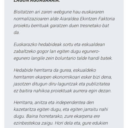
LAGUN AGURGARRIA:
Bisitatzen ari zaren webgune hau euskararen
normalizazioaren alde Aiaraldea Ekintzen Faktoria
proiektu berrituak garatzen duen tresnetako bat
da.
Euskarazko hedabideak sortu eta eskualdean
zabaltzeko gogor lan egiten dugu egunero-
egunero langile zein boluntario talde handi batek.
Hedabide herritarra da gurea, eskualdeko
herritarren ekarpen ekonomikoari esker bizi dena,
jasotzen ditugun diru-laguntzak eta publizitatea
ez baitira nahikoa proiektuak aurrera egin dezan.
Herritarra, anitza eta independentea den
kazetaritza egiten dugu, eta egiten jarraitu nahi
dugu. Baina horretarako, zure ekarpena ere
ezinbestekoa zaigu. Hori dela eta, gure edukien