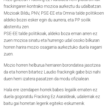
frackingaren kontrako mozioa aurkeztu du udalbatzan.
Mozioak Bildu, PNV, PSE-EE eta Omnia talde politikoen
aldeko bozei esker egin du aurrera, eta PP soilik
abstenitu zen.
PSE-EE talde politikoak, aldeko boza eman arren ez
zuen mozioa sinatu eta hurrengo udal osoko bilkuran
horren harira mozio osagarria aurkeztuko duela iragarri
zuen.
Mozio horren helburua herriaren borondatea jasotzea
da eta horren bitartez Laudio frackingik gabe bizi nahi
duen herri izatera pasatzen da modu ofizialean.
Hala ere izendapen horrek babes legalik ematen ez
duela gogoratdu Fracking Ez Aiaraldeak, udalerriak ez
baitu gai horretan legerik egiteko eskumenik.