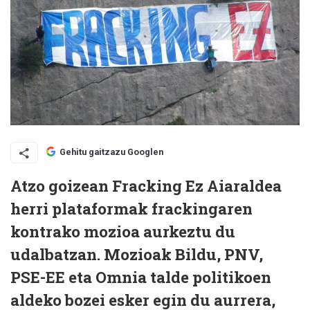
Gehitu gaitzazu Googlen
Atzo goizean Fracking Ez Aiaraldea
herri plataformak frackingaren
kontrako mozioa aurkeztu du
udalbatzan. Mozioak Bildu, PNV,
PSE-EE eta Omnia talde politikoen
aldeko bozei esker egin du aurrera,