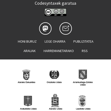
Codesyntaxek garatua
HONI BURUZ
LEGE OHARRA
PUBLIZITATEA
ARAUAK
HARREMANETARAKO
RSS