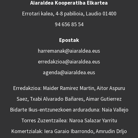
Aiaraldea Kooperatiba Elkartea
Errotari kalea, 4-8 pabilioia, Laudio 01400
94 656 85 54
Epostak
harremanak@aiaraldea.eus
erredakzioa@aiaraldea.eus
agenda@aiaraldea.eus
Erredakzioa: Maider Ramirez Martin, Aitor Aspuru
Saez, Txabi Alvarado Bañares, Aimar Gutierrez
Bidarte Ikus-entzunezkoen arduraduna: Naia Vallejo
Torres Zuzentzailea: Naroa Salazar Yarritu
Komertzialak: Iera Garaio Ibarrondo, Amrudin Drljo