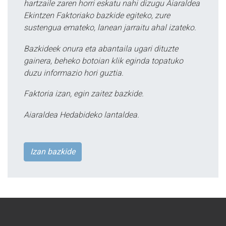
hartzaile zaren horri eskatu nahi dizugu Aiaraldea
Ekintzen Faktoriako bazkide egiteko, zure
sustengua emateko, lanean jarraitu ahal izateko.
Bazkideek onura eta abantaila ugari dituzte
gainera, beheko botoian klik eginda topatuko
duzu informazio hori guztia.
Faktoria izan, egin zaitez bazkide.
Aiaraldea Hedabideko lantaldea.
Izan bazkide