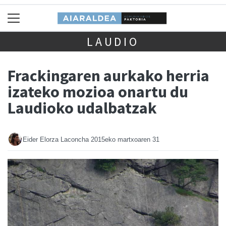
LAUDIO
Frackingaren aurkako herria
izateko mozioa onartu du
Laudioko udalbatzak
Eider Elorza Laconcha
2015eko martxoaren 31