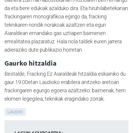
da eta bere edukiak azalduko dira. Eta hiruhilabetekarian
frackingaren monografikoa egingo da, fracking
teknikaren nondik norakoak azaltzen eta egun
Aiaraldean emandako gas uztiapen baimenen
errealitatea plazaratuz. Hala nola taldek euren jarrera
adieraziko dute publikazio horretan.
Gaurko hitzaldia
Bestalde, Fracking Ez Aiaraldeak hitzaldia eskainiko du
gaur 19:00etan Laudioko erabilera anitzeko aretoan
frackingaren egungo egoera azaltzeko: baimenak, herri
ekimen legegilea, teknikak eragindako zorrak...
LAUDIO