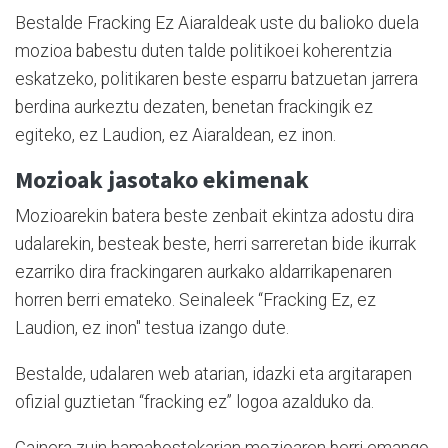
Bestalde Fracking Ez Aiaraldeak uste du balioko duela
mozioa babestu duten talde politikoei koherentzia
eskatzeko, politikaren beste esparru batzuetan jarrera
berdina aurkeztu dezaten, benetan frackingik ez
egiteko, ez Laudion, ez Aiaraldean, ez inon.
Mozioak jasotako ekimenak
Mozioarekin batera beste zenbait ekintza adostu dira
udalarekin, besteak beste, herri sarreretan bide ikurrak
ezarriko dira frackingaren aurkako aldarrikapenaren
horren berri emateko. Seinaleek “Fracking Ez, ez
Laudion, ez inon" testua izango dute.
Bestalde, udalaren web atarian, idazki eta argitarapen
ofizial guztietan “fracking ez” logoa azalduko da.
Gainera zuin hamabostekarian mozioaren berri emango