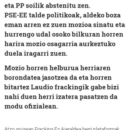
eta PP soilik abstenitu zen.
PSE-EE talde politikoak, aldeko boza
eman arren ez zuen mozioa sinatu eta
hurrengo udal osoko bilkuran horren
harira mozio osagarria aurkeztuko
duela iragarri zuen.
Mozio horren helburua herriaren
borondatea jasotzea da eta horren
bitartez Laudio frackingik gabe bizi
nahi duen herri izatera pasatzen da
modu ofizialean.
Atzo goizean Fracking Ez Aiaraldea herri plataformak