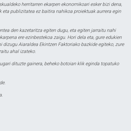
eskualdeko herritarren ekarpen ekonomikoari esker bizi dena,
 eta publizitatea ez baitira nahikoa proiektuak aurrera egin
ntea den kazetaritza egiten dugu, eta egiten jarraitu nahi
karpena ere ezinbestekoa zaigu. Hori dela eta, gure edukien
hi dizugu Aiaraldea Ekintzen Faktoriako bazkide egiteko, zure
aitu ahal izateko.
ugari dituzte gainera, beheko botoian klik eginda topatuko
de.
a.