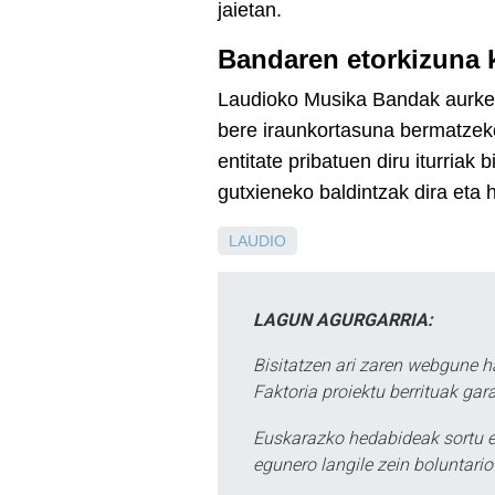
jaietan.
Bandaren etorkizuna 
Laudioko Musika Bandak aurkez
bere iraunkortasuna bermatzek
entitate pribatuen diru iturriak
gutxieneko baldintzak dira eta 
LAUDIO
LAGUN AGURGARRIA:
Bisitatzen ari zaren webgune h
Faktoria proiektu berrituak gar
Euskarazko hedabideak sortu e
egunero langile zein boluntario