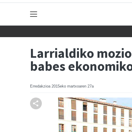
Larrialdiko mozi
babes ekonomiko
Erredakzioa
2015eko martxoaren 27a