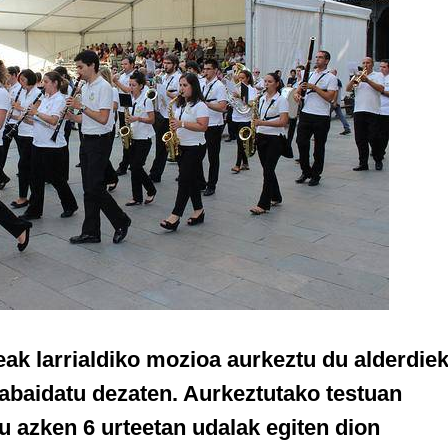
ak larrialdiko mozioa aurkeztu du alderdie
abaidatu dezaten. Aurkeztutako testuan
 azken 6 urteetan udalak egiten dion