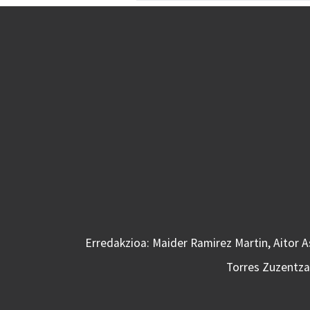
Erredakzioa: Maider Ramirez Martin, Aitor 
Torres Zuzentzai