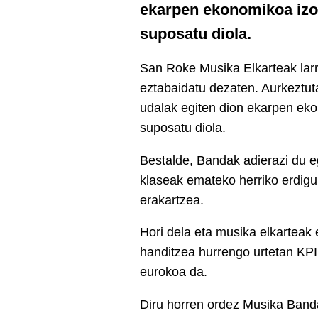
ekarpen ekonomikoa izoz
suposatu diola.
San Roke Musika Elkarteak larr
eztabaidatu dezaten. Aurkeztu
udalak egiten dion ekarpen eko
suposatu diola.
Bestalde, Bandak adierazi du 
klaseak emateko herriko erdigun
erakartzea.
Hori dela eta musika elkarteak
handitzea hurrengo urtetan KPI
eurokoa da.
Diru horren ordez Musika Band