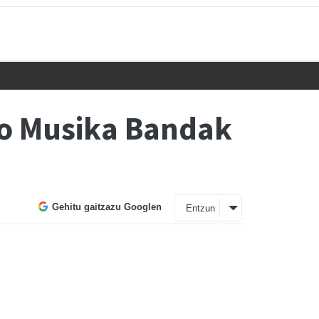
ko Musika Bandak
Gehitu gaitzazu Googlen
Entzun