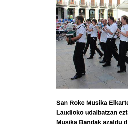
San Roke Musika Elkarte
Laudioko udalbatzan ezt
Musika Bandak azaldu du