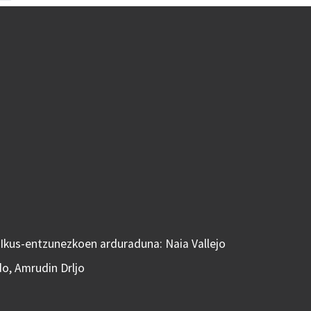
 Ikus-entzunezkoen arduraduna: Naia Vallejo
do, Amrudin Drljo