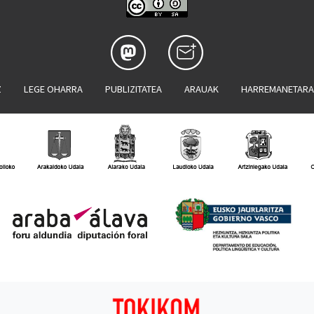
Z
LEGE OHARRA
PUBLIZITATEA
ARAUAK
HARREMANETAR