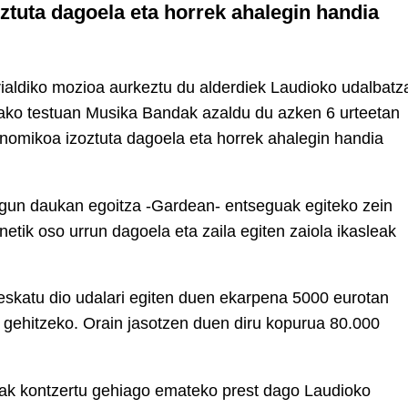
tuta dagoela eta horrek ahalegin handia
ialdiko mozioa aurkeztu du alderdiek Laudioko udalbatz
tako testuan Musika Bandak azaldu du azken 6 urteetan
nomikoa izoztuta dagoela eta horrek ahalegin handia
egun daukan egoitza -Gardean- entseguak egiteko zein
etik oso urrun dagoela eta zaila egiten zaiola ikasleak
 eskatu dio udalari egiten duen ekarpena 5000 eurotan
 gehitzeko. Orain jasotzen duen diru kopurua 80.000
ak kontzertu gehiago emateko prest dago Laudioko