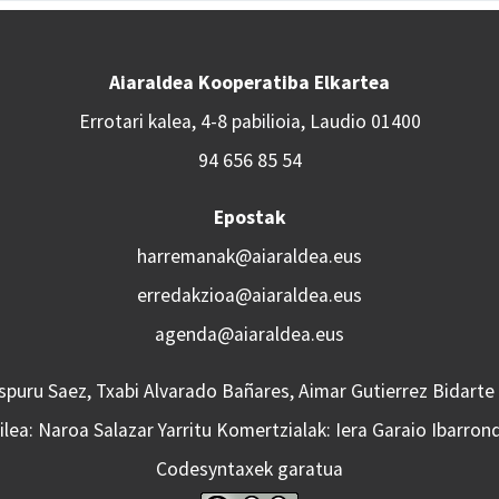
Aiaraldea Kooperatiba Elkartea
Errotari kalea, 4-8 pabilioia, Laudio 01400
94 656 85 54
Epostak
harremanak@aiaraldea.eus
erredakzioa@aiaraldea.eus
agenda@aiaraldea.eus
Aspuru Saez, Txabi Alvarado Bañares, Aimar Gutierrez Bidarte
lea: Naroa Salazar Yarritu Komertzialak: Iera Garaio Ibarron
Codesyntaxek garatua