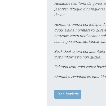
Hedabide herritarra da gurea, 
jasotzen ditugun diru-laguntzak
dezan.
Herritarra, anitza eta independe
dugu. Baina horretarako, zure e
hartzaile zaren horri eskatu na
sustengua emateko, lanean jarr
Bazkideek onura eta abantaila 
duzu informazio hori guztia.
Faktoria izan, egin zaitez bazki
Aiaraldea Hedabideko lantalde
Izan bazkide