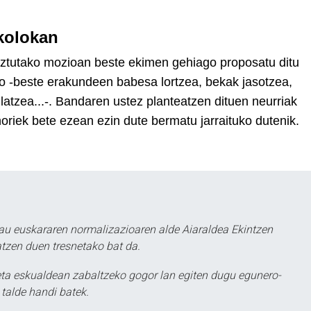
kolokan
tutako mozioan beste ekimen gehiago proposatu ditu
o -beste erakundeen babesa lortzea, bekak jasotzea,
 bilatzea...-. Bandaren ustez planteatzen dituen neurriak
horiek bete ezean ezin dute bermatu jarraituko dutenik.
au euskararen normalizazioaren alde Aiaraldea Ekintzen
atzen duen tresnetako bat da.
ta eskualdean zabaltzeko gogor lan egiten dugu egunero-
 talde handi batek.