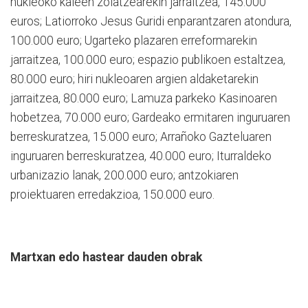
nukleoko kaleen zolatzearekin jarraitzea, 145.000
euros; Latiorroko Jesus Guridi enparantzaren atondura,
100.000 euro; Ugarteko plazaren erreformarekin
jarraitzea, 100.000 euro; espazio publikoen estaltzea,
80.000 euro; hiri nukleoaren argien aldaketarekin
jarraitzea, 80.000 euro; Lamuza parkeko Kasinoaren
hobetzea, 70.000 euro; Gardeako ermitaren inguruaren
berreskuratzea, 15.000 euro; Arrañoko Gazteluaren
inguruaren berreskuratzea, 40.000 euro; Iturraldeko
urbanizazio lanak, 200.000 euro; antzokiaren
proiektuaren erredakzioa, 150.000 euro.
Martxan edo hastear dauden obrak