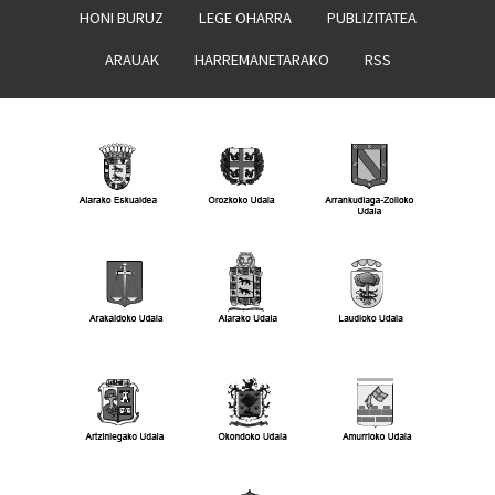
HONI BURUZ
LEGE OHARRA
PUBLIZITATEA
ARAUAK
HARREMANETARAKO
RSS