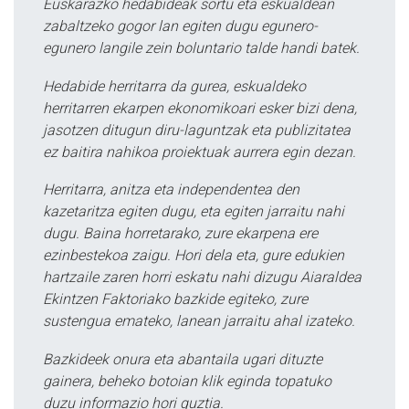
Euskarazko hedabideak sortu eta eskualdean
zabaltzeko gogor lan egiten dugu egunero-
egunero langile zein boluntario talde handi batek.
Hedabide herritarra da gurea, eskualdeko
herritarren ekarpen ekonomikoari esker bizi dena,
jasotzen ditugun diru-laguntzak eta publizitatea
ez baitira nahikoa proiektuak aurrera egin dezan.
Herritarra, anitza eta independentea den
kazetaritza egiten dugu, eta egiten jarraitu nahi
dugu. Baina horretarako, zure ekarpena ere
ezinbestekoa zaigu. Hori dela eta, gure edukien
hartzaile zaren horri eskatu nahi dizugu Aiaraldea
Ekintzen Faktoriako bazkide egiteko, zure
sustengua emateko, lanean jarraitu ahal izateko.
Bazkideek onura eta abantaila ugari dituzte
gainera, beheko botoian klik eginda topatuko
duzu informazio hori guztia.