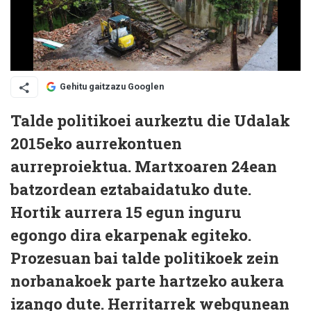
Gehitu gaitzazu Googlen
Talde politikoei aurkeztu die Udalak
2015eko aurrekontuen
aurreproiektua. Martxoaren 24ean
batzordean eztabaidatuko dute.
Hortik aurrera 15 egun inguru
egongo dira ekarpenak egiteko.
Prozesuan bai talde politikoek zein
norbanakoek parte hartzeko aukera
izango dute. Herritarrek webgunean