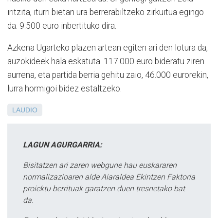
iritzita, iturri bietan ura berrerabiltzeko zirkuitua egingo
da. 9.500 euro inbertituko dira.
Azkena Ugarteko plazen artean egiten ari den lotura da,
auzokideek hala eskatuta. 117.000 euro bideratu ziren
aurrena, eta partida berria gehitu zaio, 46.000 eurorekin,
lurra hormigoi bidez estaltzeko.
LAUDIO
LAGUN AGURGARRIA:
Bisitatzen ari zaren webgune hau euskararen
normalizazioaren alde Aiaraldea Ekintzen Faktoria
proiektu berrituak garatzen duen tresnetako bat
da.