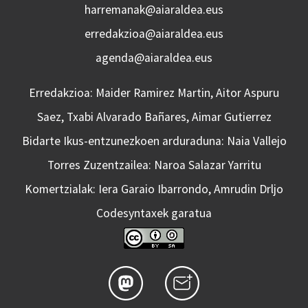
harremanak@aiaraldea.eus
erredakzioa@aiaraldea.eus
agenda@aiaraldea.eus
Erredakzioa: Maider Ramirez Martin, Aitor Aspuru
Saez, Txabi Alvarado Bañares, Aimar Gutierrez
Bidarte Ikus-entzunezkoen arduraduna: Naia Vallejo
Torres Zuzentzailea: Naroa Salazar Yarritu
Komertzialak: Iera Garaio Ibarrondo, Amrudin Drljo
Codesyntaxek garatua