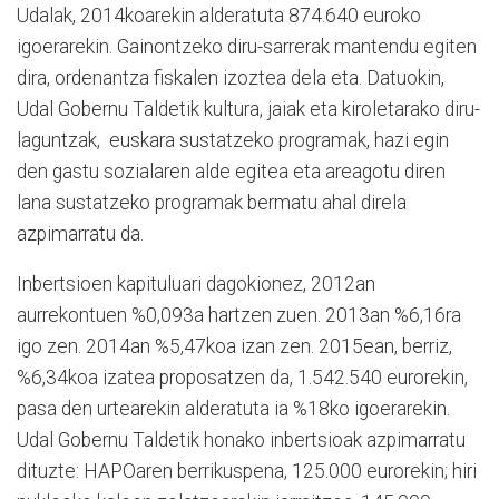
Udalak, 2014koarekin alderatuta 874.640 euroko
igoerarekin. Gainontzeko diru-sarrerak mantendu egiten
dira, ordenantza fiskalen izoztea dela eta. Datuokin,
Udal Gobernu Taldetik kultura, jaiak eta kiroletarako diru-
laguntzak, euskara sustatzeko programak, hazi egin
den gastu sozialaren alde egitea eta areagotu diren
lana sustatzeko programak bermatu ahal direla
azpimarratu da.
Inbertsioen kapituluari dagokionez, 2012an
aurrekontuen %0,093a hartzen zuen. 2013an %6,16ra
igo zen. 2014an %5,47koa izan zen. 2015ean, berriz,
%6,34koa izatea proposatzen da, 1.542.540 eurorekin,
pasa den urtearekin alderatuta ia %18ko igoerarekin.
Udal Gobernu Taldetik honako inbertsioak azpimarratu
dituzte: HAPOaren berrikuspena, 125.000 eurorekin; hiri