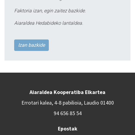
Faktoria izan, egin zaitez bazkide.
Aiaraldea Hedabideko lantaldea.
Izan bazkide
Aiaraldea Kooperatiba Elkartea
Errotari kalea, 4-8 pabilioia, Laudio 01400
94 656 85 54
Epostak