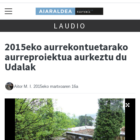
LAUDIO
2015eko aurrekontuetarako
aurreproiektua aurkeztu du
Udalak
Aitor M. I.
2015eko martxoaren 16a