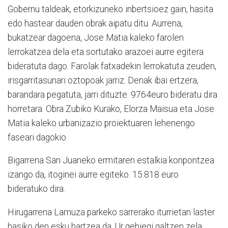
Gobernu taldeak, etorkizuneko inbertsioez gain, hasita
edo hastear dauden obrak aipatu ditu. Aurrena,
bukatzear dagoena, Jose Matia kaleko farolen
lerrokatzea dela eta sortutako arazoei aurre egitera
bideratuta dago. Farolak fatxadekin lerrokatuta zeuden,
irisgarritasunari oztopoak jarriz. Denak ibai ertzera,
barandara pegatuta, jarri dituzte. 9764euro bideratu dira
horretara. Obra Zubiko Kurako, Elorza Maisua eta Jose
Matia kaleko urbanizazio proiektuaren lehenengo
faseari dagokio.
Bigarrena San Juaneko ermitaren estalkia konpontzea
izango da, itoginei aurre egiteko. 15.818 euro
bideratuko dira.
Hirugarrena Lamuza parkeko sarrerako iturrietan laster
hasiko den esku hartzea da. Ur gehiegi galtzen zela