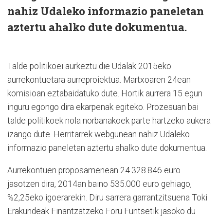
nahiz Udaleko informazio paneletan
aztertu ahalko dute dokumentua.
Talde politikoei aurkeztu die Udalak 2015eko
aurrekontuetara aurreproiektua. Martxoaren 24ean
komisioan eztabaidatuko dute. Hortik aurrera 15 egun
inguru egongo dira ekarpenak egiteko. Prozesuan bai
talde politikoek nola norbanakoek parte hartzeko aukera
izango dute. Herritarrek webgunean nahiz Udaleko
informazio paneletan aztertu ahalko dute dokumentua.
Aurrekontuen proposamenean 24.328.846 euro
jasotzen dira, 2014an baino 535.000 euro gehiago,
%2,25eko igoerarekin. Diru sarrera garrantzitsuena Toki
Erakundeak Finantzatzeko Foru Funtsetik jasoko du