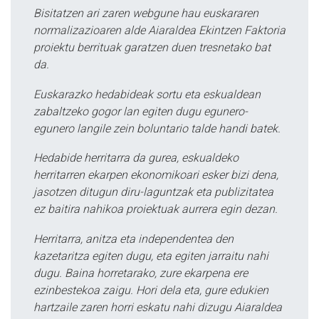
Bisitatzen ari zaren webgune hau euskararen
normalizazioaren alde Aiaraldea Ekintzen Faktoria
proiektu berrituak garatzen duen tresnetako bat
da.
Euskarazko hedabideak sortu eta eskualdean
zabaltzeko gogor lan egiten dugu egunero-
egunero langile zein boluntario talde handi batek.
Hedabide herritarra da gurea, eskualdeko
herritarren ekarpen ekonomikoari esker bizi dena,
jasotzen ditugun diru-laguntzak eta publizitatea
ez baitira nahikoa proiektuak aurrera egin dezan.
Herritarra, anitza eta independentea den
kazetaritza egiten dugu, eta egiten jarraitu nahi
dugu. Baina horretarako, zure ekarpena ere
ezinbestekoa zaigu. Hori dela eta, gure edukien
hartzaile zaren horri eskatu nahi dizugu Aiaraldea