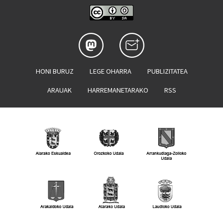
HONI BURUZ
LEGE OHARRA
PUBLIZITATEA
ARAUAK
HARREMANETARAKO
RSS