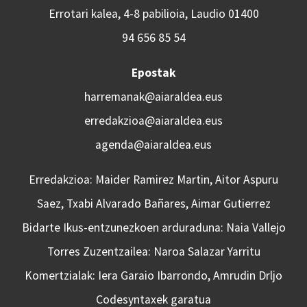
Errotari kalea, 4-8 pabilioia, Laudio 01400
94 656 85 54
Epostak
harremanak@aiaraldea.eus
erredakzioa@aiaraldea.eus
agenda@aiaraldea.eus
Erredakzioa: Maider Ramirez Martin, Aitor Aspuru
Saez, Txabi Alvarado Bañares, Aimar Gutierrez
Bidarte Ikus-entzunezkoen arduraduna: Naia Vallejo
Torres Zuzentzailea: Naroa Salazar Yarritu
Komertzialak: Iera Garaio Ibarrondo, Amrudin Drljo
Codesyntaxek garatua