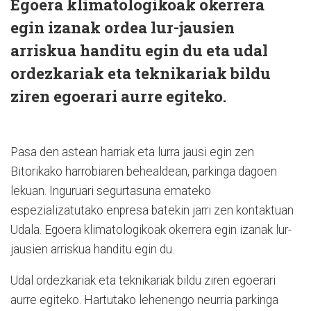
Egoera klimatologikoak okerrera
egin izanak ordea lur-jausien
arriskua handitu egin du eta udal
ordezkariak eta teknikariak bildu
ziren egoerari aurre egiteko.
Pasa den astean harriak eta lurra jausi egin zen
Bitorikako harrobiaren behealdean, parkinga dagoen
lekuan. Inguruari segurtasuna emateko
espezializatutako enpresa batekin jarri zen kontaktuan
Udala. Egoera klimatologikoak okerrera egin izanak lur-
jausien arriskua handitu egin du.
Udal ordezkariak eta teknikariak bildu ziren egoerari
aurre egiteko. Hartutako lehenengo neurria parkinga