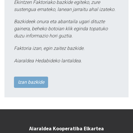
Ekintzen Faktoriako bazkide egiteko, zure
sustengua emateko, lanean jarraitu ahal izateko.
Bazkideek onura eta abantaila ugari dituzte
gainera, beheko botoian klik eginda topatuko
duzu informazio hori guztia.
Faktoria izan, egin zaitez bazkide.
Aiaraldea Hedabideko lantaldea.
Izan bazkide
Aiaraldea Kooperatiba Elkartea