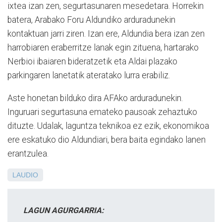
ixtea izan zen, segurtasunaren mesedetara. Horrekin
batera, Arabako Foru Aldundiko arduradunekin
kontaktuan jarri ziren. Izan ere, Aldundia bera izan zen
harrobiaren eraberritze lanak egin zituena, hartarako
Nerbioi ibaiaren bideratzetik eta Aldai plazako
parkingaren lanetatik ateratako lurra erabiliz.
Aste honetan bilduko dira AFAko arduradunekin.
Inguruari segurtasuna emateko pausoak zehaztuko
dituzte. Udalak, laguntza teknikoa ez ezik, ekonomikoa
ere eskatuko dio Aldundiari, bera baita egindako lanen
erantzulea.
LAUDIO
LAGUN AGURGARRIA: