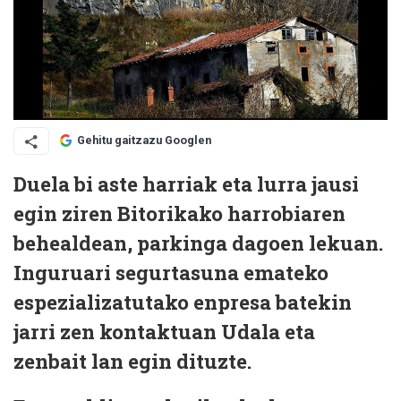
Gehitu gaitzazu Googlen
Duela bi aste harriak eta lurra jausi
egin ziren Bitorikako harrobiaren
behealdean, parkinga dagoen lekuan.
Inguruari segurtasuna emateko
espezializatutako enpresa batekin
jarri zen kontaktuan Udala eta
zenbait lan egin dituzte.