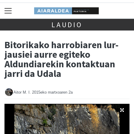
LAUDIO
Bitorikako harrobiaren lur-
jausiei aurre egiteko
Aldundiarekin kontaktuan
jarri da Udala
Aitor M. I.
2015eko martxoaren 2a