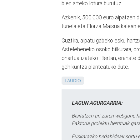
bien arteko lotura burutuz.
Azkenik, 500.000 euro aipatzen dir
tunela eta Elorza Maisua kalean eg
Guztira, aipatu gabeko esku hartze
Asteleheneko osoko bilkurara, or
onartua izateko. Bertan, eranste
gehikuntza planteatuko dute.
LAUDIO
LAGUN AGURGARRIA:
Bisitatzen ari zaren webgune h
Faktoria proiektu berrituak gar
Euskarazko hedabideak sortu e