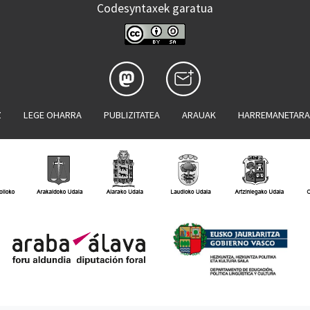
Codesyntaxek garatua
Z
LEGE OHARRA
PUBLIZITATEA
ARAUAK
HARREMANETAR