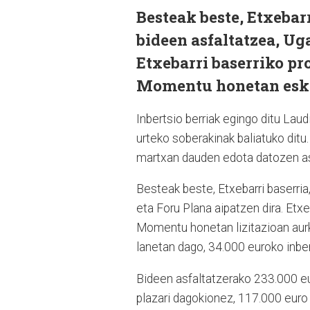
Besteak beste, Etxebar
bideen asfaltatzea, Ug
Etxebarri baserriko pr
Momentu honetan eska
Inbertsio berriak egingo ditu La
urteko soberakinak baliatuko ditu.
martxan dauden edota datozen ast
Besteak beste, Etxebarri baserri
eta Foru Plana aipatzen dira. Etxe
Momentu honetan lizitazioan aurk
lanetan dago, 34.000 euroko inber
Bideen asfaltatzerako 233.000 eur
plazari dagokionez, 117.000 euro