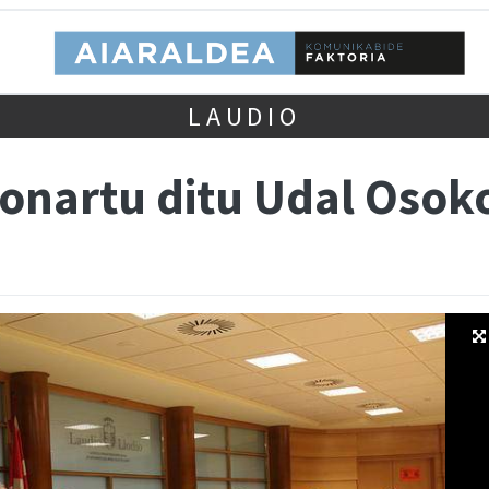
LAUDIO
 onartu ditu Udal Osok