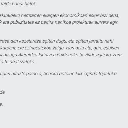
 talde handi batek.
eskualdeko herritarren ekarpen ekonomikoari esker bizi dena,
 eta publizitatea ez baitira nahikoa proiektuak aurrera egin
ntea den kazetaritza egiten dugu, eta egiten jarraitu nahi
karpena ere ezinbestekoa zaigu. Hori dela eta, gure edukien
hi dizugu Aiaraldea Ekintzen Faktoriako bazkide egiteko, zure
aitu ahal izateko.
ugari dituzte gainera, beheko botoian klik eginda topatuko
de.
a.