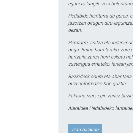
egunero langile zein boluntario
Hedabide herritarra da gurea, 
jasotzen ditugun diru-laguntzak
dezan.
Herritarra, anitza eta independe
dugu. Baina horretarako, zure e
hartzaile zaren horri eskatu na
sustengua emateko, lanean jarr
Bazkideek onura eta abantaila 
duzu informazio hori guztia.
Faktoria izan, egin zaitez bazki
Aiaraldea Hedabideko lantalde
Izan bazkide