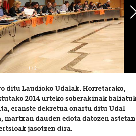
go ditu Laudioko Udalak. Horretarako,
ztutako 2014 urteko soberakinak baliatu
uta, eranste dekretua onartu ditu Udal
n, martxan dauden edota datozen astetan
rtsioak jasotzen dira.