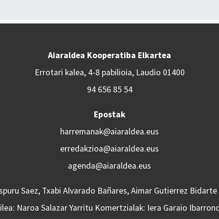
Aiaraldea Kooperatiba Elkartea
Errotari kalea, 4-8 pabilioia, Laudio 01400
94 656 85 54
Epostak
harremanak@aiaraldea.eus
erredakzioa@aiaraldea.eus
agenda@aiaraldea.eus
Aspuru Saez, Txabi Alvarado Bañares, Aimar Gutierrez Bidarte
lea: Naroa Salazar Yarritu Komertzialak: Iera Garaio Ibarron