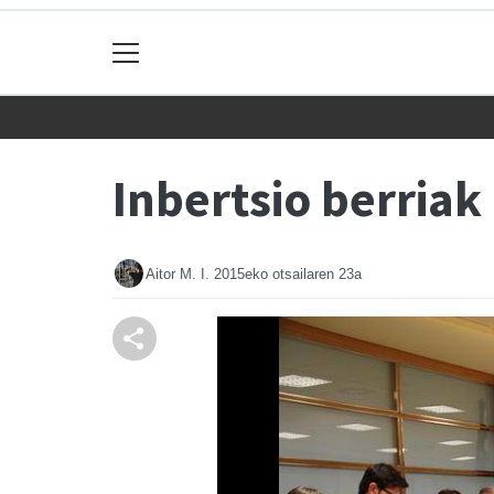
Inbertsio berriak
Aitor M. I.
2015eko otsailaren 23a