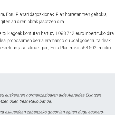
a, Foru Planari dagozkionak. Plan horretan tren geltokia,
iten ari diren obrak jasotzen dira.
 txikiagoak kontutan hartuz, 1.088.742 euro inbertituko dira.
dea, proposamen berria eramango du udal gobernu taldeak,
 dekretuan jasotakoaz gain, Foru Planerako 568.502 euroko
au euskararen normalizazioaren alde Aiaraldea Ekintzen
atzen duen tresnetako bat da.
ta eskualdean zabaltzeko gogor lan egiten dugu egunero-