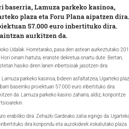
ri baserria, Lamuza parkeko kasinoa,
arteko plaza eta Foru Plana aipatzen dira
oiektuan 57.000 euro inbertituko dira.
intzan aurkitzen da.
udioko Udalak. Horretarako, pasa den astean aurkeztutako 20
 Hori oinarri hartuta, eranste dekretua onartu dute. Bertan,
etan hasiko diren lanen inbertsioak jasotzen dira.
a, Lamuza parkeko kasinoa, bideen asfaltatzea, Ugarteko pla
barri baserriko proiektuan 57.000 euro inbertituko dira.
itzen da. Lamuza parkeko kasino zaharra, aldiz, konpontze
tsioarekin.
o erabiliko dira. Zehazki Gardeako zatia egingo da. Ugartek
 inbertituko dira konpondu eta auzokideek eskatutako plaza