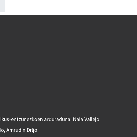
 Ikus-entzunezkoen arduraduna: Naia Vallejo
do, Amrudin Drljo