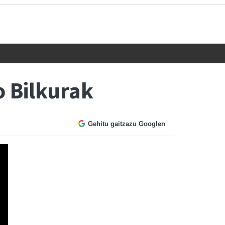
o Bilkurak
Gehitu gaitzazu Googlen