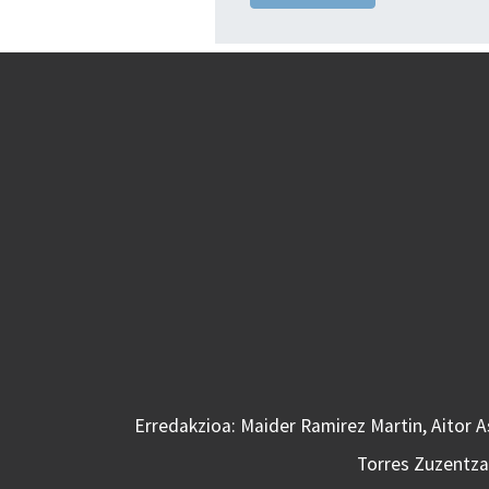
Erredakzioa: Maider Ramirez Martin, Aitor 
Torres Zuzentzai