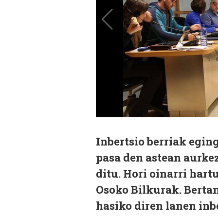
Inbertsio berriak egin
pasa den astean aurke
ditu. Hori oinarri hart
Osoko Bilkurak. Berta
hasiko diren lanen inbe