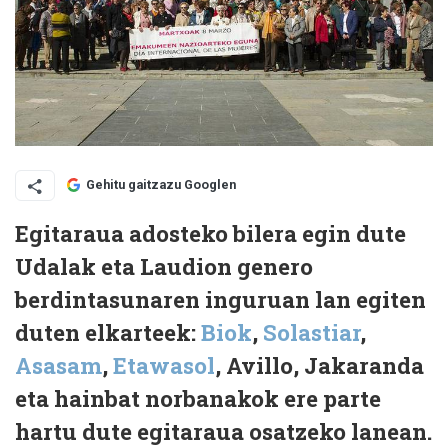
Gehitu gaitzazu Googlen
Egitaraua adosteko bilera egin dute
Udalak eta Laudion genero
berdintasunaren inguruan lan egiten
duten elkarteek:
Biok
,
Solastiar
,
Asasam
,
Etawasol
, Avillo, Jakaranda
eta hainbat norbanakok ere parte
hartu dute egitaraua osatzeko lanean.