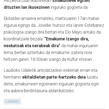
Heziketa Udal Ikastexean.
Emakumeek egiten
dituzten lan ikusezinen
inguruko gogoeta da.
Ekitaldiei amaiera emateko, martxoaren 17an mahai-
ingurua egingo da, Josebe Iturrioz eta Ianire Estebanez
psikologoa izango dira bertan eta Elo Mayo arituko da
koordinatzaile bezala.
“Emakume izango dira,
neskatoak eta nerabeak dira”
da mahai-inguruaren
lema, bertan aztertuko da emakume izatera nola
heltzen garen. 18:30ean izango da Kultur etxean.
Laudioko Udaletik antolatzaileei eskerrak eman eta
herritarrei
ekitaldietan parte-hartzeko deia
luzatu
diete, emakumeen egoeraren inguruan gogoeta egin
eta aukera berdintasuna aldarrikatzeko.
LAUDIO