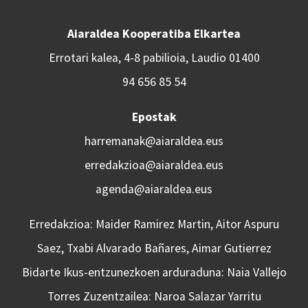
Aiaraldea Kooperatiba Elkartea
Errotari kalea, 4-8 pabilioia, Laudio 01400
94 656 85 54
Epostak
harremanak@aiaraldea.eus
erredakzioa@aiaraldea.eus
agenda@aiaraldea.eus
Erredakzioa: Maider Ramirez Martin, Aitor Aspuru
Saez, Txabi Alvarado Bañares, Aimar Gutierrez
Bidarte Ikus-entzunezkoen arduraduna: Naia Vallejo
Torres Zuzentzailea: Naroa Salazar Yarritu