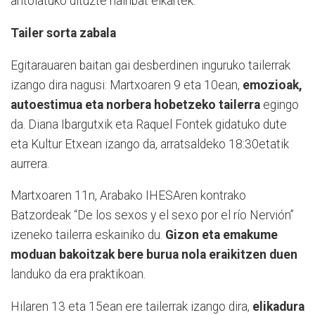
antolatuko dituzte hainbat elkartek.
Tailer sorta zabala
Egitarauaren baitan gai desberdinen inguruko tailerrak
izango dira nagusi: Martxoaren 9 eta 10ean,
emozioak,
autoestimua eta norbera hobetzeko tailerra
egingo
da. Diana Ibargutxik eta Raquel Fontek gidatuko dute
eta Kultur Etxean izango da, arratsaldeko 18:30etatik
aurrera.
Martxoaren 11n, Arabako IHESAren kontrako
Batzordeak “De los sexos y el sexo por el río Nervión”
izeneko tailerra eskainiko du.
Gizon eta emakume
moduan bakoitzak bere burua nola eraikitzen duen
landuko da era praktikoan.
Hilaren 13 eta 15ean ere tailerrak izango dira,
elikadura