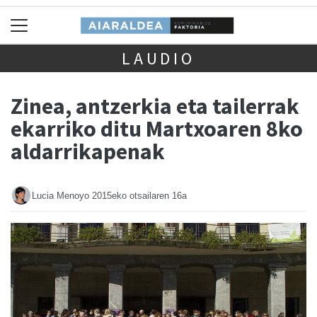
LAUDIO
Zinea, antzerkia eta tailerrak
ekarriko ditu Martxoaren 8ko
aldarrikapenak
Lucia Menoyo
2015eko otsailaren 16a