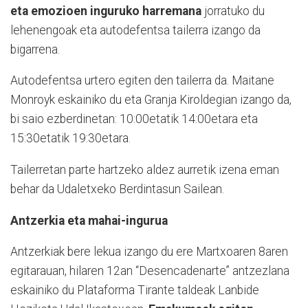
eta emozioen inguruko harremana
jorratuko du
lehenengoak eta autodefentsa tailerra izango da
bigarrena.
Autodefentsa urtero egiten den tailerra da. Maitane
Monroyk eskainiko du eta Granja Kiroldegian izango da,
bi saio ezberdinetan: 10:00etatik 14:00etara eta
15:30etatik 19:30etara.
Tailerretan parte hartzeko aldez aurretik izena eman
behar da Udaletxeko Berdintasun Sailean.
Antzerkia eta mahai-ingurua
Antzerkiak bere lekua izango du ere Martxoaren 8aren
egitarauan, hilaren 12an “Desencadenarte” antzezlana
eskainiko du Plataforma Tirante taldeak Lanbide