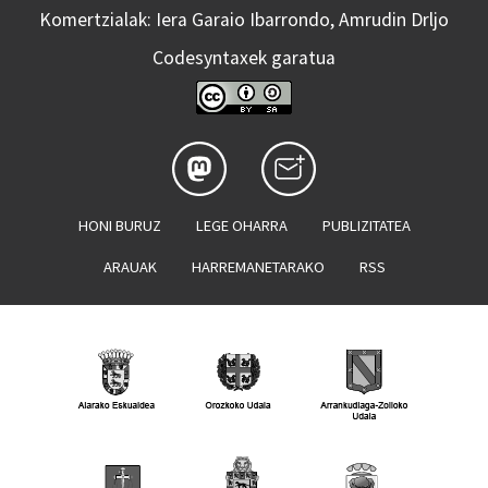
Komertzialak: Iera Garaio Ibarrondo, Amrudin Drljo
Codesyntaxek garatua
HONI BURUZ
LEGE OHARRA
PUBLIZITATEA
ARAUAK
HARREMANETARAKO
RSS