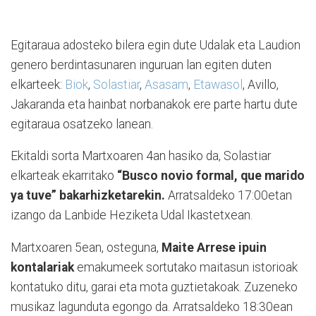
Egitaraua adosteko bilera egin dute Udalak eta Laudion
genero berdintasunaren inguruan lan egiten duten
elkarteek:
Biok
,
Solastiar
,
Asasam
,
Etawasol
, Avillo,
Jakaranda eta hainbat norbanakok ere parte hartu dute
egitaraua osatzeko lanean.
Ekitaldi sorta Martxoaren 4an hasiko da, Solastiar
elkarteak ekarritako
“Busco novio formal, que marido
ya tuve” bakarhizketarekin.
Arratsaldeko 17:00etan
izango da Lanbide Heziketa Udal Ikastetxean.
Martxoaren 5ean, osteguna,
Maite Arrese ipuin
kontalariak
emakumeek sortutako maitasun istorioak
kontatuko ditu, garai eta mota guztietakoak. Zuzeneko
musikaz lagunduta egongo da. Arratsaldeko 18:30ean