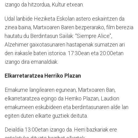
izango da hitzordua, Kultur etxean.
Udal lanbide Heziketa Eskolan astero eskaintzen da
zinea baina, Martxoaren 8aren bezperarako, film berezia
hautatu du Berdintasun Sailak: “Siempre Alice”,
Alzehimer gaixotasunaren hastapenak sumatzen ari
den irakasle baten istorioa. 17:30ean eta 20:00etan
izango dira emanaldiak.
Elkarretaratzea Herriko Plazan
Emakume langilearen egunean, Martxoaren 8an,
elkarretaratzea egingo da Herriko Plazan, Laudion
emakumeen eskubideen eta berdintasunaren alde lan
egiten duten elkarte guztiek deituta.
Deialdia 13:00etan izango da. Herri bazkariak ere