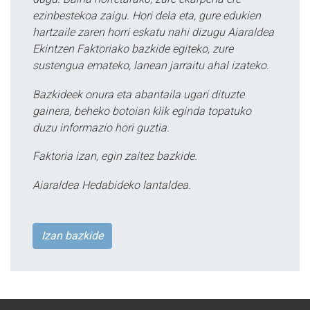
ezinbestekoa zaigu. Hori dela eta, gure edukien
hartzaile zaren horri eskatu nahi dizugu Aiaraldea
Ekintzen Faktoriako bazkide egiteko, zure
sustengua emateko, lanean jarraitu ahal izateko.
Bazkideek onura eta abantaila ugari dituzte
gainera, beheko botoian klik eginda topatuko
duzu informazio hori guztia.
Faktoria izan, egin zaitez bazkide.
Aiaraldea Hedabideko lantaldea.
Izan bazkide