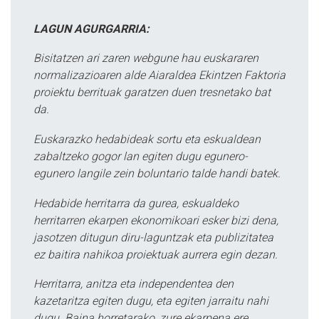
LAGUN AGURGARRIA:
Bisitatzen ari zaren webgune hau euskararen
normalizazioaren alde Aiaraldea Ekintzen Faktoria
proiektu berrituak garatzen duen tresnetako bat
da.
Euskarazko hedabideak sortu eta eskualdean
zabaltzeko gogor lan egiten dugu egunero-
egunero langile zein boluntario talde handi batek.
Hedabide herritarra da gurea, eskualdeko
herritarren ekarpen ekonomikoari esker bizi dena,
jasotzen ditugun diru-laguntzak eta publizitatea
ez baitira nahikoa proiektuak aurrera egin dezan.
Herritarra, anitza eta independentea den
kazetaritza egiten dugu, eta egiten jarraitu nahi
dugu. Baina horretarako, zure ekarpena ere