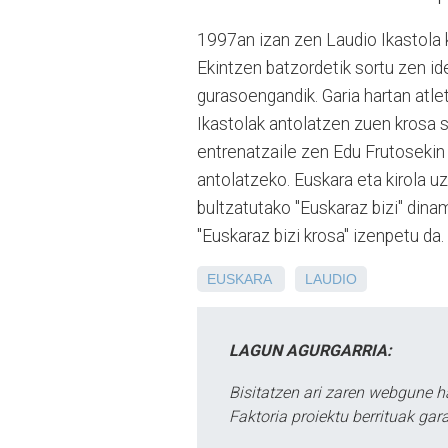
1997an izan zen Laudio Ikastola 
Ekintzen batzordetik sortu zen id
gurasoengandik. Garia hartan atle
Ikastolak antolatzen zuen krosa s
entrenatzaile zen Edu Frutosekin 
antolatzeko. Euskara eta kirola u
bultzatutako "Euskaraz bizi" dina
"Euskaraz bizi krosa" izenpetu da.
EUSKARA
LAUDIO
LAGUN AGURGARRIA:
Bisitatzen ari zaren webgune h
Faktoria proiektu berrituak gar