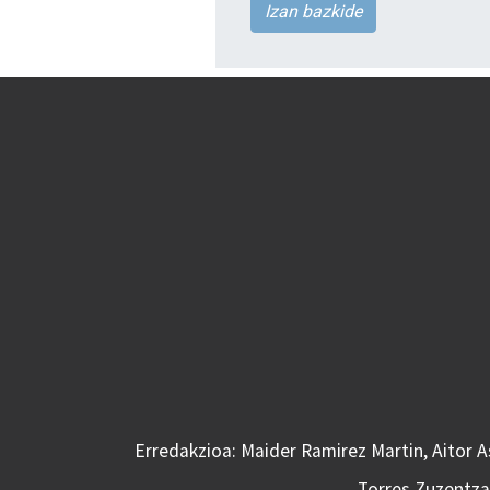
Izan bazkide
Erredakzioa: Maider Ramirez Martin, Aitor 
Torres Zuzentzai