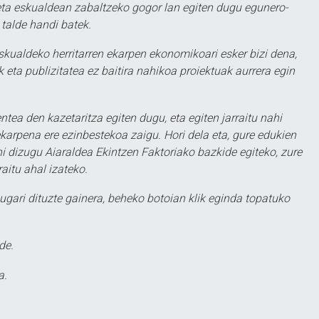
ta eskualdean zabaltzeko gogor lan egiten dugu egunero-
 talde handi batek.
eskualdeko herritarren ekarpen ekonomikoari esker bizi dena,
 eta publizitatea ez baitira nahikoa proiektuak aurrera egin
ntea den kazetaritza egiten dugu, eta egiten jarraitu nahi
karpena ere ezinbestekoa zaigu. Hori dela eta, gure edukien
hi dizugu Aiaraldea Ekintzen Faktoriako bazkide egiteko, zure
aitu ahal izateko.
ugari dituzte gainera, beheko botoian klik eginda topatuko
de.
a.