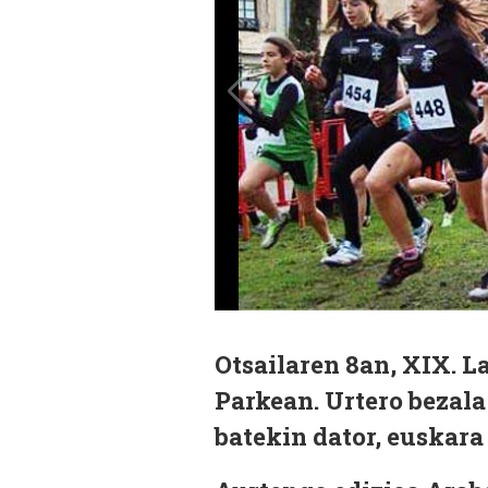
Otsailaren 8an, XIX. L
Parkean. Urtero bezala
batekin dator, euskara 