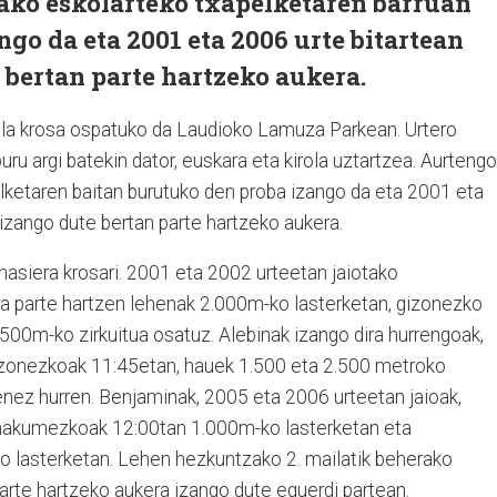
ako eskolarteko txapelketaren barruan
ngo da eta 2001 eta 2006 urte bitartean
 bertan parte hartzeko aukera.
tola krosa ospatuko da Laudioko Lamuza Parkean. Urtero
ru argi batekin dator, euskara eta kirola uztartzea. Aurtengo
lketaren baitan burutuko den proba izango da eta 2001 eta
izango dute bertan parte hartzeko aukera.
siera krosari. 2001 eta 2002 urteetan jaiotako
a parte hartzen lehenak 2.000m-ko lasterketan, gizonezko
3.500m-ko zirkuitua osatuz. Alebinak izango dira hurrengoak,
onezkoak 11:45etan, hauek 1.500 eta 2.500 metroko
enez hurren. Benjaminak, 2005 eta 2006 urteetan jaioak,
emakumezkoak 12:00tan 1.000m-ko lasterketan eta
 lasterketan. Lehen hezkuntzako 2. mailatik beherako
parte hartzeko aukera izango dute eguerdi partean.