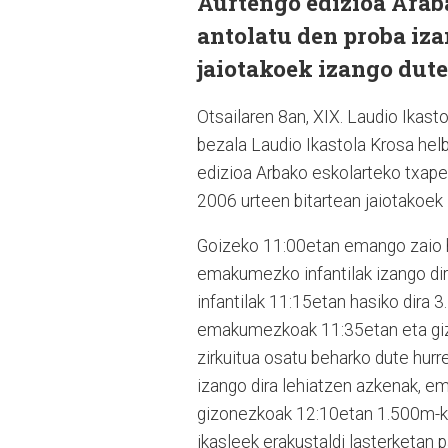
Aurtengo edizioa Arab
antolatu den proba iza
jaiotakoek izango dute
Otsailaren 8an, XIX. Laudio Ikas
bezala Laudio Ikastola Krosa helbu
edizioa Arbako eskolarteko txape
2006 urteen bitartean jaiotakoek 
Goizeko 11:00etan emango zaio ha
emakumezko infantilak izango dir
infantilak 11:15etan hasiko dira 
emakumezkoak 11:35etan eta giz
zirkuitua osatu beharko dute hurr
izango dira lehiatzen azkenak, 
gizonezkoak 12:10etan 1.500m-ko
ikasleek erakustaldi lasterketan 