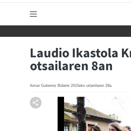
Laudio Ikastola K
otsailaren 8an
Aimar Gutierrez Bidarte
2015eko urtarrilaren 29a