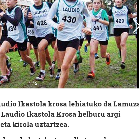
audio Ikastola krosa lehiatuko da Lamuz
 Laudio Ikastola Krosa helburu argi
eta kirola uztartzea.