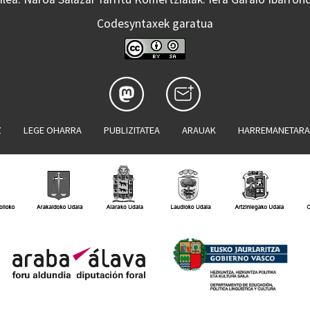
Codesyntaxek garatua
Z
LEGE OHARRA
PUBLIZITATEA
ARAUAK
HARREMANETAR