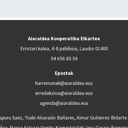
Aiaraldea Kooperatiba Elkartea
Errotari kalea, 4-8 pabilioia, Laudio 01400
94 656 85 54
Epostak
harremanak@aiaraldea.eus
erredakzioa@aiaraldea.eus
agenda@aiaraldea.eus
Aspuru Saez, Txabi Alvarado Bañares, Aimar Gutierrez Bidarte
lea: Naroa Salazar Yarritu Komertzialak: Iera Garaio Ibarron