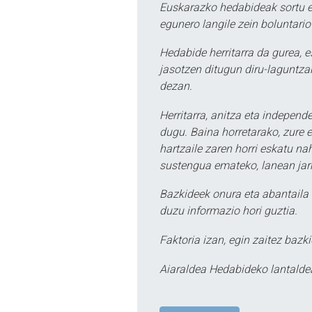
Euskarazko hedabideak sortu e
egunero langile zein boluntario
Hedabide herritarra da gurea, 
jasotzen ditugun diru-laguntzak
dezan.
Herritarra, anitza eta independe
dugu. Baina horretarako, zure e
hartzaile zaren horri eskatu na
sustengua emateko, lanean jarr
Bazkideek onura eta abantaila 
duzu informazio hori guztia.
Faktoria izan, egin zaitez bazki
Aiaraldea Hedabideko lantalde