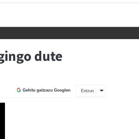
egingo dute
Gehitu gaitzazu Googlen
Entzun