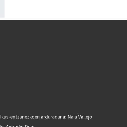
 Ikus-entzunezkoen arduraduna: Naia Vallejo
do, Amrudin Drljo