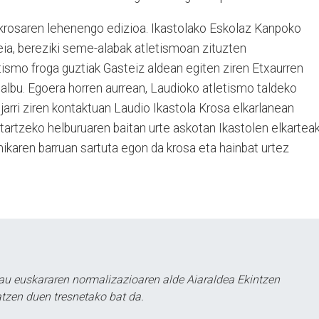
krosaren lehenengo edizioa. Ikastolako Eskolaz Kanpoko
eia, bereziki seme-alabak atletismoan zituzten
tismo froga guztiak Gasteiz aldean egiten ziren Etxaurren
albu. Egoera horren aurrean, Laudioko atletismo taldeko
jarri ziren kontaktuan Laudio Ikastola Krosa elkarlanean
ztartzeko helburuaren baitan urte askotan Ikastolen elkartea
mikaren barruan sartuta egon da krosa eta hainbat urtez
au euskararen normalizazioaren alde Aiaraldea Ekintzen
atzen duen tresnetako bat da.