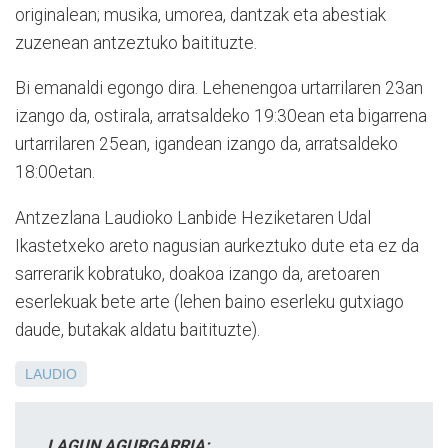
originalean; musika, umorea, dantzak eta abestiak
zuzenean antzeztuko baitituzte.
Bi emanaldi egongo dira. Lehenengoa urtarrilaren 23an
izango da, ostirala, arratsaldeko 19:30ean eta bigarrena
urtarrilaren 25ean, igandean izango da, arratsaldeko
18:00etan.
Antzezlana Laudioko Lanbide Heziketaren Udal
Ikastetxeko areto nagusian aurkeztuko dute eta ez da
sarrerarik kobratuko, doakoa izango da, aretoaren
eserlekuak bete arte (lehen baino eserleku gutxiago
daude, butakak aldatu baitituzte).
LAUDIO
LAGUN AGURGARRIA: