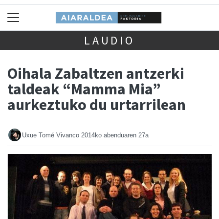
LAUDIO
Oihala Zabaltzen antzerki
taldeak “Mamma Mia”
aurkeztuko du urtarrilean
Uxue Tomé Vivanco
2014ko abenduaren 27a