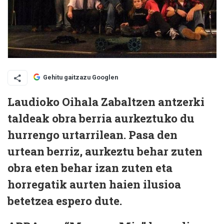
Gehitu gaitzazu Googlen
Laudioko Oihala Zabaltzen antzerki
taldeak obra berria aurkeztuko du
hurrengo urtarrilean. Pasa den
urtean berriz, aurkeztu behar zuten
obra eten behar izan zuten eta
horregatik aurten haien ilusioa
betetzea espero dute.