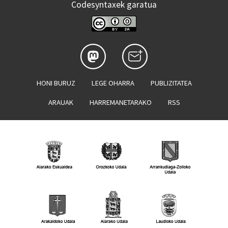
Codesyntaxek garatua
HONI BURUZ
LEGE OHARRA
PUBLIZITATEA
ARAUAK
HARREMANETARAKO
RSS