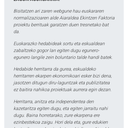
Bisitatzen ari zaren webgune hau euskararen
normalizazioaren alde Aiaraldea Ekintzen Faktoria
proiektu berrituak garatzen duen tresnetako bat
da.
Euskarazko hedabideak sortu eta eskualdean
zabaltzeko gogor lan egiten dugu egunero-
egunero langile zein boluntario talde handi batek.
Hedabide herritarra da gurea, eskualdeko
herritarren ekarpen ekonomikoari esker bizi dena,
jasotzen ditugun diru-laguntzak eta publizitatea
ez baitira nahikoa proiektuak aurrera egin dezan.
Herritarra, anitza eta independentea den
kazetaritza egiten dugu, eta egiten jarraitu nahi
dugu. Baina horretarako, zure ekarpena ere
ezinbestekoa zaigu. Hori dela eta, gure edukien