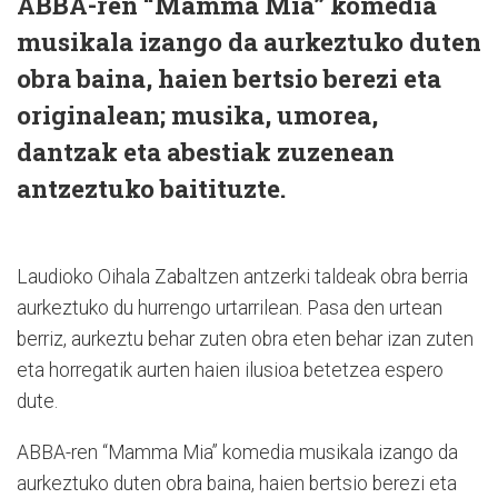
ABBA-ren “Mamma Mia” komedia
musikala izango da aurkeztuko duten
obra baina, haien bertsio berezi eta
originalean; musika, umorea,
dantzak eta abestiak zuzenean
antzeztuko baitituzte.
Laudioko Oihala Zabaltzen antzerki taldeak obra berria
aurkeztuko du hurrengo urtarrilean. Pasa den urtean
berriz, aurkeztu behar zuten obra eten behar izan zuten
eta horregatik aurten haien ilusioa betetzea espero
dute.
ABBA-ren “Mamma Mia” komedia musikala izango da
aurkeztuko duten obra baina, haien bertsio berezi eta