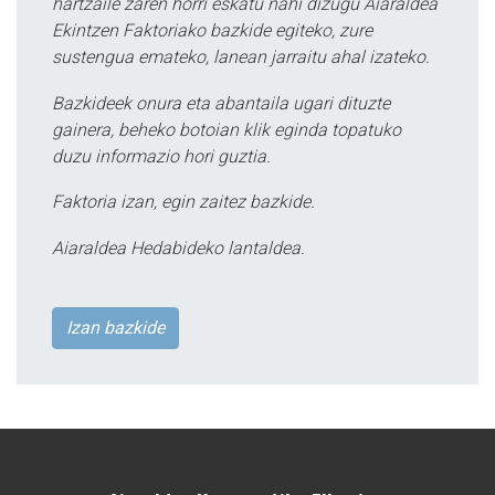
hartzaile zaren horri eskatu nahi dizugu Aiaraldea
Ekintzen Faktoriako bazkide egiteko, zure
sustengua emateko, lanean jarraitu ahal izateko.
Bazkideek onura eta abantaila ugari dituzte
gainera, beheko botoian klik eginda topatuko
duzu informazio hori guztia.
Faktoria izan, egin zaitez bazkide.
Aiaraldea Hedabideko lantaldea.
Izan bazkide