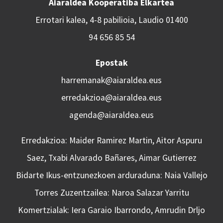
Aiaraldea Kooperatiba Elkartea
Errotari kalea, 4-8 pabilioia, Laudio 01400
94 656 85 54
Epostak
harremanak@aiaraldea.eus
erredakzioa@aiaraldea.eus
agenda@aiaraldea.eus
Erredakzioa: Maider Ramirez Martin, Aitor Aspuru
Saez, Txabi Alvarado Bañares, Aimar Gutierrez
Bidarte Ikus-entzunezkoen arduraduna: Naia Vallejo
Torres Zuzentzailea: Naroa Salazar Yarritu
Komertzialak: Iera Garaio Ibarrondo, Amrudin Drljo