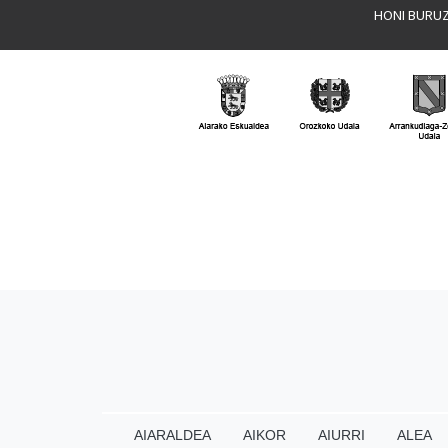
HONI BURU
AIARALDEA
AIKOR
AIURRI
ALEA