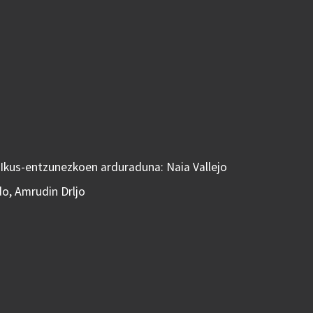
 Ikus-entzunezkoen arduraduna: Naia Vallejo
do, Amrudin Drljo