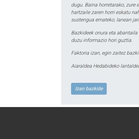
dugu. Baina horretarako, zure e
hartzaile zaren horri eskatu na
sustengua emateko, lanean jarr
Bazkideek onura eta abantaila 
duzu informazio hori guztia.
Faktoria izan, egin zaitez bazki
Aiaraldea Hedabideko lantalde
Izan bazkide