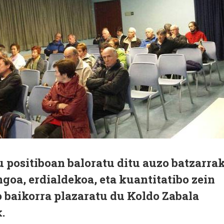
positiboan baloratu ditu auzo batzarrak
goa, erdialdekoa, eta kuantitatibo zein
o baikorra plazaratu du Koldo Zabala
.