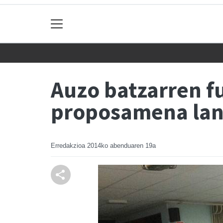
Auzo batzarren 
proposamena lan
Erredakzioa
2014ko abenduaren 19a