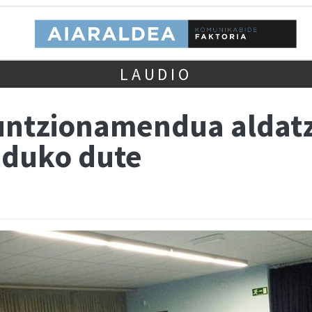
LAUDIO
funtzionamendua aldat
duko dute