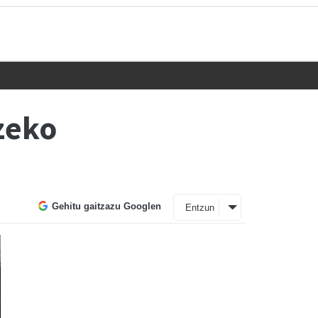
zeko
Gehitu gaitzazu Googlen
Entzun