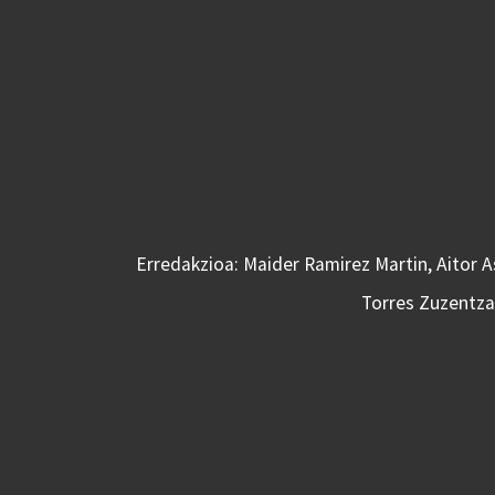
Erredakzioa: Maider Ramirez Martin, Aitor 
Torres Zuzentzai