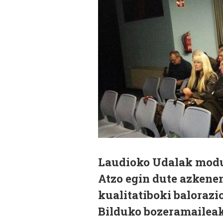
Laudioko Udalak modu 
Atzo egin dute azkenen
kualitatiboki balorazi
Bilduko bozeramaileak