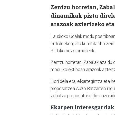
Zentzu horretan, Zabal
dinamikak piztu direl
arazoak aztertzeko eta
Laudioko Udalak modu positiboan 
erdialdekoa, eta kuantitatibo zein
Bilduko bozeramaileak.
Zentzu horretan, Zabalak azaldu d
modu kolektiboan arazoak aztertz
Hori dela eta, elkartegintza eta h
proposatzea Auzo Batzarren ingur
zehatza proposatuko die auzokide
Ekarpen interesgarriak