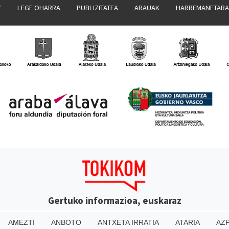
Z
LEGE OHARRA
PUBLIZITATEA
ARAUAK
HARREMANETAR
Gertuko informazioa, euskaraz
AMEZTI
ANBOTO
ANTXETA IRRATIA
ATARIA
AZP