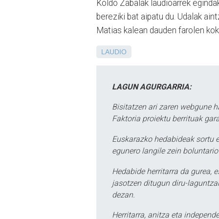
Koldo Zabalak laudioarrek egindak
bereziki bat aipatu du. Udalak ai
Matias kalean dauden farolen koka
LAUDIO
LAGUN AGURGARRIA:
Bisitatzen ari zaren webgune h
Faktoria proiektu berrituak gar
Euskarazko hedabideak sortu e
egunero langile zein boluntario
Hedabide herritarra da gurea, 
jasotzen ditugun diru-laguntzak
dezan.
Herritarra, anitza eta independe