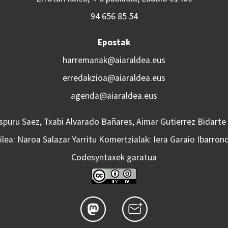
94 656 85 54
Epostak
harremanak@aiaraldea.eus
erredakzioa@aiaraldea.eus
agenda@aiaraldea.eus
Aspuru Saez, Txabi Alvarado Bañares, Aimar Gutierrez Bidarte
lea: Naroa Salazar Yarritu Komertzialak: Iera Garaio Ibarron
Codesyntaxek garatua