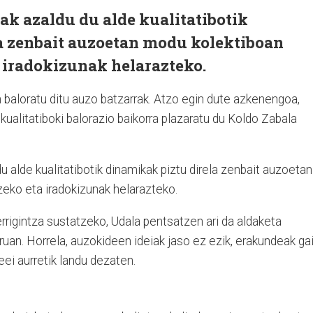
ak azaldu du alde kualitatibotik
a zenbait auzoetan modu kolektiboan
 iradokizunak helarazteko.
baloratu ditu auzo batzarrak. Atzo egin dute azkenengoa,
 kualitatiboki balorazio baikorra plazaratu du Koldo Zabala
u alde kualitatibotik dinamikak piztu direla zenbait auzoetan
eko eta iradokizunak helarazteko.
errigintza sustatzeko, Udala pentsatzen ari da aldaketa
uan. Horrela, auzokideen ideiak jaso ez ezik, erakundeak ga
ei aurretik landu dezaten.