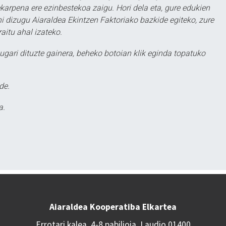
karpena ere ezinbestekoa zaigu. Hori dela eta, gure edukien
hi dizugu Aiaraldea Ekintzen Faktoriako bazkide egiteko, zure
aitu ahal izateko.
ugari dituzte gainera, beheko botoian klik eginda topatuko
de.
a.
Aiaraldea Kooperatiba Elkartea
Errotari kalea, 4-8 pabilioia, Laudio 01400