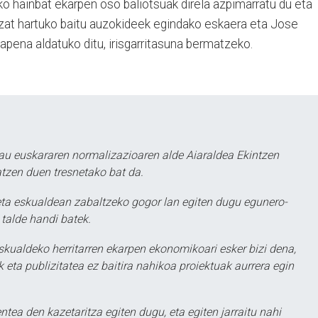
o hainbat ekarpen oso baliotsuak direla azpimarratu du eta
ntzat hartuko baitu auzokideek egindako eskaera eta Jose
pena aldatuko ditu, irisgarritasuna bermatzeko.
au euskararen normalizazioaren alde Aiaraldea Ekintzen
atzen duen tresnetako bat da.
ta eskualdean zabaltzeko gogor lan egiten dugu egunero-
 talde handi batek.
eskualdeko herritarren ekarpen ekonomikoari esker bizi dena,
 eta publizitatea ez baitira nahikoa proiektuak aurrera egin
ntea den kazetaritza egiten dugu, eta egiten jarraitu nahi