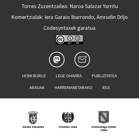
Torres Zuzentzailea: Naroa Salazar Yarritu
Komertzialak: Iera Garaio Ibarrondo, Amrudin Drljo
Codesyntaxek garatua
HONI BURUZ
LEGE OHARRA
PUBLIZITATEA
ARAUAK
HARREMANETARAKO
RSS