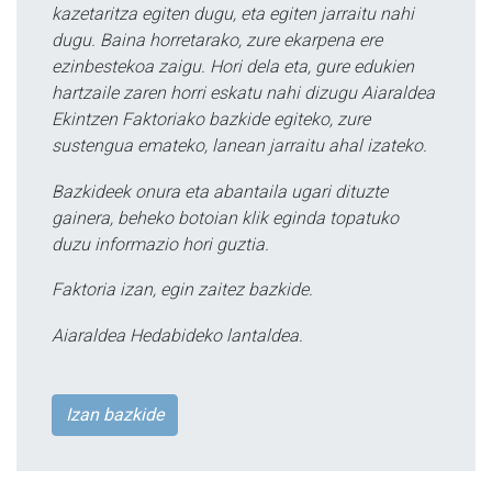
kazetaritza egiten dugu, eta egiten jarraitu nahi
dugu. Baina horretarako, zure ekarpena ere
ezinbestekoa zaigu. Hori dela eta, gure edukien
hartzaile zaren horri eskatu nahi dizugu Aiaraldea
Ekintzen Faktoriako bazkide egiteko, zure
sustengua emateko, lanean jarraitu ahal izateko.
Bazkideek onura eta abantaila ugari dituzte
gainera, beheko botoian klik eginda topatuko
duzu informazio hori guztia.
Faktoria izan, egin zaitez bazkide.
Aiaraldea Hedabideko lantaldea.
Izan bazkide