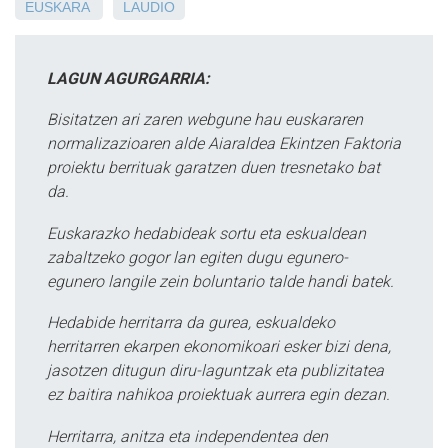
EUSKARA
LAUDIO
LAGUN AGURGARRIA:
Bisitatzen ari zaren webgune hau euskararen
normalizazioaren alde Aiaraldea Ekintzen Faktoria
proiektu berrituak garatzen duen tresnetako bat
da.
Euskarazko hedabideak sortu eta eskualdean
zabaltzeko gogor lan egiten dugu egunero-
egunero langile zein boluntario talde handi batek.
Hedabide herritarra da gurea, eskualdeko
herritarren ekarpen ekonomikoari esker bizi dena,
jasotzen ditugun diru-laguntzak eta publizitatea
ez baitira nahikoa proiektuak aurrera egin dezan.
Herritarra, anitza eta independentea den