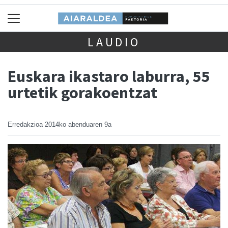
LAUDIO
Euskara ikastaro laburra, 55
urtetik gorakoentzat
Erredakzioa
2014ko abenduaren 9a