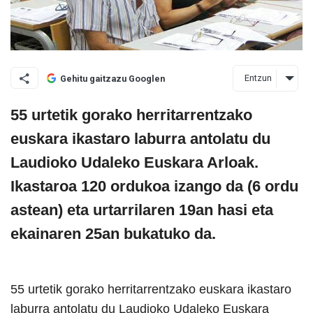
Entzun
Gehitu gaitzazu Googlen
55 urtetik gorako herritarrentzako
euskara ikastaro laburra antolatu du
Laudioko Udaleko Euskara Arloak.
Ikastaroa 120 ordukoa izango da (6 ordu
astean) eta urtarrilaren 19an hasi eta
ekainaren 25an bukatuko da.
55 urtetik gorako herritarrentzako euskara ikastaro
laburra antolatu du Laudioko Udaleko Euskara