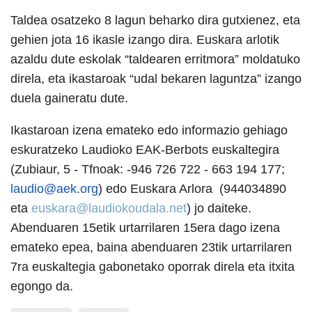
Taldea osatzeko 8 lagun beharko dira gutxienez, eta
gehien jota 16 ikasle izango dira. Euskara arlotik
azaldu dute eskolak “taldearen erritmora” moldatuko
direla, eta ikastaroak “udal bekaren laguntza” izango
duela gaineratu dute.
Ikastaroan izena emateko edo informazio gehiago
eskuratzeko Laudioko EAK-Berbots euskaltegira
(Zubiaur, 5 - Tfnoak: -946 726 722 - 663 194 177;
laudio@aek.org
) edo
Euskara Arlora (944034890
eta
euskara@laudiokoudala.net
)
jo daiteke
.
Abenduaren 15etik urtarrilaren 15era dago izena
emateko epea, baina abenduaren 23tik urtarrilaren
7ra euskaltegia gabonetako oporrak direla eta itxita
egongo da.