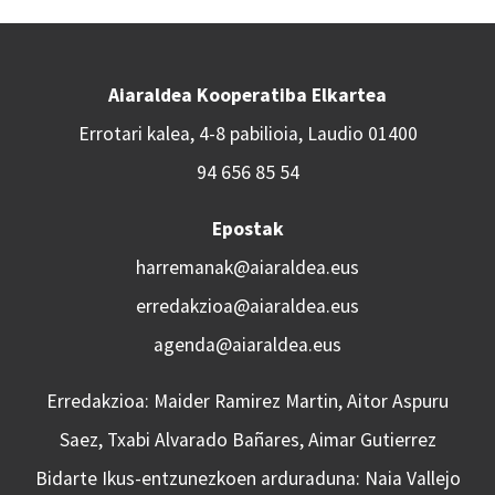
Aiaraldea Kooperatiba Elkartea
Errotari kalea, 4-8 pabilioia, Laudio 01400
94 656 85 54
Epostak
harremanak@aiaraldea.eus
erredakzioa@aiaraldea.eus
agenda@aiaraldea.eus
Erredakzioa: Maider Ramirez Martin, Aitor Aspuru
Saez, Txabi Alvarado Bañares, Aimar Gutierrez
Bidarte Ikus-entzunezkoen arduraduna: Naia Vallejo