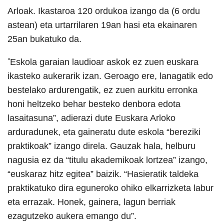
Arloak. Ikastaroa 120 ordukoa izango da (6 ordu
astean) eta urtarrilaren 19an hasi eta ekainaren
25an bukatuko da.
“
Eskola garaian laudioar askok ez zuen euskara
ikasteko aukerarik izan. Geroago ere, lanagatik edo
bestelako ardurengatik, ez zuen aurkitu erronka
honi heltzeko behar besteko denbora edota
lasaitasuna”, adierazi dute Euskara Arloko
arduradunek, eta gaineratu dute eskola “bereziki
praktikoak” izango direla. Gauzak hala, helburu
nagusia ez da “titulu akademikoak lortzea” izango,
“euskaraz hitz egitea” baizik. “Hasieratik taldeka
praktikatuko dira eguneroko ohiko elkarrizketa labur
eta errazak. Honek, gainera, lagun berriak
ezagutzeko aukera emango du”.