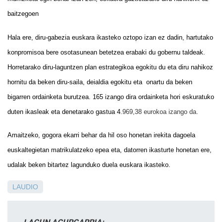
baitzegoen
Hala ere, diru-gabezia euskara ikasteko oztopo izan ez da
d
in, hartutako
konpromisoa bere osotasunean betetzea erabaki
du
gobernu taldeak.
Horretarako diru-laguntzen plan estrategikoa egokitu du
eta
diru nahikoz
hornitu
da
beken diru-saila, deialdia egokitu eta onartu da beken
bigarren ordainketa burutzea. 165 izango dira ordainketa hori eskuratuko
duten ikasleak eta denetarako gastua 4
.969,38 eurokoa izango da.
Amaitzeko, gogora ekarri behar da hil oso honetan irekita dagoela
euskaltegietan matrikulatzeko epea eta, datorren ikasturte honetan ere,
udalak beken bitartez lagunduko duela euskara ikasteko.
LAUDIO