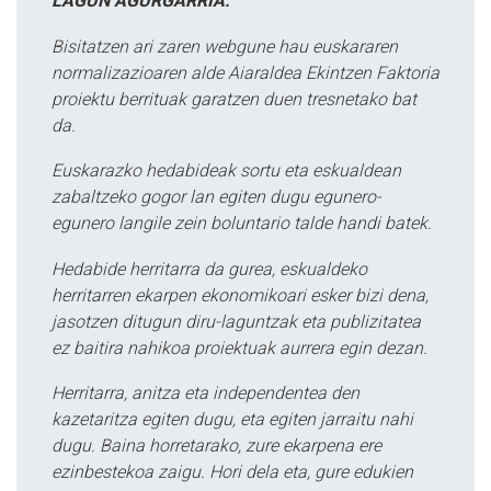
LAGUN AGURGARRIA:
Bisitatzen ari zaren webgune hau euskararen
normalizazioaren alde Aiaraldea Ekintzen Faktoria
proiektu berrituak garatzen duen tresnetako bat
da.
Euskarazko hedabideak sortu eta eskualdean
zabaltzeko gogor lan egiten dugu egunero-
egunero langile zein boluntario talde handi batek.
Hedabide herritarra da gurea, eskualdeko
herritarren ekarpen ekonomikoari esker bizi dena,
jasotzen ditugun diru-laguntzak eta publizitatea
ez baitira nahikoa proiektuak aurrera egin dezan.
Herritarra, anitza eta independentea den
kazetaritza egiten dugu, eta egiten jarraitu nahi
dugu. Baina horretarako, zure ekarpena ere
ezinbestekoa zaigu. Hori dela eta, gure edukien