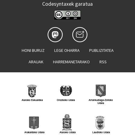
Codesyntaxek garatua
HONI BURUZ
LEGE OHARRA
PUBLIZITATEA
ARAUAK
HARREMANETARAKO
RSS