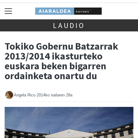
LAUDIO
Tokiko Gobernu Batzarrak
2013/2014 ikasturteko
euskara beken bigarren
ordainketa onartu du
Angela Rico
2014ko irailaren 28a