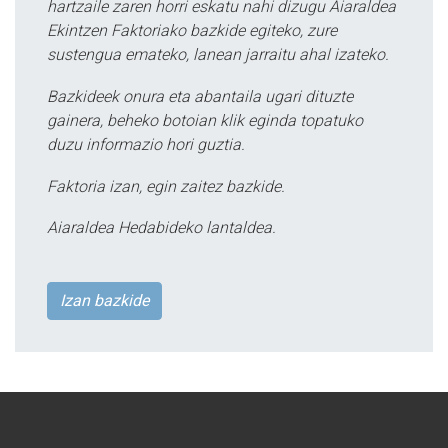
hartzaile zaren horri eskatu nahi dizugu Aiaraldea
Ekintzen Faktoriako bazkide egiteko, zure
sustengua emateko, lanean jarraitu ahal izateko.
Bazkideek onura eta abantaila ugari dituzte
gainera, beheko botoian klik eginda topatuko
duzu informazio hori guztia.
Faktoria izan, egin zaitez bazkide.
Aiaraldea Hedabideko lantaldea.
Izan bazkide