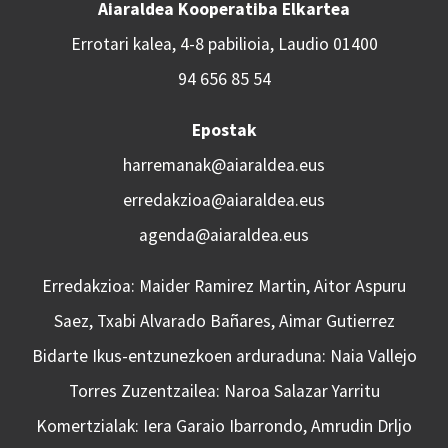
Aiaraldea Kooperatiba Elkartea
Errotari kalea, 4-8 pabilioia, Laudio 01400
94 656 85 54
Epostak
harremanak@aiaraldea.eus
erredakzioa@aiaraldea.eus
agenda@aiaraldea.eus
Erredakzioa: Maider Ramirez Martin, Aitor Aspuru
Saez, Txabi Alvarado Bañares, Aimar Gutierrez
Bidarte Ikus-entzunezkoen arduraduna: Naia Vallejo
Torres Zuzentzailea: Naroa Salazar Yarritu
Komertzialak: Iera Garaio Ibarrondo, Amrudin Drljo