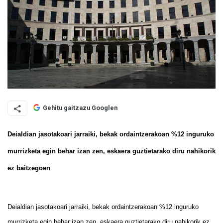
Gehitu gaitzazu Googlen
Deialdian jasotakoari jarraiki, bekak ordaintzerakoan %12 inguruko
murrizketa egin behar izan zen, eskaera guztietarako diru nahikorik
ez baitzegoen
Deialdian jasotakoari jarraiki, bekak ordaintzerakoan %12 inguruko
murrizketa egin behar izan zen, eskaera guztietarako diru nahikorik ez