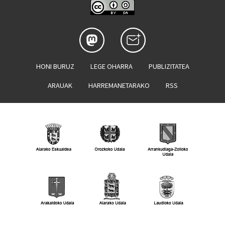
HONI BURUZ
LEGE OHARRA
PUBLIZITATEA
ARAUAK
HARREMANETARAKO
RSS