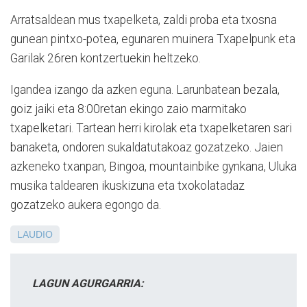
Arratsaldean mus txapelketa, zaldi proba eta txosna
gunean pintxo-potea, egunaren muinera Txapelpunk eta
Garilak 26ren kontzertuekin heltzeko.
Igandea izango da azken eguna. Larunbatean bezala,
goiz jaiki eta 8:00retan ekingo zaio marmitako
txapelketari. Tartean herri kirolak eta txapelketaren sari
banaketa, ondoren sukaldatutakoaz gozatzeko. Jaien
azkeneko txanpan, Bingoa, mountainbike gynkana, Uluka
musika taldearen ikuskizuna eta txokolatadaz
gozatzeko aukera egongo da.
LAUDIO
LAGUN AGURGARRIA: