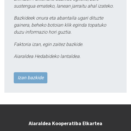
sustengua emateko, lanean jarraitu ahal izateko.
Bazkideek onura eta abantaila ugari dituzte
gainera, beheko botoian klik eginda topatuko
duzu informazio hori guztia.
Faktoria izan, egin zaitez bazkide.
Aiaraldea Hedabideko lantaldea.
Izan bazkide
Aiaraldea Kooperatiba Elkartea