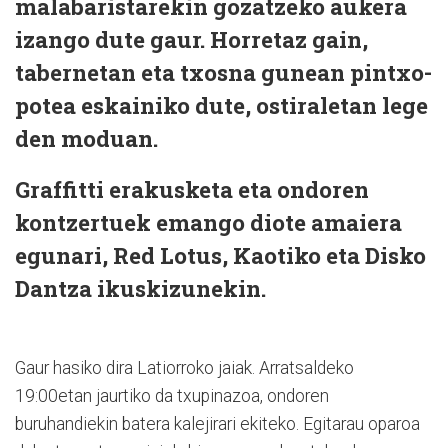
malabaristarekin gozatzeko aukera
izango dute gaur. Horretaz gain,
tabernetan eta txosna gunean pintxo-
potea eskainiko dute, ostiraletan lege
den moduan.
Graffitti erakusketa eta ondoren
kontzertuek emango diote amaiera
egunari,
Red Lotus
,
Kaotiko
eta Disko
Dantza ikuskizunekin.
Gaur hasiko dira Latiorroko jaiak. Arratsaldeko
19:00etan jaurtiko da txupinazoa, ondoren
buruhandiekin batera kalejirari ekiteko. Egitarau oparoa