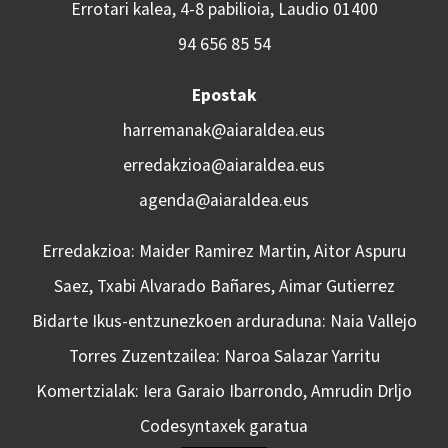
Errotari kalea, 4-8 pabilioia, Laudio 01400
94 656 85 54
Epostak
harremanak@aiaraldea.eus
erredakzioa@aiaraldea.eus
agenda@aiaraldea.eus
Erredakzioa: Maider Ramirez Martin, Aitor Aspuru
Saez, Txabi Alvarado Bañares, Aimar Gutierrez
Bidarte Ikus-entzunezkoen arduraduna: Naia Vallejo
Torres Zuzentzailea: Naroa Salazar Yarritu
Komertzialak: Iera Garaio Ibarrondo, Amrudin Drljo
Codesyntaxek garatua