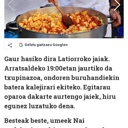
Gehitu gaitzazu Googlen
Gaur hasiko dira Latiorroko jaiak.
Arratsaldeko 19:00etan jaurtiko da
txupinazoa, ondoren buruhandiekin
batera kalejirari ekiteko. Egitarau
oparoa dakarte aurtengo jaiek, hiru
egunez luzatuko dena.
Besteak beste, umeek Nai