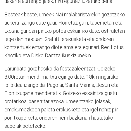
dakarte aurtengo jaiek, hiru egunez luzatuko dena.
Besteak beste, umeek Nai malabaristarekin gozatzeko
aukera izango dute gaur. Horretaz gain, tabernetan eta
txosna gunean pintxo-potea eskainiko dute, ostiraletan
lege den moduan. Graffitti erakusketa eta ondoren
kontzertuek emango diote amaiera egunari, Red Lotus,
Kaotiko eta Disko Dantza ikuskizunekin.
Larunbata goiz hasiko da festazaleentzat. Goizeko
8:00retan mendi martxa egingo dute. 18km inguruko
ibilbidea izango da, Pagolar, Santa Marina, Jesuri eta
Elorritxugane mendietatik. Goizeko eskaintza gustu
orotarikoa: baserritar azoka, umeentzako jolasak,
emakumezkoen paleta erakusketa eta igel nahiz pin-
pon txapelketa, ondoren herri bazkarian hustutako
sabelak betetzeko.