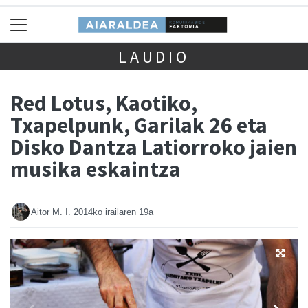
LAUDIO
Red Lotus, Kaotiko,
Txapelpunk, Garilak 26 eta
Disko Dantza Latiorroko jaien
musika eskaintza
Aitor M. I.
2014ko irailaren 19a