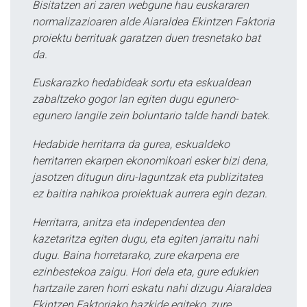
Bisitatzen ari zaren webgune hau euskararen
normalizazioaren alde Aiaraldea Ekintzen Faktoria
proiektu berrituak garatzen duen tresnetako bat
da.
Euskarazko hedabideak sortu eta eskualdean
zabaltzeko gogor lan egiten dugu egunero-
egunero langile zein boluntario talde handi batek.
Hedabide herritarra da gurea, eskualdeko
herritarren ekarpen ekonomikoari esker bizi dena,
jasotzen ditugun diru-laguntzak eta publizitatea
ez baitira nahikoa proiektuak aurrera egin dezan.
Herritarra, anitza eta independentea den
kazetaritza egiten dugu, eta egiten jarraitu nahi
dugu. Baina horretarako, zure ekarpena ere
ezinbestekoa zaigu. Hori dela eta, gure edukien
hartzaile zaren horri eskatu nahi dizugu Aiaraldea
Ekintzen Faktoriako bazkide egiteko, zure