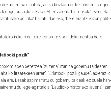
o-dokumentua sinatuta, aurka bozkatu ordez abstenitu egin
iek gogorarazi dute Ezker Abertzaleak “historikoki” ez duela
narritutako politika” baliatu duelako, “bere erantzukizun politi
.
katutako irakurri daiteke konpromisoen dokumentua bere
latiboki pozik”
konpromisoen betetzea “zuzena” izan da gobernu taldearen
ahalko litzatekeen arren”. “Erlatiboki pozik gaude”, adierazi d
Hala ere, Lasak azpimarratu du gobernu taldeak ez duela han
 gaineratu du lege-agintaldia “Laudioko historiako lauena” iza