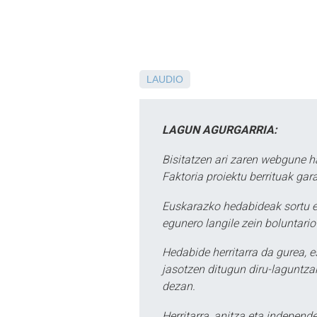
LAUDIO
LAGUN AGURGARRIA:
Bisitatzen ari zaren webgune h
Faktoria proiektu berrituak gar
Euskarazko hedabideak sortu e
egunero langile zein boluntario
Hedabide herritarra da gurea, 
jasotzen ditugun diru-laguntzak
dezan.
Herritarra, anitza eta independe