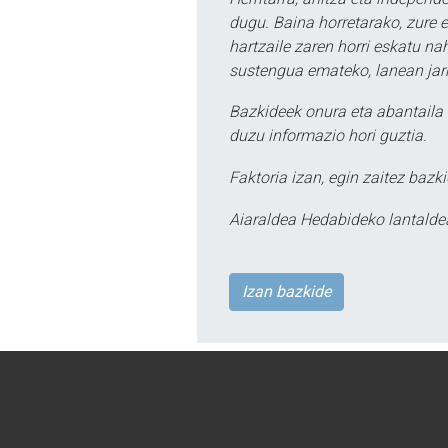
dugu. Baina horretarako, zure e
hartzaile zaren horri eskatu na
sustengua emateko, lanean jarr
Bazkideek onura eta abantaila 
duzu informazio hori guztia.
Faktoria izan, egin zaitez bazki
Aiaraldea Hedabideko lantalde
Izan bazkide