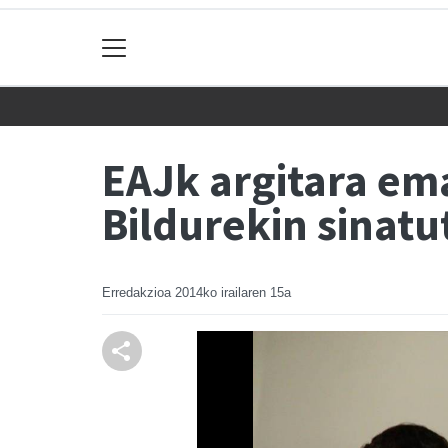
EAJk argitara e
Bildurekin sinat
Erredakzioa
2014ko irailaren 15a