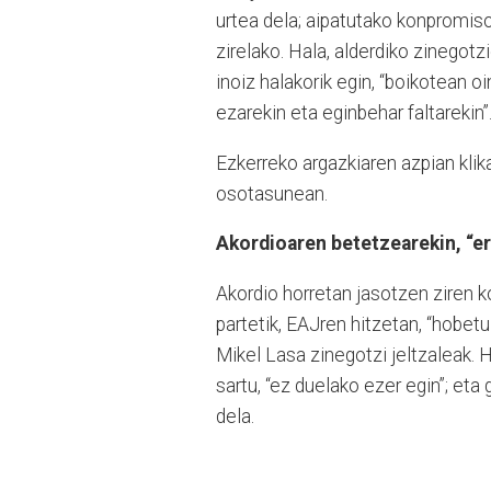
urtea dela; aipatutako konpromis
zirelako. Hala, alderdiko zinegotz
inoiz halakorik egin, “boikotean oi
ezarekin eta eginbehar faltarekin”
Ezkerreko argazkiaren azpian kli
osotasunean.
Akordioaren betetzearekin, “er
Akordio horretan jasotzen ziren 
partetik, EAJren hitzetan, “hobetu 
Mikel Lasa zinegotzi jeltzaleak. 
sartu, “ez duelako ezer egin”; eta
dela.