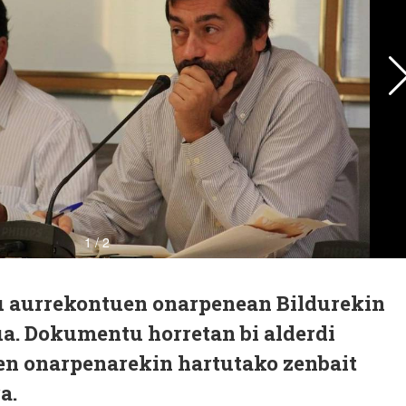
u aurrekontuen onarpenean Bildurekin
. Dokumentu horretan bi alderdi
en onarpenarekin hartutako zenbait
a.