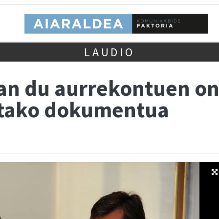
LAUDIO
man du aurrekontuen o
utako dokumentua