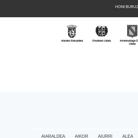
HONI BURU
AIARALDEA
AIKOR
AIURRI
ALEA