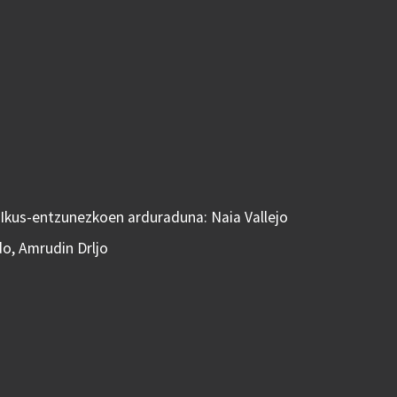
 Ikus-entzunezkoen arduraduna: Naia Vallejo
do, Amrudin Drljo