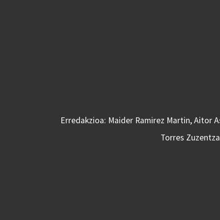
Erredakzioa: Maider Ramirez Martin, Aitor 
Torres Zuzentzai