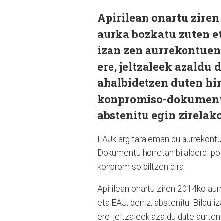
Apirilean onartu zire
aurka bozkatu zuten et
izan zen aurrekontuen 
ere, jeltzaleek azald
ahalbidetzen duten hir
konpromiso-dokumentu
abstenitu egin zirelako
EAJk argitara eman du aurrekont
Dokumentu horretan bi alderdi po
konpromiso biltzen dira.
Apirilean onartu ziren 2014ko a
eta EAJ, berriz, abstenitu. Bildu 
ere, jeltzaleek azaldu dute aurt