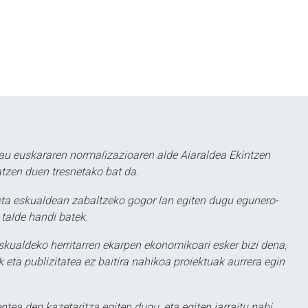
au euskararen normalizazioaren alde Aiaraldea Ekintzen
atzen duen tresnetako bat da.
ta eskualdean zabaltzeko gogor lan egiten dugu egunero-
 talde handi batek.
eskualdeko herritarren ekarpen ekonomikoari esker bizi dena,
 eta publizitatea ez baitira nahikoa proiektuak aurrera egin
ntea den kazetaritza egiten dugu, eta egiten jarraitu nahi