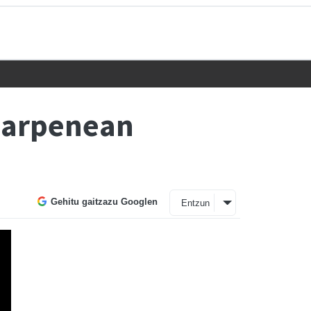
narpenean
Gehitu gaitzazu Googlen
Entzun