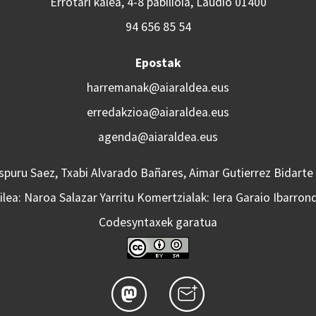
Errotari kalea, 4-8 pabilioia, Laudio 01400
94 656 85 54
Epostak
harremanak@aiaraldea.eus
erredakzioa@aiaraldea.eus
agenda@aiaraldea.eus
Aspuru Saez, Txabi Alvarado Bañares, Aimar Gutierrez Bidarte
lea: Naroa Salazar Yarritu Komertzialak: Iera Garaio Ibarron
Codesyntaxek garatua