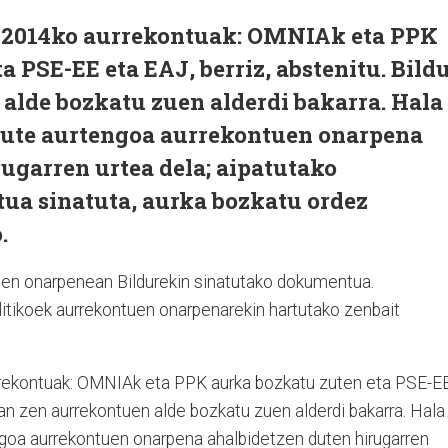
n 2014ko aurrekontuak: OMNIAk eta PPK
a PSE-EE eta EAJ, berriz, abstenitu. Bild
alde bozkatu zuen alderdi bakarra. Hala
u dute aurtengoa aurrekontuen onarpena
ugarren urtea dela; aipatutako
a sinatuta, aurka bozkatu ordez
.
uen onarpenean Bildurekin sinatutako dokumentua.
litikoek aurrekontuen onarpenarekin hartutako zenbait
urrekontuak: OMNIAk eta PPK aurka bozkatu zuten eta PSE-E
izan zen aurrekontuen alde bozkatu zuen alderdi bakarra. Hala
engoa aurrekontuen onarpena ahalbidetzen duten hirugarren