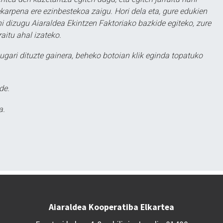
karpena ere ezinbestekoa zaigu. Hori dela eta, gure edukien
hi dizugu Aiaraldea Ekintzen Faktoriako bazkide egiteko, zure
aitu ahal izateko.
ugari dituzte gainera, beheko botoian klik eginda topatuko
de.
a.
Aiaraldea Kooperatiba Elkartea