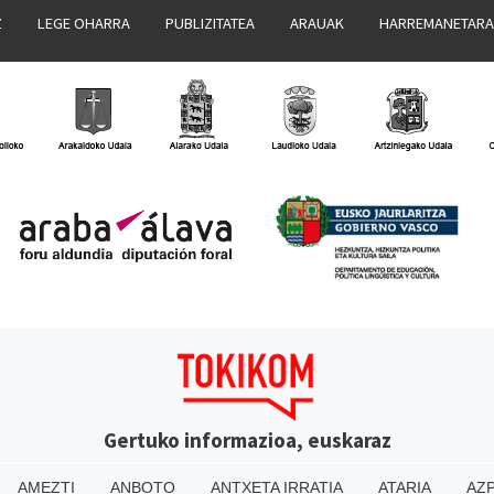
Z
LEGE OHARRA
PUBLIZITATEA
ARAUAK
HARREMANETAR
Gertuko informazioa, euskaraz
AMEZTI
ANBOTO
ANTXETA IRRATIA
ATARIA
AZP