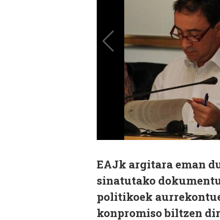
EAJk argitara eman d
sinatutako dokumentua
politikoek aurrekontu
konpromiso biltzen dir