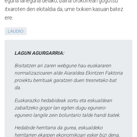
eguna laneguna delako; baina orokorrean gogotsu
itxaroten den ekitaldia da, ume txikien kasuan batez
ere.
LAUDIO
LAGUN AGURGARRIA:
Bisitatzen ari zaren webgune hau euskararen
normalizazioaren alde Aiaraldea Ekintzen Faktoria
proiektu berrituak garatzen duen tresnetako bat
da.
Euskarazko hedabideak sortu eta eskualdean
zabaltzeko gogor lan egiten dugu egunero-
egunero langile zein boluntario talde handi batek.
Hedabide herritarra da gurea, eskualdeko
herritarren ekarpen ekonomikoari esker bizi dena,