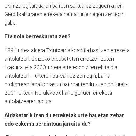
ekintza egitarauaren barruan sartua ez zegoen arren.
Gero txakurraren erreketa hamar urtez egon zen egin
gabe.
Eta nola berreskuratu zen?
1991 urtea aldera Txintxarria koadrila hasi zen erreketa
antolatzen. Goizeko ordubatetan erretzen zuten
txakurra, eta 2000. urtera arte egon ziren ekitaldia
antolatzen – urteren batean ez zen egin, baina
orokorrean jarraikortasun bat mantendu zuen ohiturak-.
2001. urtean Ñoralakook hartu genuen erreketa
antolatzearen ardura.
Aldaketarik izan du erreketak urte hauetan zehar
edo eskema berdintsua jarraitu du?