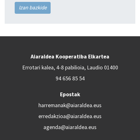
Izan bazkide
Aiaraldea Kooperatiba Elkartea
Errotari kalea, 4-8 pabilioia, Laudio 01400
94 656 85 54
Epostak
harremanak@aiaraldea.eus
erredakzioa@aiaraldea.eus
agenda@aiaraldea.eus