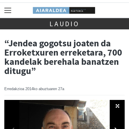
LAUDIO
“Jendea gogotsu joaten da
Erroketxuren erreketara, 700
kandelak berehala banatzen
ditugu”
Erredakzioa
2014ko abuztuaren 27a