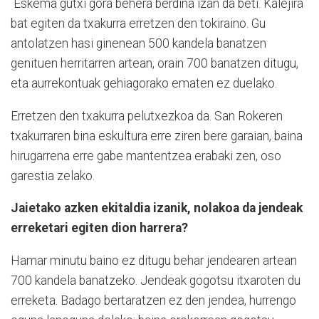
Eskema gutxi gora behera berdina izan da beti. Kalejira
bat egiten da txakurra erretzen den tokiraino. Gu
antolatzen hasi ginenean 500 kandela banatzen
genituen herritarren artean, orain 700 banatzen ditugu,
eta aurrekontuak gehiagorako ematen ez duelako.
Erretzen den txakurra pelutxezkoa da. San Rokeren
txakurraren bina eskultura erre ziren bere garaian, baina
hirugarrena erre gabe mantentzea erabaki zen, oso
garestia zelako.
Jaietako azken ekitaldia izanik, nolakoa da jendeak
erreketari egiten dion harrera?
Hamar minutu baino ez ditugu behar jendearen artean
700 kandela banatzeko. Jendeak gogotsu itxaroten du
erreketa. Badago bertaratzen ez den jendea, hurrengo