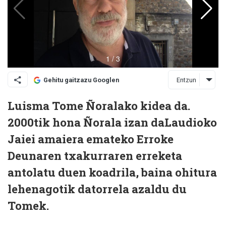
Entzun
Gehitu gaitzazu Googlen
Luisma Tome Ñoralako kidea da.
2000tik hona Ñorala izan daLaudioko
Jaiei amaiera emateko Erroke
Deunaren txakurraren erreketa
antolatu duen koadrila, baina ohitura
lehenagotik datorrela azaldu du
Tomek.