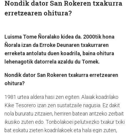
Nondik dator San Rokeren txakurra
erretzearen ohitura?
Luisma Tome Ñoralako kidea da. 2000tik hona
Ñorala izan da Erroke Deunaren txakurraren
erreketa antolatu duen koadrila, baina ohitura
lehenagotik datorrela azaldu du Tomek.
Nondik dator San Rokeren txakurra erretzearen
ohitura?
1981 urtea aldera hasi zen egiten. Alaiak koadrilako
Kike Tesorero izan zen sustatzaile nagusia. Ez dakit
nola bururatu zitzaien, herriren batean antzeko zerbait
ikusiko zuten edo. Tonbolakoei pelutxezko txakur txiki
bat eskatu zieten koadrilakoek eta hala egin zuten,