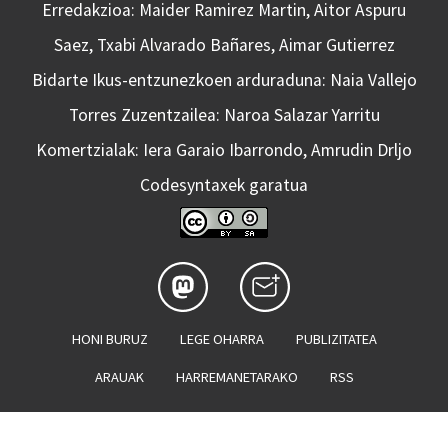
Erredakzioa: Maider Ramirez Martin, Aitor Aspuru
Saez, Txabi Alvarado Bañares, Aimar Gutierrez
Bidarte Ikus-entzunezkoen arduraduna: Naia Vallejo
Torres Zuzentzailea: Naroa Salazar Yarritu
Komertzialak: Iera Garaio Ibarrondo, Amrudin Drljo
Codesyntaxek garatua
HONI BURUZ
LEGE OHARRA
PUBLIZITATEA
ARAUAK
HARREMANETARAKO
RSS