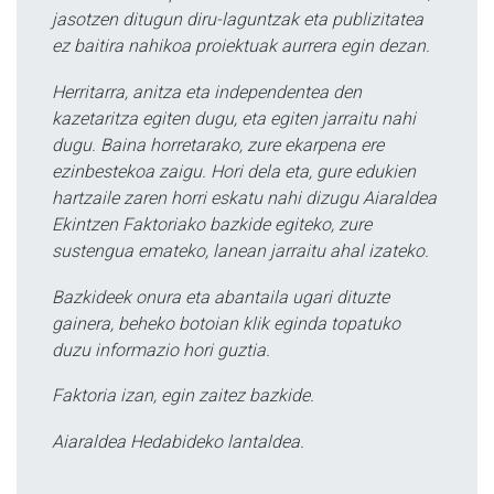
jasotzen ditugun diru-laguntzak eta publizitatea
ez baitira nahikoa proiektuak aurrera egin dezan.
Herritarra, anitza eta independentea den
kazetaritza egiten dugu, eta egiten jarraitu nahi
dugu. Baina horretarako, zure ekarpena ere
ezinbestekoa zaigu. Hori dela eta, gure edukien
hartzaile zaren horri eskatu nahi dizugu Aiaraldea
Ekintzen Faktoriako bazkide egiteko, zure
sustengua emateko, lanean jarraitu ahal izateko.
Bazkideek onura eta abantaila ugari dituzte
gainera, beheko botoian klik eginda topatuko
duzu informazio hori guztia.
Faktoria izan, egin zaitez bazkide.
Aiaraldea Hedabideko lantaldea.