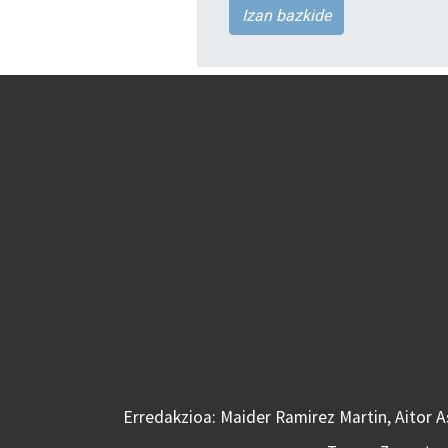
Izan bazkide
Erredakzioa: Maider Ramirez Martin, Aitor 