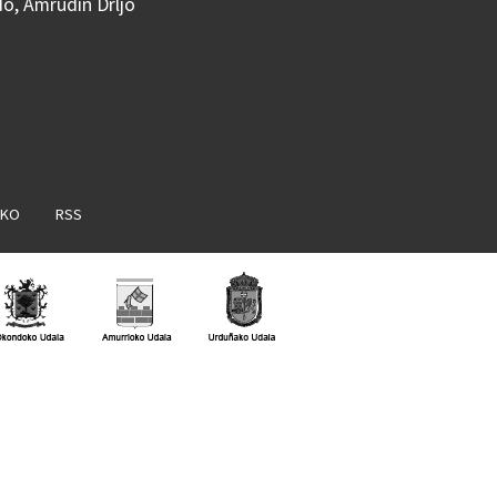
do, Amrudin Drljo
AKO
RSS