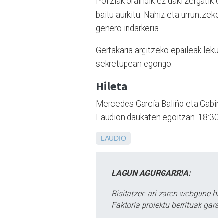
Poliziak oraindik ez daki zergatik 
baitu aurkitu. Nahiz eta urruntzek
genero indarkeria.
Gertakaria argitzeko epaileak le
sekretupean egongo.
Hileta
Mercedes García Baliño eta Gabin
Laudion daukaten egoitzan. 18:30
LAUDIO
LAGUN AGURGARRIA:
Bisitatzen ari zaren webgune h
Faktoria proiektu berrituak gar