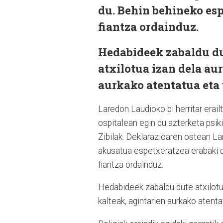
du. Behin behineko esp
fiantza ordainduz.
Hedabideek zabaldu dut
atxilotua izan dela au
aurkako atentatua eta
Laredon Laudioko bi herritar erai
ospitalean egin du azterketa psik
Zibilak. Deklarazioaren ostean La
akusatua espetxeratzea erabaki d
fiantza ordainduz.
Hedabideek zabaldu dute atxilotuak
kalteak, agintarien aurkako atent