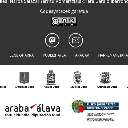
lea: Naroa Salazar Yarritu Komertzialak: Iera Garaio Ibarron
Codesyntaxek garatua
Z
LEGE OHARRA
PUBLIZITATEA
ARAUAK
HARREMANETAR