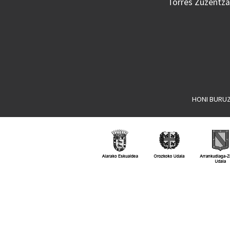
Torres Zuzentzai
HONI BURU