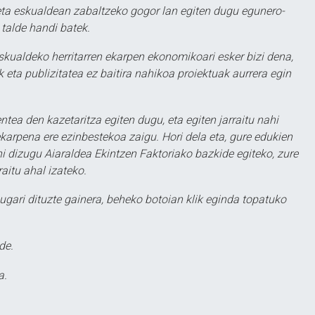
ta eskualdean zabaltzeko gogor lan egiten dugu egunero-
 talde handi batek.
eskualdeko herritarren ekarpen ekonomikoari esker bizi dena,
 eta publizitatea ez baitira nahikoa proiektuak aurrera egin
ntea den kazetaritza egiten dugu, eta egiten jarraitu nahi
karpena ere ezinbestekoa zaigu. Hori dela eta, gure edukien
hi dizugu Aiaraldea Ekintzen Faktoriako bazkide egiteko, zure
aitu ahal izateko.
ugari dituzte gainera, beheko botoian klik eginda topatuko
de.
a.