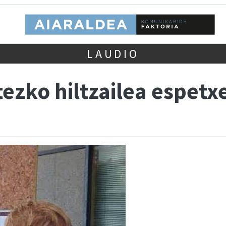
LAUDIO
tezko hiltzailea espetx