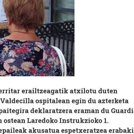
rritar erailtzeagatik atxilotu duten
aldecilla ospitalean egin du azterketa
epaitegira deklaratzera eraman du Guardi
n ostean Laredoko Instrukzioko 1.
epaileak akusatua espetxeratzea erabaki