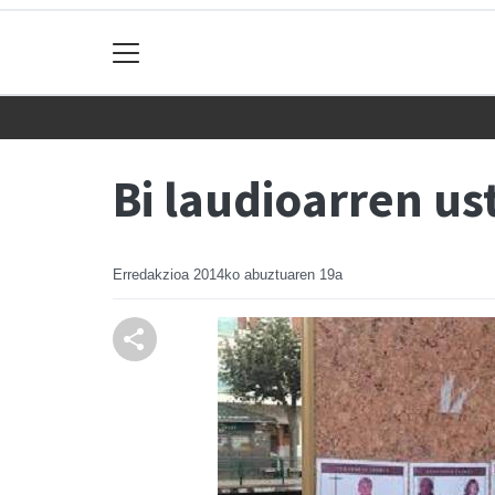
Bi laudioarren us
Erredakzioa
2014ko abuztuaren 19a