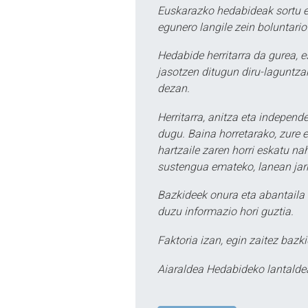
Euskarazko hedabideak sortu e
egunero langile zein boluntario
Hedabide herritarra da gurea, 
jasotzen ditugun diru-laguntzak
dezan.
Herritarra, anitza eta independe
dugu. Baina horretarako, zure e
hartzaile zaren horri eskatu na
sustengua emateko, lanean jarr
Bazkideek onura eta abantaila 
duzu informazio hori guztia.
Faktoria izan, egin zaitez bazki
Aiaraldea Hedabideko lantalde