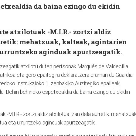
etxealdia da baina ezingo du ekidin
e atxilotuak -M.I.R.- zortzi aldiz
rretik: mehatxuak, kalteak, agintarien
 urruntzeko aginduak apurtzeagatik.
ltzeagatik atxilotu duten pertsonak Marqués de Valdecilla
iatrikoa eta gero epaitegira deklaratzera eraman du Guardia
redoko Instrukzioko 1. zenbakiko Auzitegiko epaileak
u. Behin behineko espetxealdia da baina ezingo du ekidin
 -M.I.R.- zortzi aldiz atxilotua izan dela aurretik: mehatxuak
atua eta urruntzeko aginduak apurtzeagatik.