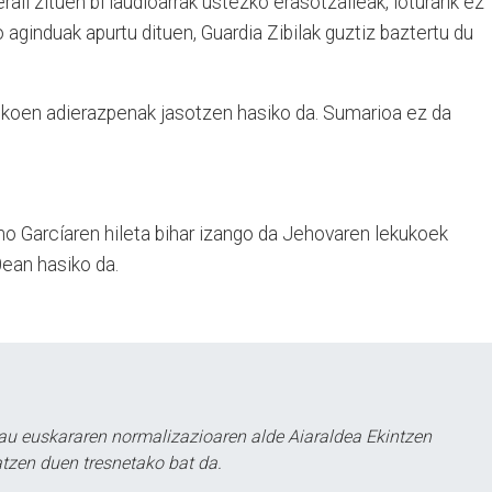
erail zituen bi laudioarrak ustezko erasotzaileak, loturarik ez
o aginduak apurtu dituen, Guardia Zibilak guztiz baztertu du
kukoen adierazpenak jasotzen hasiko da. Sumarioa ez da
o Garcíaren hileta bihar izango da Jehovaren lekukoek
ean hasiko da.
au euskararen normalizazioaren alde Aiaraldea Ekintzen
atzen duen tresnetako bat da.