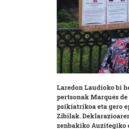
Laredon Laudioko bi he
pertsonak Marqués de V
psikiatrikoa eta gero 
Zibilak. Deklarazioare
zenbakiko Auzitegiko 