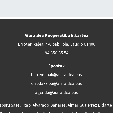
Aiaraldea Kooperatiba Elkartea
Errotari kalea, 4-8 pabilioia, Laudio 01400
94 656 85 54
Epostak
harremanak@aiaraldea.eus
erredakzioa@aiaraldea.eus
agenda@aiaraldea.eus
Aspuru Saez, Txabi Alvarado Bañares, Aimar Gutierrez Bidarte