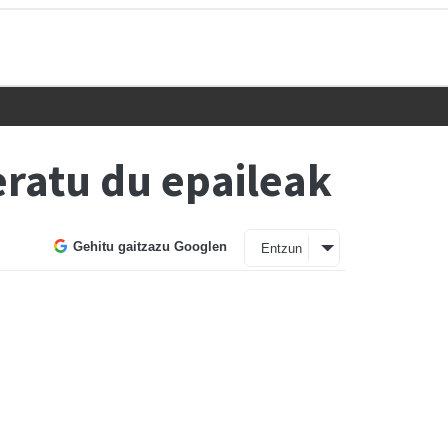
eratu du epaileak
Gehitu gaitzazu Googlen
Entzun