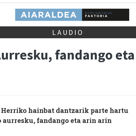
LAUDIO
urresku, fandango eta 
 Herriko hainbat dantzarik parte hartu
 aurresku, fandango eta arin arin