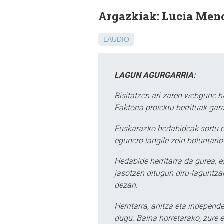
Argazkiak: Lucía Men
LAUDIO
LAGUN AGURGARRIA:
Bisitatzen ari zaren webgune h
Faktoria proiektu berrituak gar
Euskarazko hedabideak sortu e
egunero langile zein boluntario
Hedabide herritarra da gurea, 
jasotzen ditugun diru-laguntzak
dezan.
Herritarra, anitza eta independe
dugu. Baina horretarako, zure e