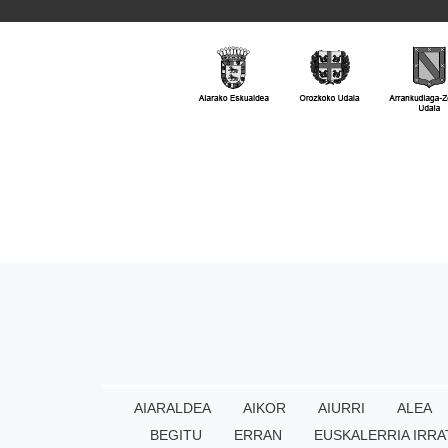
AIARALDEA
AIKOR
AIURRI
ALEA
BEGITU
ERRAN
EUSKALERRIA IRRA