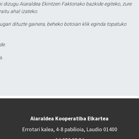
hi dizugu Aiaraldea Ekintzen Faktoriako bazkide egiteko, zure
aitu ahal izateko.
ugari dituzte gainera, beheko botoian klik eginda topatuko
de.
a.
Aiaraldea Kooperatiba Elkartea
Errotari kalea, 4-8 pabilioia, Laudio 01400