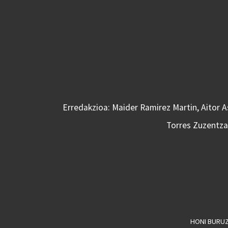
Erredakzioa: Maider Ramirez Martin, Aitor 
Torres Zuzentzai
HONI BURU