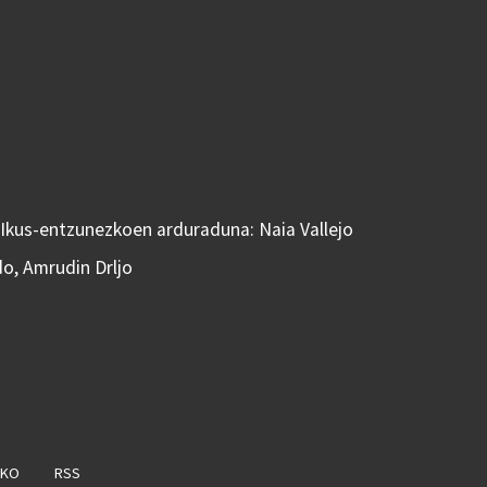
 Ikus-entzunezkoen arduraduna: Naia Vallejo
do, Amrudin Drljo
AKO
RSS