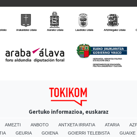
Gertuko informazioa, euskaraz
AMEZTI
ANBOTO
ANTXETA IRRATIA
ATARIA
AZP
TIA
GEURIA
GOIENA
GOIERRI TELEBISTA
GUAIXE