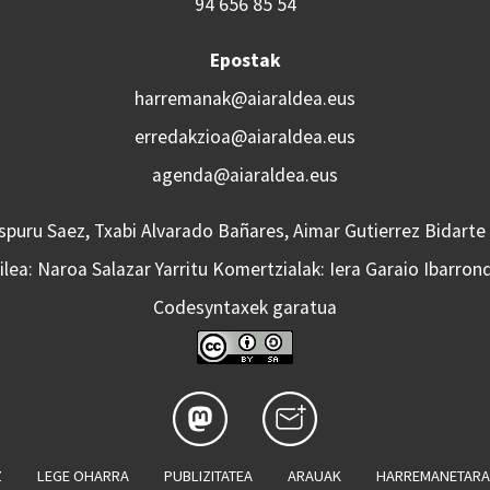
94 656 85 54
Epostak
harremanak@aiaraldea.eus
erredakzioa@aiaraldea.eus
agenda@aiaraldea.eus
Aspuru Saez, Txabi Alvarado Bañares, Aimar Gutierrez Bidarte
lea: Naroa Salazar Yarritu Komertzialak: Iera Garaio Ibarron
Codesyntaxek garatua
Z
LEGE OHARRA
PUBLIZITATEA
ARAUAK
HARREMANETAR