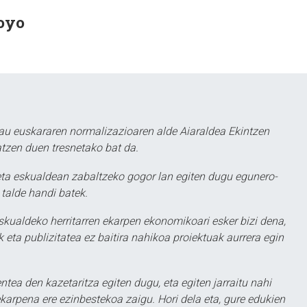
oyo
au euskararen normalizazioaren alde Aiaraldea Ekintzen
atzen duen tresnetako bat da.
ta eskualdean zabaltzeko gogor lan egiten dugu egunero-
 talde handi batek.
eskualdeko herritarren ekarpen ekonomikoari esker bizi dena,
 eta publizitatea ez baitira nahikoa proiektuak aurrera egin
ntea den kazetaritza egiten dugu, eta egiten jarraitu nahi
karpena ere ezinbestekoa zaigu. Hori dela eta, gure edukien