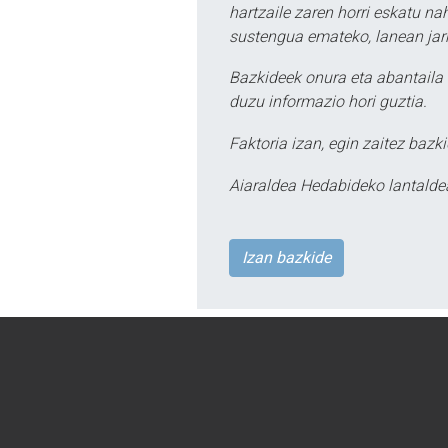
hartzaile zaren horri eskatu na
sustengua emateko, lanean jarr
Bazkideek onura eta abantaila 
duzu informazio hori guztia.
Faktoria izan, egin zaitez bazki
Aiaraldea Hedabideko lantalde
Izan bazkide