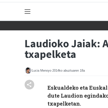
Laudioko Jaiak: A
txapelketa
Lucia Menoyo
2014ko abuztuaren 18a
Eskualdeko eta Euskal
dute Laudion egindako
txapelketan.