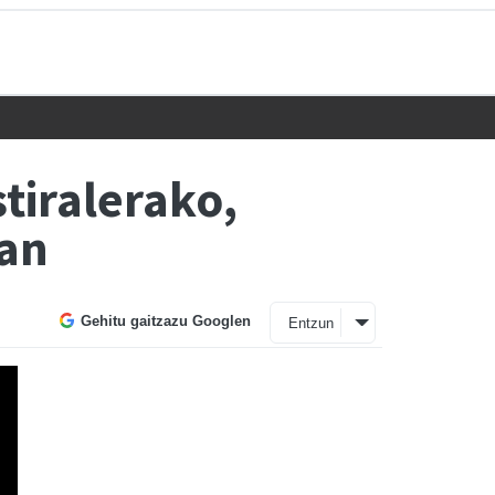
tiralerako,
ean
Gehitu gaitzazu Googlen
Entzun