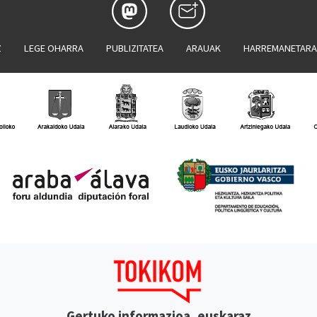
Z
LEGE OHARRA
PUBLIZITATEA
ARAUAK
HARREMANETAR
Gertuko informazioa, euskaraz