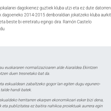
okalariei dagokienez guztiek kluba utzi eta ez dute datorren
rik dagoeneko 2014-2015 denboraldian jokatzeko kluba aurki
 eta beste bi erretiratu egingo dira. Ramón Castelo
du.
au euskararen normalizazioaren alde Aiaraldea Ekintzen
atzen duen tresnetako bat da.
ta eskualdean zabaltzeko gogor lan egiten dugu egunero-
 talde handi batek.
eskualdeko herritarren ekarpen ekonomikoari esker bizi dena,
 eta publizitatea ez baitira nahikoa proiektuak aurrera egin