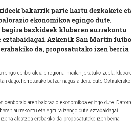
kideek bakarrik parte hartu dezkakete et
balorazio ekonomikoa egingo dute.
i begira bazkideek klubaren aurrekontu
e eztabaidagai. Azkenik San Martin futbo
a erabakiko da, proposatutako izen berria
hurrengo denboraldia erregional mailan jokatuko zuela, klubar
an dago, horretarako batzar nagusia deitu dute Ostiralerako
en denboraldiaren balorazio ekonomikoa egingo dute. Datorr
ubaren aurrekontu eta egitura izango dute eztabaidagai.
i izena aldatzea erabakiko da, proposatutako izen berria