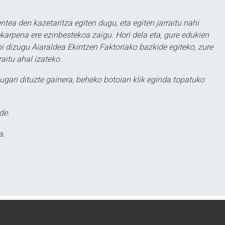
ntea den kazetaritza egiten dugu, eta egiten jarraitu nahi
karpena ere ezinbestekoa zaigu. Hori dela eta, gure edukien
hi dizugu Aiaraldea Ekintzen Faktoriako bazkide egiteko, zure
aitu ahal izateko.
ugari dituzte gainera, beheko botoian klik eginda topatuko
de.
a.