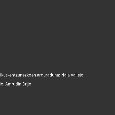
 Ikus-entzunezkoen arduraduna: Naia Vallejo
do, Amrudin Drljo