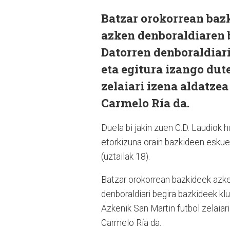
Batzar orokorrean baz
azken denboraldiaren 
Datorren denboraldiar
eta egitura izango dut
zelaiari izena aldatze
Carmelo Ría da.
Duela bi jakin zuen C.D. Laudiok 
etorkizuna orain bazkideen eskuet
(uztailak 18).
Batzar orokorrean bazkideek azk
denboraldiari begira bazkideek kl
Azkenik San Martin futbol zelaiar
Carmelo Ría da.