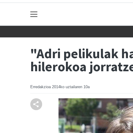
"Adri pelikulak 
hilerokoa jorratz
Erredakzioa
2014ko uztailaren 10a