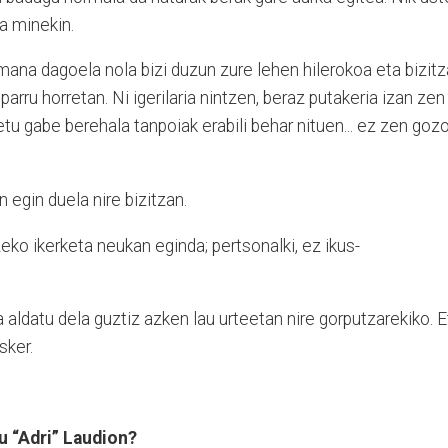
oa minekin.
mana dagoela nola bizi duzun zure lehen hilerokoa eta bizit
arru horretan. Ni igerilaria nintzen, beraz putakeria izan zen
etu gabe berehala tanpoiak erabili behar nituen... ez zen goz
n egin duela nire bizitzan.
ko ikerketa neukan eginda; pertsonalki, ez ikus-
 aldatu dela guztiz azken lau urteetan nire gorputzarekiko. E
sker.
u “Adri” Laudion?