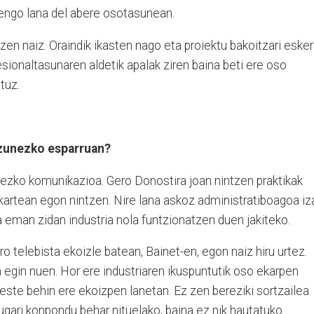
engo lana del abere osotasunean.
zen naiz. Oraindik ikasten nago eta proiektu bakoitzari esker
fesionaltasunaren aldetik apalak ziren baina beti ere oso
tuz.
tzunezko esparruan?
nezko komunikazioa. Gero Donostira joan nintzen praktikak
kartean egon nintzen. Nire lana askoz administratiboagoa iz
 eman zidan industria nola funtzionatzen duen jakiteko.
o telebista ekoizle batean, Bainet-en, egon naiz hiru urtez.
n egin nuen. Hor ere industriaren ikuspuntutik oso ekarpen
beste behin ere ekoizpen lanetan. Ez zen bereziki sortzailea
 ugari konpondu behar nituelako, baina ez nik hautatuko