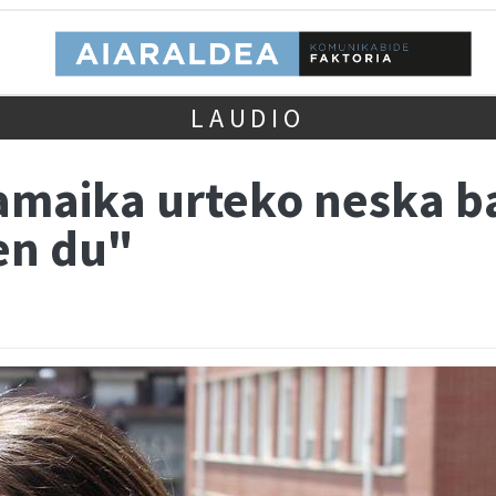
LAUDIO
hamaika urteko neska b
en du"