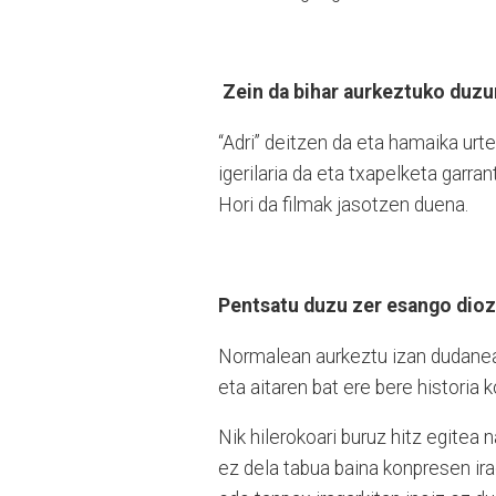
Zein da bihar aurkeztuko duzu
“Adri” deitzen da eta hamaika urt
igerilaria da eta txapelketa garra
Hori da filmak jasotzen duena.
Pentsatu duzu zer esango dioz
Normalean aurkeztu izan dudanean
eta aitaren bat ere bere historia 
Nik hilerokoari buruz hitz egitea 
ez dela tabua baina konpresen irag