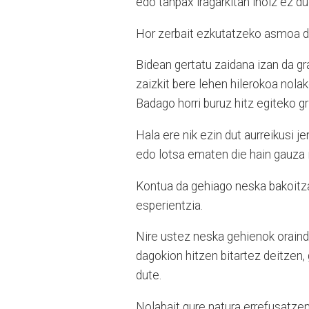
edo tanpax iragarkitan inoiz ez dugu
Hor zerbait ezkutatzeko asmoa da
Bidean gertatu zaidana izan da g
zaizkit bere lehen hilerokoa nola
Badago horri buruz hitz egiteko gr
Hala ere nik ezin dut aurreikusi j
edo lotsa ematen die hain gauza i
Kontua da gehiago neska bakoitza
esperientzia.
Nire ustez neska gehienok oraindik
dagokion hitzen bitartez deitzen,
dute.
Nolabait gure natura errefusatzen