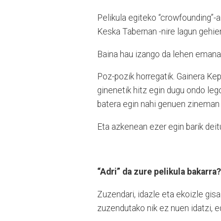
Pelikula egiteko “crowfounding”-a
Keska Tabernan -nire lagun gehien
Baina hau izango da lehen emanal
Poz-pozik horregatik. Gainera Kep
ginenetik hitz egin dugu ondo leg
batera egin nahi genuen zineman 
Eta azkenean ezer egin barik dei
“Adri” da zure pelikula bakarra?
Zuzendari, idazle eta ekoizle gisa
zuzendutako nik ez nuen idatzi, e