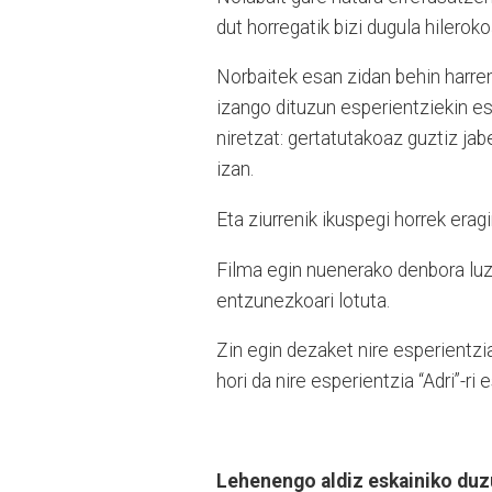
dut horregatik bizi dugula hilerok
Norbaitek esan zidan behin harre
izango dituzun esperientziekin esp
niretzat: gertatutakoaz guztiz jab
izan.
Eta ziurrenik ikuspegi horrek eragi
Filma egin nuenerako denbora luze
entzunezkoari lotuta.
Zin egin dezaket nire esperientzia
hori da nire esperientzia “Adri”-ri e
Lehenengo aldiz eskainiko duz