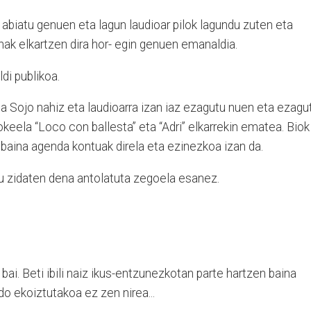
 abiatu genuen eta lagun laudioar pilok lagundu zuten eta
ak elkartzen dira hor- egin genuen emanaldia.
di publikoa.
a Sojo nahiz eta laudioarra izan iaz ezagutu nuen eta ezagu
okeela “Loco con ballesta” eta “Adri” elkarrekin ematea. Biok
baina agenda kontuak direla eta ezinezkoa izan da.
tu zidaten dena antolatuta zegoela esanez.
 bai. Beti ibili naiz ikus-entzunezkotan parte hartzen baina
do ekoiztutakoa ez zen nirea...