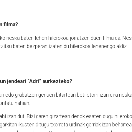
n filma?
eko neska baten lehen hilerokoa jorratzen duen filma da. Ne
ntzitsu baten bezperan izaten du hilerokoa lehenengo aldiz.
un jendeari “Adri” aurkezteko?
 edo grabatzen genuen bitartean beti etorri izan dira nesk
kontatu nahian.
nahi izan dut. Bizi garen gizartean denok esaten dugu hilerok
arkitan ikusten ditugu txorrota urdinak gorriak izan beharre