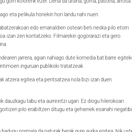
 gorri kolorerik ezer. Dena da urdina, gorria, pastela, arrosa..
go eta pelikula honekin hori landu nahi nuen.
rabatzerakoan edo emanaldien ostean beti neska pilo etorri
koa izan zen kontatzeko. Filmarekin gogorarazi eta gero.
ina.
endearen jarrera, agian nahiago dute komedia bat barre egite
ntimoen inguruan publikoki tratatzeak.
k atzera egitea eta pentsatzea nola bizi izan duen
 dauzkagu tabu eta aurreiritzi ugari. Ez diogu hilerokoari
 goitizen pilo erabiltzen ditugu eta gehienek esanahi negati
 badugu normala da naturak berak gure aurka egitea. Nik ust