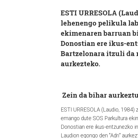
ESTI URRESOLA (Laudio,
lehenengo pelikula la
ekimenaren barruan bih
Donostian ere ikus-ent
Bartzelonara itzuli da
aurkezteko.
Zein da bihar aurkezt
ESTI URRESOLA (Laudio, 1984) zin
emango dute SOS Parkultura ekime
Donostian ere ikus-entzunezko indu
Laudion egongo den "Adri" aurkez