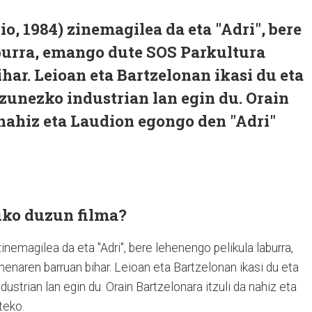
 1984) zinemagilea da eta "Adri", bere
burra, emango dute SOS Parkultura
ar. Leioan eta Bartzelonan ikasi du eta
zunezko industrian lan egin du. Orain
 nahiz eta Laudion egongo den "Adri"
uko duzun filma?
emagilea da eta "Adri", bere lehenengo pelikula laburra,
naren barruan bihar. Leioan eta Bartzelonan ikasi du eta
strian lan egin du. Orain Bartzelonara itzuli da nahiz eta
teko.