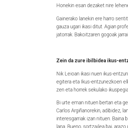
Honekin esan dezaket nire lehen
Gainerako lanekin ere harro sentit
gauza ugari ikasi ditut. Agian pro
jatorrak. Bakoitzaren gogoak jarrai
Zein da zure ibilbidea ikus-en
Nik Leioan ikasi nuen ikus-entzu
egitera eta Ikus-entzunezkoen el
zen eta horrek sekulako ikuspegia
Bi urte eman nituen bertan eta ger
Carlos Argiñanorekin, adibidez, la
interesgarriak izan nituen. Baina 
lana. Bueno, sortzailea bai, arazo