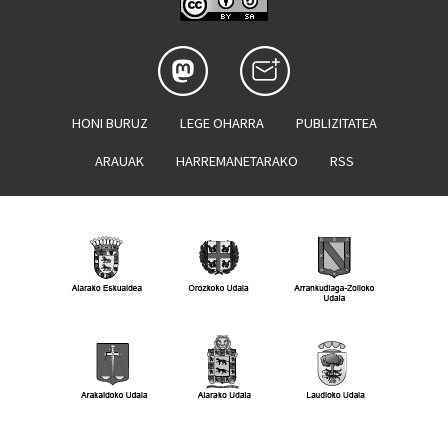
HONI BURUZ
LEGE OHARRA
PUBLIZITATEA
ARAUAK
HARREMANETARAKO
RSS