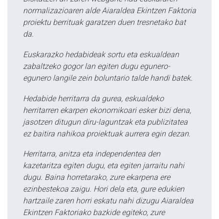
normalizazioaren alde Aiaraldea Ekintzen Faktoria
proiektu berrituak garatzen duen tresnetako bat
da.
Euskarazko hedabideak sortu eta eskualdean
zabaltzeko gogor lan egiten dugu egunero-
egunero langile zein boluntario talde handi batek.
Hedabide herritarra da gurea, eskualdeko
herritarren ekarpen ekonomikoari esker bizi dena,
jasotzen ditugun diru-laguntzak eta publizitatea
ez baitira nahikoa proiektuak aurrera egin dezan.
Herritarra, anitza eta independentea den
kazetaritza egiten dugu, eta egiten jarraitu nahi
dugu. Baina horretarako, zure ekarpena ere
ezinbestekoa zaigu. Hori dela eta, gure edukien
hartzaile zaren horri eskatu nahi dizugu Aiaraldea
Ekintzen Faktoriako bazkide egiteko, zure