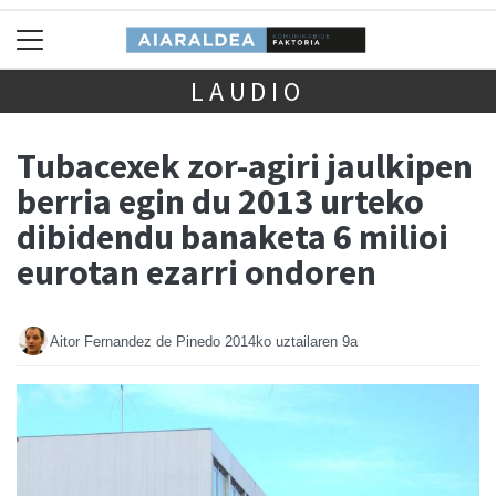
LAUDIO
Tubacexek zor-agiri jaulkipen
berria egin du 2013 urteko
dibidendu banaketa 6 milioi
eurotan ezarri ondoren
Aitor Fernandez de Pinedo
2014ko uztailaren 9a