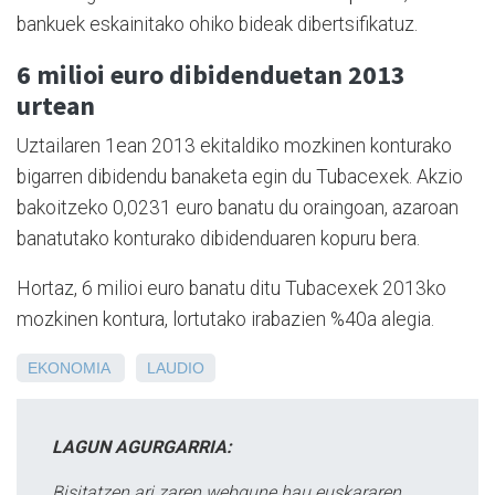
bankuek eskainitako ohiko bideak dibertsifikatuz.
6 milioi euro dibidenduetan 2013
urtean
Uztailaren 1ean 2013 ekitaldiko mozkinen konturako
bigarren dibidendu banaketa egin du Tubacexek. Akzio
bakoitzeko 0,0231 euro banatu du oraingoan, azaroan
banatutako konturako dibidenduaren kopuru bera.
Hortaz, 6 milioi euro banatu ditu Tubacexek 2013ko
mozkinen kontura, lortutako irabazien %40a alegia.
EKONOMIA
LAUDIO
LAGUN AGURGARRIA:
Bisitatzen ari zaren webgune hau euskararen