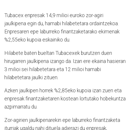
Tubacex enpresak 14,9 milioi euroko zor-agiri
jaulkipena egin du, hamabi hilabetetara ordaintzekoa.
Enpresaren epe laburreko finantzaketarako ekimenak
%2,55eko kupoia eskainiko du.
Hilabete baten bueltan Tubacexek burutzen duen
hirugarren jaulkipena izango da. Izan ere ekaina hasieran
3 milioi sei hilabetetara eta 12 milioi hamabi
hilabetetara jaulki zituen.
Azken jaulkipen horrek %2,85eko kupoia izan zuen eta
enpresak finantzaketaren kostean lortutako hobekuntza
azpimarratu du.
Zor-agirien jaulkipenarekin epe laburreko finantzaketa
iturriak ugaldu nahi dituela adierazi du enpresak,