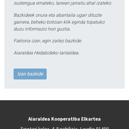
sustengua emateko, lanean jarraitu ahal izateko.
Bazkideek onura eta abantaila ugari dituzte
gainera, beheko botoian klik eginda topatuko
duzu informazio hori guztia.
Faktoria izan, egin zaitez bazkide.
Aiaraldea Hedabideko lantaldea.
Izan bazkide
Aiaraldea Kooperatiba Elkartea
Errotari kalea, 4-8 pabilioia, Laudio 01400