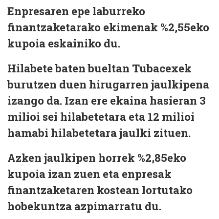
Enpresaren epe laburreko
finantzaketarako ekimenak %2,55eko
kupoia eskainiko du.
Hilabete baten bueltan Tubacexek
burutzen duen hirugarren jaulkipena
izango da. Izan ere ekaina hasieran 3
milioi sei hilabetetara eta 12 milioi
hamabi hilabetetara jaulki zituen.
Azken jaulkipen horrek %2,85eko
kupoia izan zuen eta enpresak
finantzaketaren kostean lortutako
hobekuntza azpimarratu du.