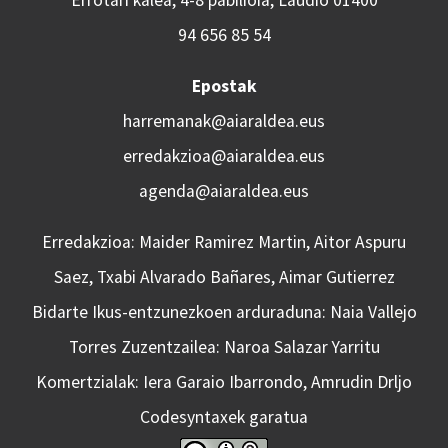
94 656 85 54
Epostak
harremanak@aiaraldea.eus
erredakzioa@aiaraldea.eus
agenda@aiaraldea.eus
Erredakzioa: Maider Ramirez Martin, Aitor Aspuru
Saez, Txabi Alvarado Bañares, Aimar Gutierrez
Bidarte Ikus-entzunezkoen arduraduna: Naia Vallejo
Torres Zuzentzailea: Naroa Salazar Yarritu
Komertzialak: Iera Garaio Ibarrondo, Amrudin Drljo
Codesyntaxek garatua