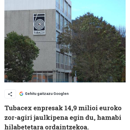
Gehitu gaitzazu Googlen
Tubacex enpresak 14,9 milioi euroko
zor-agiri jaulkipena egin du, hamabi
hilabetetara ordaintzekoa.