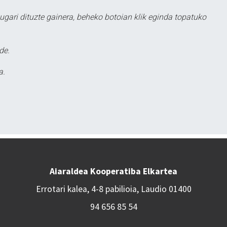
ugari dituzte gainera, beheko botoian klik eginda topatuko
de.
a.
Aiaraldea Kooperatiba Elkartea
Errotari kalea, 4-8 pabilioia, Laudio 01400
94 656 85 54