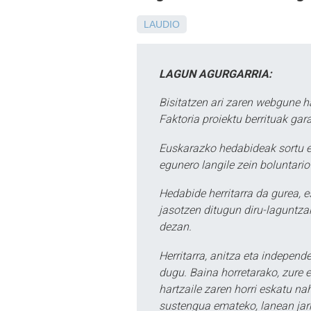
LAUDIO
LAGUN AGURGARRIA:
Bisitatzen ari zaren webgune h
Faktoria proiektu berrituak gar
Euskarazko hedabideak sortu e
egunero langile zein boluntario
Hedabide herritarra da gurea, 
jasotzen ditugun diru-laguntzak
dezan.
Herritarra, anitza eta independe
dugu. Baina horretarako, zure e
hartzaile zaren horri eskatu na
sustengua emateko, lanean jarr