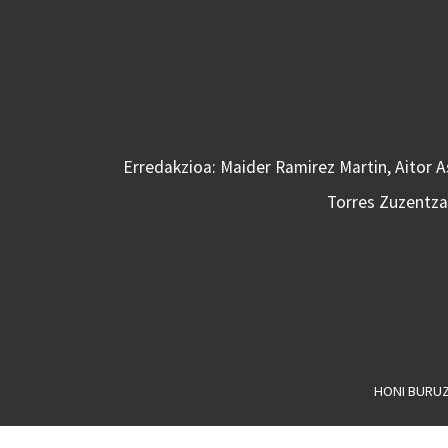
Erredakzioa: Maider Ramirez Martin, Aitor 
Torres Zuzentzai
HONI BURU