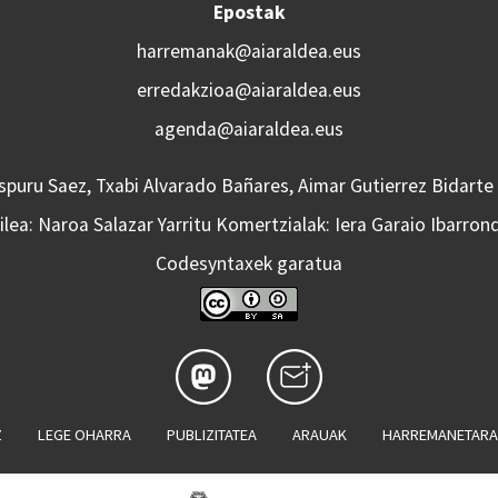
Epostak
harremanak@aiaraldea.eus
erredakzioa@aiaraldea.eus
agenda@aiaraldea.eus
Aspuru Saez, Txabi Alvarado Bañares, Aimar Gutierrez Bidarte
lea: Naroa Salazar Yarritu Komertzialak: Iera Garaio Ibarron
Codesyntaxek garatua
Z
LEGE OHARRA
PUBLIZITATEA
ARAUAK
HARREMANETAR