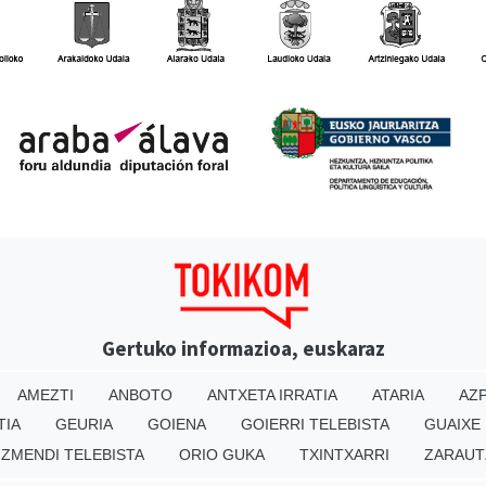
Gertuko informazioa, euskaraz
AMEZTI
ANBOTO
ANTXETA IRRATIA
ATARIA
AZP
TIA
GEURIA
GOIENA
GOIERRI TELEBISTA
GUAIXE
IZMENDI TELEBISTA
ORIO GUKA
TXINTXARRI
ZARAUT