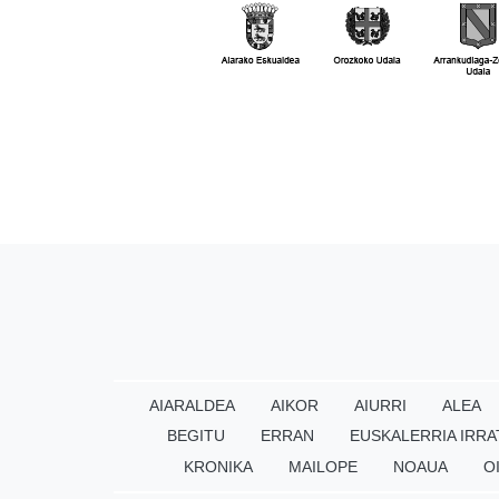
AIARALDEA
AIKOR
AIURRI
ALEA
BEGITU
ERRAN
EUSKALERRIA IRRA
KRONIKA
MAILOPE
NOAUA
O