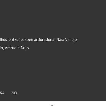
 Ikus-entzunezkoen arduraduna: Naia Vallejo
do, Amrudin Drljo
AKO
RSS