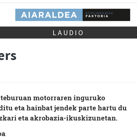
LAUDIO
ers
asteburuan motorraren inguruko
ditu eta hainbat jendek parte hartu du
azkari eta akrobazia-ikuskizunetan.
oa