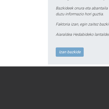
Bazkideek onura eta abantaila 
duzu informazio hori guztia.
Faktoria izan, egin zaitez bazki
Aiaraldea Hedabideko lantalde
Izan bazkide