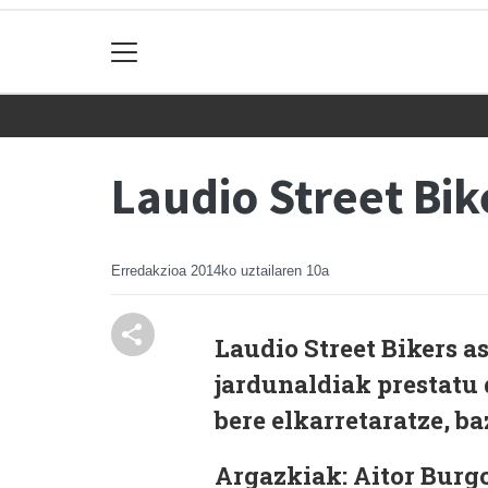
Laudio Street Bik
Erredakzioa
2014ko uztailaren 10a
Laudio Street Bikers 
jardunaldiak prestatu 
bere elkarretaratze, b
Argazkiak: Aitor Burg