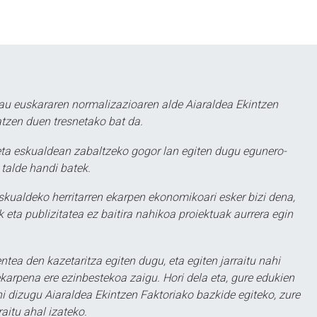
au euskararen normalizazioaren alde Aiaraldea Ekintzen
atzen duen tresnetako bat da.
ta eskualdean zabaltzeko gogor lan egiten dugu egunero-
 talde handi batek.
eskualdeko herritarren ekarpen ekonomikoari esker bizi dena,
 eta publizitatea ez baitira nahikoa proiektuak aurrera egin
ntea den kazetaritza egiten dugu, eta egiten jarraitu nahi
karpena ere ezinbestekoa zaigu. Hori dela eta, gure edukien
hi dizugu Aiaraldea Ekintzen Faktoriako bazkide egiteko, zure
aitu ahal izateko.