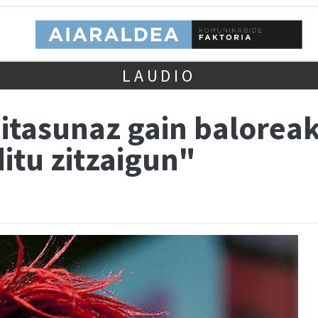
LAUDIO
itasunaz gain baloreak
itu zitzaigun"