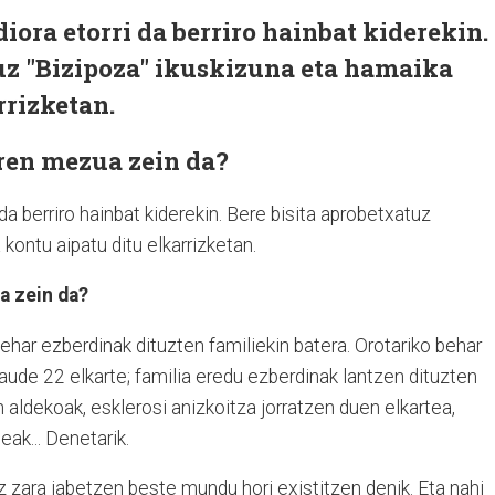
ora etorri da berriro hainbat kiderekin.
uz "Bizipoza" ikuskizuna eta hamaika
rrizketan.
ren mezua zein da?
a berriro hainbat kiderekin. Bere bisita aprobetxatuz
kontu aipatu ditu elkarrizketan.
a zein da?
ehar ezberdinak dituzten familiekin batera. Orotariko behar
aude 22 elkarte; familia eredu ezberdinak lantzen dituzten
en aldekoak, esklerosi anizkoitza jorratzen duen elkartea,
eak... Denetarik.
ez zara jabetzen beste mundu hori existitzen denik. Eta nahi