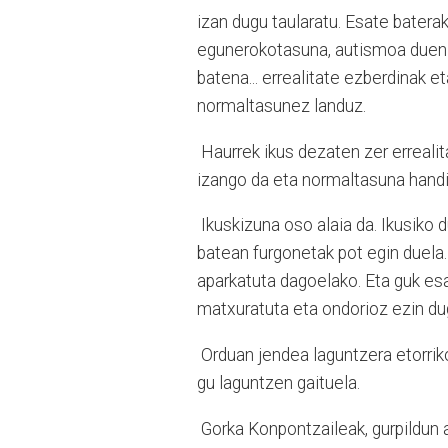
izan dugu taularatu. Esate batera
egunerokotasuna, autismoa duen b
batena... errealitate ezberdinak
normaltasunez landuz.
Haurrek ikus dezaten zer errealit
izango da eta normaltasuna handi
Ikuskizuna oso alaia da. Ikusiko 
batean furgonetak pot egin duela.
aparkatuta dagoelako. Eta guk esa
matxuratuta eta ondorioz ezin du
Orduan jendea laguntzera etorrik
gu laguntzen gaituela.
Gorka Konpontzaileak, gurpildun 