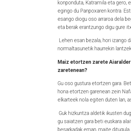
konponduta, Katramila eta gero, es
egingo du Panpoxaren kontra. Estr
esango diogu oso arraroa dela begi
eta berak erantzungo digu gure itx
Lehen esan bezala, hori izango d
normaltasunetik haurrekin lantz
Maiz etortzen zarete Aiaralder
zaretenean?
Gu oso gustura etortzen gara. Beti
hona etortzen garenean zein Nafar
elkarteek nola egiten duten lan, 
Guk hizkuntza aldetik ikusten dug
gu saiatzen gara beti euskara ala
besarkadak eman, maite ditugula 