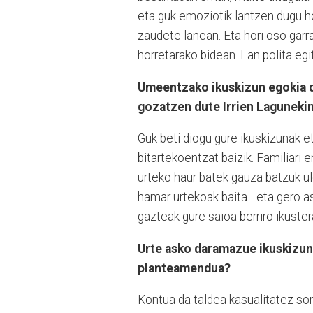
eta guk emoziotik lantzen dugu ho
zaudete lanean. Eta hori oso garra
horretarako bidean. Lan polita egit
Umeentzako ikuskizun egokia d
gozatzen dute Irrien Laguneki
Guk beti diogu gure ikuskizunak e
bitartekoentzat baizik. Familiari 
urteko haur batek gauza batzuk ul
hamar urtekoak baita... eta gero 
gazteak gure saioa berriro ikuster
Urte asko daramazue ikuskizun 
planteamendua?
Kontua da taldea kasualitatez sor