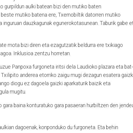
ko gurpildun aulki batean bizi den mutiko baten
este mutiko batena ere, Txernobiltik datorren mutiko
 eta inguruan dauzkagunak egunerokotasunean. Taburik gabe e
ate mota bizi diren eta ezagutzatik beldurra ere txikiago
agoa. Inklusioa zentzu horretan.
duzue Panpoxa furgoneta iritsi dela Laudioko plazara eta bat-
 Txilipito anderea etorriko zaigu mugi dezagun esatera gaizk
ngo diogu ez dagoela gaizki aparkaturik baizik eta
gula mugitu.
o gara baina konturatuko gara pasaeran hurbiltzen den jende
aulkian dagoenak, konponduko du furgoneta. Eta behin