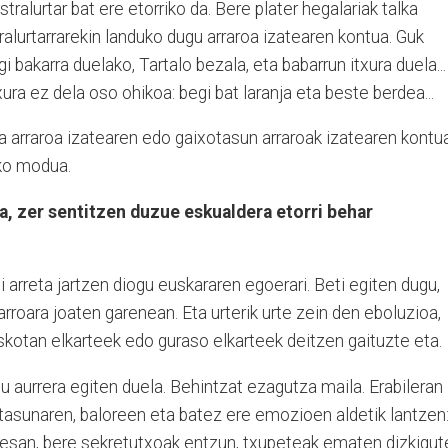
tralurtar bat ere etorriko da. Bere plater hegalariak talka
alurtarrarekin landuko dugu arraroa izatearen kontua. Guk
 bakarra duelako, Tartalo bezala, eta babarrun itxura duela...
ura ez dela oso ohikoa: begi bat laranja eta beste berdea...
a arraroa izatearen edo gaixotasun arraroak izatearen kontu
eko modua.
a, zer sentitzen duzue eskualdera etorri behar
 arreta jartzen diogu euskararen egoerari. Beti egiten dugu,
roara joaten garenean. Eta urterik urte zein den eboluzioa,
askotan elkarteek edo guraso elkarteek deitzen gaituzte eta.
u aurrera egiten duela. Behintzat ezagutza maila. Erabileran
itasunaren, baloreen eta batez ere emozioen aldetik lantzen
esan, bere sekretutxoak entzun, txupeteak ematen dizkigute.