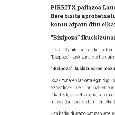
PIRRITX pailazoa Laudi
Bere bisita aprobetxat
kontu aipatu ditu elka
“
Bizipoza” ikuskizuna
PIRRITX pailazoa Laudiora etorri d
"Bizipoza" ikuskizuna eta hamaika 
“
Bizipoza” ikuskizunaren mezu
Ikuskizunaren lanketa egin dugu b
ezberdinak: Irrien Lagunak-en bad
elkarteak, ijito elkarteak, naturar
minbizidun haurren familien elkart
Eta badirudi arazo bat izan arte 