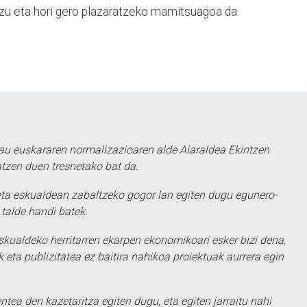
uzu eta hori gero plazaratzeko mamitsuagoa da.
au euskararen normalizazioaren alde Aiaraldea Ekintzen
atzen duen tresnetako bat da.
ta eskualdean zabaltzeko gogor lan egiten dugu egunero-
 talde handi batek.
eskualdeko herritarren ekarpen ekonomikoari esker bizi dena,
 eta publizitatea ez baitira nahikoa proiektuak aurrera egin
ntea den kazetaritza egiten dugu, eta egiten jarraitu nahi