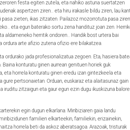
zeroren festa egiten zutela, eta nahiko astuna suertatzen
denak aspertzen ziren... eta hiru irakasle bildu ziren, lau kan
 pasa zieten, ikas zitzaten. Pailazoz mozorrotuta pasa zire
zeko... eta egun baterako sortu zena handituz joan zen. Herri
eta aldameneko herritik ondoren... Handik bost urtera bai
a ordura arte afizio zutena ofizio ere bilakatzea.
ta ordurako jada profesionalizatua zegoen. Eta, hasiera bat
. Baina konturatu ginen aurrean genituen horiek guk
, eta horrela konturatu ginen eredu izan gintezkeela eta
a gure pertsonaietan. Orduan, euskaraz eta alaitasunaz gain
 iruditu zitzaigun eta gaur egun ezin dugu ikuskizuna balore
arterekin egin dugun elkarlana. Minbiziaren gaia landu
nbizidunen familien elkarteekin, familiekin, erizainekin,
maitza horrela beti da askoz aberatsagoa. Arazoak, tristurak