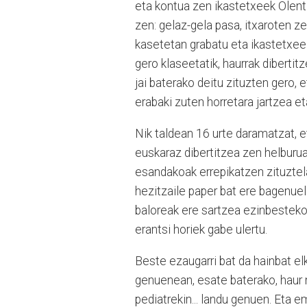
eta kontua zen ikastetxeek Olent
zen: gelaz-gela pasa, itxaroten zeu
kasetetan grabatu eta ikastetxeei
gero klaseetatik, haurrak dibertit
jai baterako deitu zituzten gero, 
erabaki zuten horretara jartzea et
Nik taldean 16 urte daramatzat, e
euskaraz dibertitzea zen helburua
esandakoak errepikatzen zituztela
hezitzaile paper bat ere bagenuel
baloreak ere sartzea ezinbestekoa
erantsi horiek gabe ulertu.
Beste ezaugarri bat da hainbat elk
genuenean, esate baterako, haur mi
pediatrekin... landu genuen. Eta e