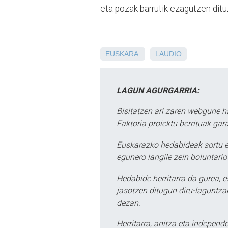
eta pozak barrutik ezagutzen dit
EUSKARA
LAUDIO
LAGUN AGURGARRIA:
Bisitatzen ari zaren webgune h
Faktoria proiektu berrituak gar
Euskarazko hedabideak sortu e
egunero langile zein boluntario
Hedabide herritarra da gurea, 
jasotzen ditugun diru-laguntzak
dezan.
Herritarra, anitza eta independe