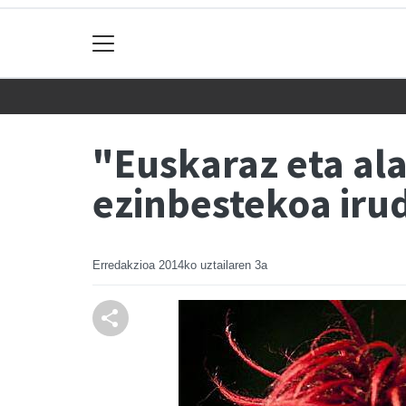
"Euskaraz eta ala
ezinbestekoa irud
Erredakzioa
2014ko uztailaren 3a