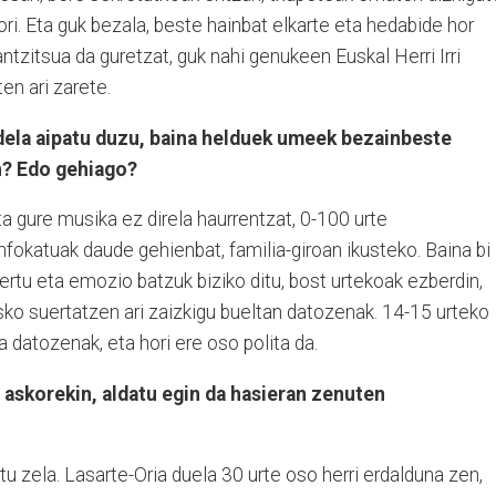
ri. Eta guk bezala, beste hainbat elkarte eta hedabide hor
ntzitsua da guretzat, guk nahi genukeen Euskal Herri Irri
en ari zarete.
ela aipatu duzu, baina helduek umeek bezainbeste
n? Edo gehiago?
ta gure musika ez direla haurrentzat, 0-100 urte
enfokatuak daude gehienbat, familia-giroan ikusteko. Baina bi
ertu eta emozio batzuk biziko ditu, bost urtekoak ezberdin,
asko suertatzen ari zaizkigu bueltan datozenak. 14-15 urteko
a datozenak, eta hori ere oso polita da.
askorekin, aldatu egin da hasieran zenuten
tu zela. Lasarte-Oria duela 30 urte oso herri erdalduna zen,