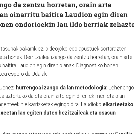
ango da zentzu horretan, orain arte
 oinarritu baitira Laudion egin diren
nen ondorioekin lan ildo berriak zehazt
asunak bakarrik ez, bideojoko edo apustuek sortarazten
keta honek. Berritzailea izango da zentzu horretan, orain arte
baitira Laudion egin diren planak. Diagnostiko honen
ztea espero du Udalak.
duenez,
hurrengoa izango da lan metodologia
: Lehenengo
a aztertuko da eta orain arte egin diren ekimen eta plan
agenteekin elkarrizketak egingo dira: Laudioko
elkarteetako
etxeetan lan egiten duten hezitzaileak eta osasun