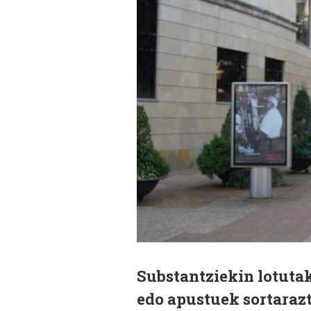
Substantziekin lotuta
edo apustuek sortarazt