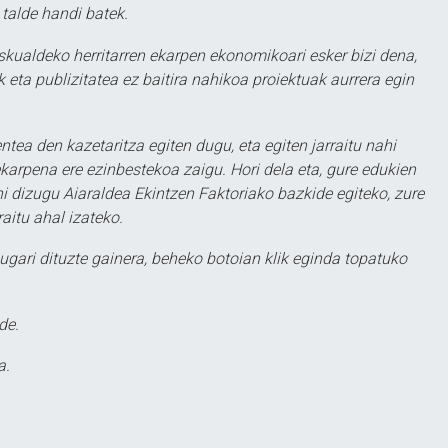
 talde handi batek.
eskualdeko herritarren ekarpen ekonomikoari esker bizi dena,
 eta publizitatea ez baitira nahikoa proiektuak aurrera egin
ntea den kazetaritza egiten dugu, eta egiten jarraitu nahi
karpena ere ezinbestekoa zaigu. Hori dela eta, gure edukien
hi dizugu Aiaraldea Ekintzen Faktoriako bazkide egiteko, zure
aitu ahal izateko.
ugari dituzte gainera, beheko botoian klik eginda topatuko
de.
a.