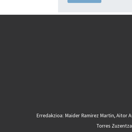
Erredakzioa: Maider Ramirez Martin, Aitor 
Torres Zuzentzai