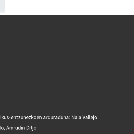
 Ikus-entzunezkoen arduraduna: Naia Vallejo
do, Amrudin Drljo