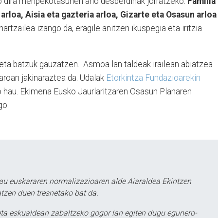
ko dira menpekotasunen arlo desberdinak jorratzeko:
Familia
arloa, Aisia eta gazteria arloa, Gizarte eta Osasun arloa
hartzailea izango da, eragile anitzen ikuspegia eta iritzia
keta batzuk gauzatzen. Asmoa lan taldeak irailean abiatzea
aroan jakinaraztea da. Udalak
Etorkintza Fundazioarekin
o hau. Ekimena Eusko Jaurlaritzaren Osasun Planaren
go.
au euskararen normalizazioaren alde Aiaraldea Ekintzen
atzen duen tresnetako bat da.
ta eskualdean zabaltzeko gogor lan egiten dugu egunero-