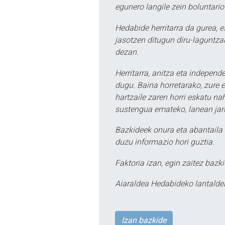
egunero langile zein boluntario
Hedabide herritarra da gurea, 
jasotzen ditugun diru-laguntzak
dezan.
Herritarra, anitza eta independe
dugu. Baina horretarako, zure e
hartzaile zaren horri eskatu na
sustengua emateko, lanean jarr
Bazkideek onura eta abantaila 
duzu informazio hori guztia.
Faktoria izan, egin zaitez bazki
Aiaraldea Hedabideko lantalde
Izan bazkide