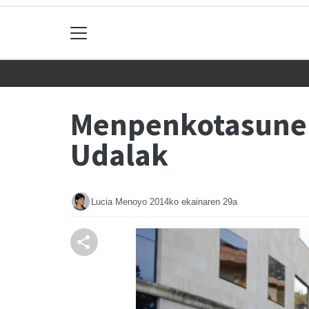
Menpenkotasunen
Udalak
Lucia Menoyo
2014ko ekainaren 29a