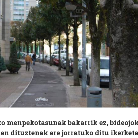
ko menpekotasunak bakarrik ez, bideojo
en dituztenak ere jorratuko ditu ikerket