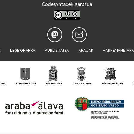
Codesyntaxek garatua
Z
LEGE OHARRA
PUBLIZITATEA
ARAUAK
HARREMANETAR