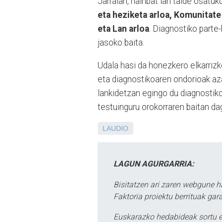
Jarraian, hainbat lan talde osatu
eta heziketa arloa, Komunitate 
eta Lan arloa
. Diagnostiko parte-
jasoko baita.
Udala hasi da honezkero elkarriz
eta diagnostikoaren ondorioak az
lankidetzan egingo du diagnostik
testuinguru orokorraren baitan da
LAUDIO
LAGUN AGURGARRIA:
Bisitatzen ari zaren webgune h
Faktoria proiektu berrituak gar
Euskarazko hedabideak sortu e