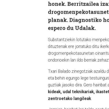
honek. Berritzailea iz
drogomenpekotasunetan
planak. Diagnostiko ho
espero du Udalak.
Substantziekin lotutako menpekot
dituztenak ere jorratuko ditu iker
drogomenpekotasunetan oinarritu 
ondorioekin lan ildo berriak zeha
Txari Balado zinegotziak azaldu 
eta behin egungo lege testuinguru
guztiak jasoko dira. Gero hainbat 
kideak, udal teknikariak, ikast
zentroetako langileak
.