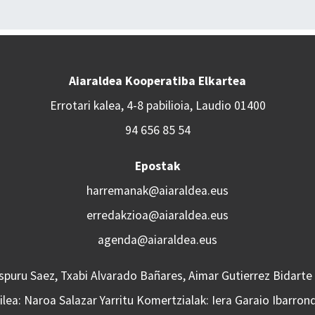
Aiaraldea Kooperatiba Elkartea
Errotari kalea, 4-8 pabilioia, Laudio 01400
94 656 85 54
Epostak
harremanak@aiaraldea.eus
erredakzioa@aiaraldea.eus
agenda@aiaraldea.eus
Aspuru Saez, Txabi Alvarado Bañares, Aimar Gutierrez Bidarte
lea: Naroa Salazar Yarritu Komertzialak: Iera Garaio Ibarron