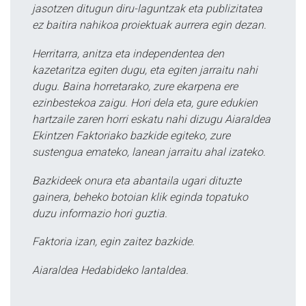
jasotzen ditugun diru-laguntzak eta publizitatea
ez baitira nahikoa proiektuak aurrera egin dezan.
Herritarra, anitza eta independentea den
kazetaritza egiten dugu, eta egiten jarraitu nahi
dugu. Baina horretarako, zure ekarpena ere
ezinbestekoa zaigu. Hori dela eta, gure edukien
hartzaile zaren horri eskatu nahi dizugu Aiaraldea
Ekintzen Faktoriako bazkide egiteko, zure
sustengua emateko, lanean jarraitu ahal izateko.
Bazkideek onura eta abantaila ugari dituzte
gainera, beheko botoian klik eginda topatuko
duzu informazio hori guztia.
Faktoria izan, egin zaitez bazkide.
Aiaraldea Hedabideko lantaldea.