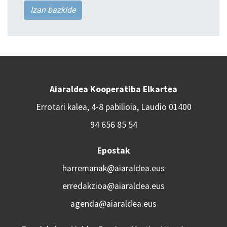
Izan bazkide
Aiaraldea Kooperatiba Elkartea
Errotari kalea, 4-8 pabilioia, Laudio 01400
94 656 85 54
Epostak
harremanak@aiaraldea.eus
erredakzioa@aiaraldea.eus
agenda@aiaraldea.eus