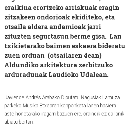
eraikina erortzeko arriskuak eragin
zitzakeen ondorioak ekiditeko, eta
otsaila aldera andamioak jarri
zituzten segurtasun berme gisa. Lan
txikietarako baimen eskaera bideratu
zuen orduan (otsailaren 4ean)
Aldundiko arkitektura zerbitzuko
arduradunak Laudioko Udalean.
Javier de Andrés Arabako Diputatu Nagusiak Lamuza
parkeko Musika Etxearen konponketa lanen hasiera
aste honetarako iragarri bazuen ere, oraindik ez da lanik
abiatu bertan.