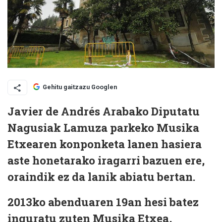
Gehitu gaitzazu Googlen
Javier de Andrés Arabako Diputatu
Nagusiak Lamuza parkeko Musika
Etxearen konponketa lanen hasiera
aste honetarako iragarri bazuen ere,
oraindik ez da lanik abiatu bertan.
2013ko abenduaren 19an hesi batez
inguratu zuten Musika Etxea,