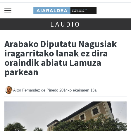
LAUDIO
Arabako Diputatu Nagusiak
iragarritako lanak ez dira
oraindik abiatu Lamuza
parkean
Aitor Fernandez de Pinedo
2014ko ekainaren 13a