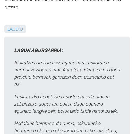
ditzan.
LAUDIO
LAGUN AGURGARRIA:
Bisitatzen ari zaren webgune hau euskararen
normalizazioaren alde Aiaraldea Ekintzen Faktoria
proiektu berrituak garatzen duen tresnetako bat
da.
Euskarazko hedabideak sortu eta eskualdean
zabaltzeko gogor lan egiten dugu egunero-
egunero langile zein boluntario talde handi batek.
Hedabide herritarra da gurea, eskualdeko
herritarren ekarpen ekonomikoari esker bizi dena,