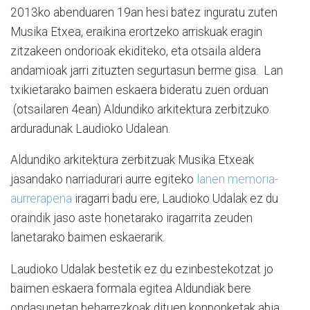
2013ko abenduaren 19an hesi batez inguratu zuten
Musika Etxea, eraikina erortzeko arriskuak eragin
zitzakeen ondorioak ekiditeko, eta otsaila aldera
andamioak jarri zituzten segurtasun berme gisa. Lan
txikietarako baimen eskaera bideratu zuen orduan
(otsailaren 4ean) Aldundiko arkitektura zerbitzuko
arduradunak Laudioko Udalean.
Aldundiko arkitektura zerbitzuak Musika Etxeak
jasandako narriadurari aurre egiteko
lanen memoria-
aurrerapena
iragarri badu ere, Laudioko Udalak ez du
oraindik jaso aste honetarako iragarrita zeuden
lanetarako baimen eskaerarik.
Laudioko Udalak bestetik ez du ezinbestekotzat jo
baimen eskaera formala egitea Aldundiak bere
ondasunetan beharrezkoak dituen konponketak abia