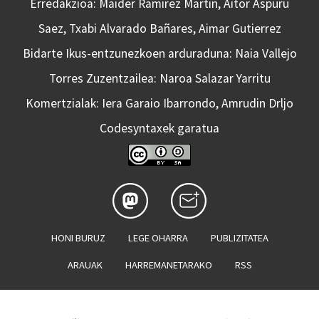
Erredakzioa: Maider Ramirez Martin, Aitor Aspuru
Saez, Txabi Alvarado Bañares, Aimar Gutierrez
Bidarte Ikus-entzunezkoen arduraduna: Naia Vallejo
Torres Zuzentzailea: Naroa Salazar Yarritu
Komertzialak: Iera Garaio Ibarrondo, Amrudin Drljo
Codesyntaxek garatua
HONI BURUZ
LEGE OHARRA
PUBLIZITATEA
ARAUAK
HARREMANETARAKO
RSS