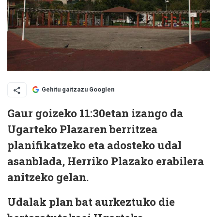
Gehitu gaitzazu Googlen
Gaur goizeko 11:30etan izango da
Ugarteko Plazaren berritzea
planifikatzeko eta adosteko udal
asanblada, Herriko Plazako erabilera
anitzeko gelan.
Udalak plan bat aurkeztuko die