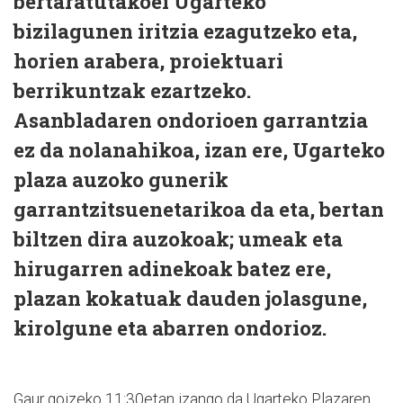
bertaratutakoei Ugarteko
bizilagunen iritzia ezagutzeko eta,
horien arabera, proiektuari
berrikuntzak ezartzeko.
Asanbladaren ondorioen garrantzia
ez da nolanahikoa, izan ere, Ugarteko
plaza auzoko gunerik
garrantzitsuenetarikoa da eta, bertan
biltzen dira auzokoak; umeak eta
hirugarren adinekoak batez ere,
plazan kokatuak dauden jolasgune,
kirolgune eta abarren ondorioz.
Gaur goizeko 11:30etan izango da Ugarteko Plazaren