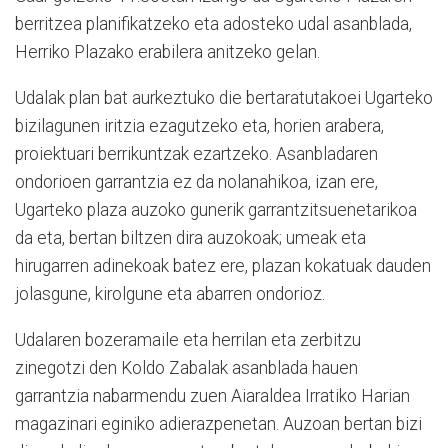
berritzea planifikatzeko eta adosteko udal asanblada,
Herriko Plazako erabilera anitzeko gelan.
Udalak plan bat aurkeztuko die bertaratutakoei Ugarteko
bizilagunen iritzia ezagutzeko eta, horien arabera,
proiektuari berrikuntzak ezartzeko. Asanbladaren
ondorioen garrantzia ez da nolanahikoa, izan ere,
Ugarteko plaza auzoko gunerik garrantzitsuenetarikoa
da eta, bertan biltzen dira auzokoak; umeak eta
hirugarren adinekoak batez ere, plazan kokatuak dauden
jolasgune, kirolgune eta abarren ondorioz.
Udalaren bozeramaile eta herrilan eta zerbitzu
zinegotzi den Koldo Zabalak asanblada hauen
garrantzia nabarmendu zuen Aiaraldea Irratiko Harian
magazinari eginiko adierazpenetan. Auzoan bertan bizi