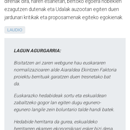
direnak dira, haren esanetan, bertoko egoera hobekien
ezagutzen dutenak eta Udalak auzootan egiten duen
jardunari kritikak eta proposamenak egiteko egokienak.
LAUDIO
LAGUN AGURGARRIA:
Bisitatzen ari zaren webgune hau euskararen
normalizazioaren alde Aiaraldea Ekintzen Faktoria
proiektu berrituak garatzen duen tresnetako bat
da.
Euskarazko hedabideak sortu eta eskualdean
zabaltzeko gogor lan egiten dugu egunero-
egunero langile zein boluntario talde handi batek.
Hedabide herritarra da gurea, eskualdeko
herritarren ekarpen ekonomikoari esker bizi dena,