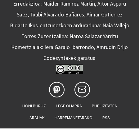
Erredakzioa: Maider Ramirez Martin, Aitor Aspuru
Saez, Txabi Alvarado Bañares, Aimar Gutierrez
Bidarte Ikus-entzunezkoen arduraduna: Naia Vallejo
Torres Zuzentzailea: Naroa Salazar Yarritu
Komertzialak: Iera Garaio Ibarrondo, Amrudin Drljo
Codesyntaxek garatua
HONI BURUZ
LEGE OHARRA
PUBLIZITATEA
ARAUAK
HARREMANETARAKO
RSS