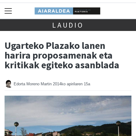
LAUDIO
Ugarteko Plazako lanen
harira proposamenak eta
kritikak egiteko asanblada
Edorta Moreno Martin
2014ko apirilaren 15a