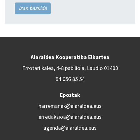
Izan bazkide
Aiaraldea Kooperatiba Elkartea
Errotari kalea, 4-8 pabilioia, Laudio 01400
94 656 85 54
Epostak
harremanak@aiaraldea.eus
erredakzioa@aiaraldea.eus
agenda@aiaraldea.eus