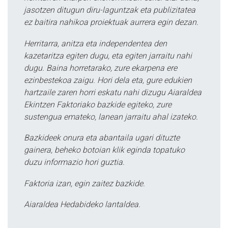
jasotzen ditugun diru-laguntzak eta publizitatea
ez baitira nahikoa proiektuak aurrera egin dezan.
Herritarra, anitza eta independentea den
kazetaritza egiten dugu, eta egiten jarraitu nahi
dugu. Baina horretarako, zure ekarpena ere
ezinbestekoa zaigu. Hori dela eta, gure edukien
hartzaile zaren horri eskatu nahi dizugu Aiaraldea
Ekintzen Faktoriako bazkide egiteko, zure
sustengua emateko, lanean jarraitu ahal izateko.
Bazkideek onura eta abantaila ugari dituzte
gainera, beheko botoian klik eginda topatuko
duzu informazio hori guztia.
Faktoria izan, egin zaitez bazkide.
Aiaraldea Hedabideko lantaldea.