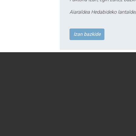
Aiaraldea Hedabideko lantalde
Izan bazkide