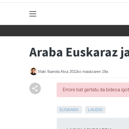
Araba Euskaraz j
Iñaki Ibarrola Atxa
2011ko maiatzaren 19a
Errore bat gertatu da bideoa igo
EUSKARA
LAUDIO