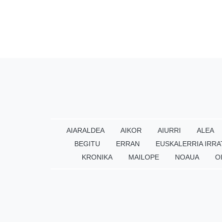
AIARALDEA
AIKOR
AIURRI
ALEA
BEGITU
ERRAN
EUSKALERRIA IRRA
KRONIKA
MAILOPE
NOAUA
O