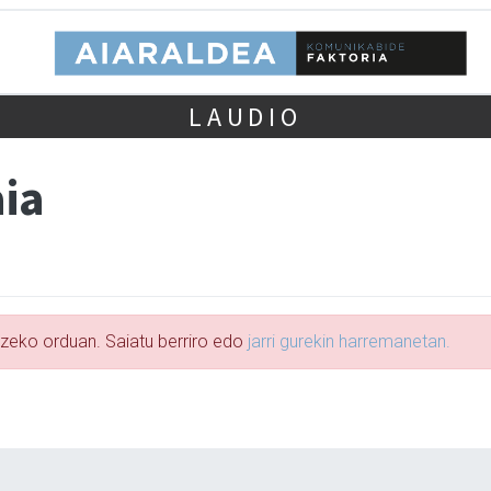
LAUDIO
aia
tzeko orduan. Saiatu berriro edo
jarri gurekin harremanetan.