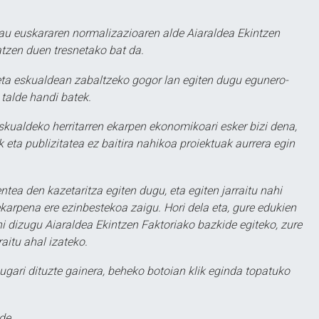
au euskararen normalizazioaren alde Aiaraldea Ekintzen
atzen duen tresnetako bat da.
ta eskualdean zabaltzeko gogor lan egiten dugu egunero-
 talde handi batek.
eskualdeko herritarren ekarpen ekonomikoari esker bizi dena,
 eta publizitatea ez baitira nahikoa proiektuak aurrera egin
ntea den kazetaritza egiten dugu, eta egiten jarraitu nahi
karpena ere ezinbestekoa zaigu. Hori dela eta, gure edukien
hi dizugu Aiaraldea Ekintzen Faktoriako bazkide egiteko, zure
aitu ahal izateko.
ugari dituzte gainera, beheko botoian klik eginda topatuko
de.