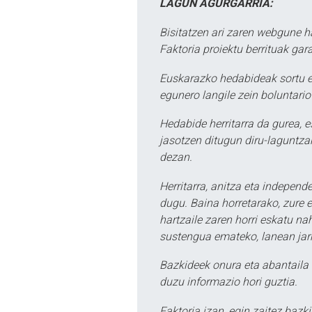
LAGUN AGURGARRIA:
Bisitatzen ari zaren webgune h
Faktoria proiektu berrituak gar
Euskarazko hedabideak sortu e
egunero langile zein boluntario
Hedabide herritarra da gurea, 
jasotzen ditugun diru-laguntzak
dezan.
Herritarra, anitza eta independe
dugu. Baina horretarako, zure e
hartzaile zaren horri eskatu na
sustengua emateko, lanean jarr
Bazkideek onura eta abantaila 
duzu informazio hori guztia.
Faktoria izan, egin zaitez bazki