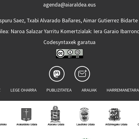
agenda@aiaraldea.eus
Aspuru Saez, Txabi Alvarado Bañares, Aimar Gutierrez Bidarte
lea: Naroa Salazar Yarritu Komertzialak: Iera Garaio Ibarron
Codesyntaxek garatua
Z
LEGE OHARRA
PUBLIZITATEA
ARAUAK
HARREMANETAR