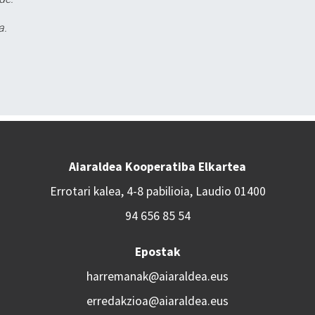
a.
Aiaraldea Kooperatiba Elkartea
Errotari kalea, 4-8 pabilioia, Laudio 01400
94 656 85 54
Epostak
harremanak@aiaraldea.eus
erredakzioa@aiaraldea.eus