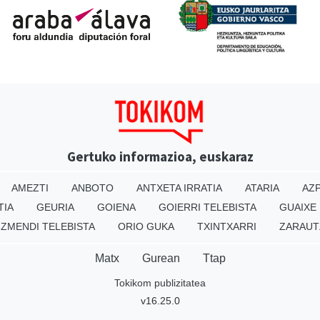
Gertuko informazioa, euskaraz
AMEZTI
ANBOTO
ANTXETA IRRATIA
ATARIA
AZP
TIA
GEURIA
GOIENA
GOIERRI TELEBISTA
GUAIXE
IZMENDI TELEBISTA
ORIO GUKA
TXINTXARRI
ZARAUT
Matx
Gurean
Ttap
Tokikom publizitatea
v16.25.0