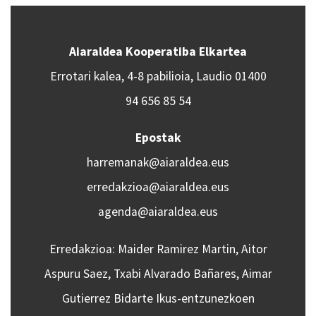
Aiaraldea Kooperatiba Elkartea
Errotari kalea, 4-8 pabilioia, Laudio 01400
94 656 85 54
Epostak
harremanak@aiaraldea.eus
erredakzioa@aiaraldea.eus
agenda@aiaraldea.eus
Erredakzioa: Maider Ramirez Martin, Aitor
Aspuru Saez, Txabi Alvarado Bañares, Aimar
Gutierrez Bidarte Ikus-entzunezkoen