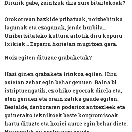
Dirurik gabe, zeintzuk dira zure bitartekoak?
Orokorrean bazkide pribatuak, noizbehinka
lagunak eta ezagunak, jende hurbila...
Unibertsitateko kultura arlotik diru kopuru
txikiak... Esparru horietan mugitzen gara.
Noiz egiten dituzue grabaketak?
Hasi ginen grabaketa trinkoa egiten. Hiru
astetan zehar egin behar genuen. Baina bi
istriptuengatik, ez ohiko egoerak direla eta,
eten genuen eta orain zatika gaude egiten.
Bestalde, denboraren poderioz antzezleek eta
gainerako teknikoek beste konpromisoak
hartu dituzte eta horiei aurre egin behar diete.
Horregatik gu postre gisa gaude.