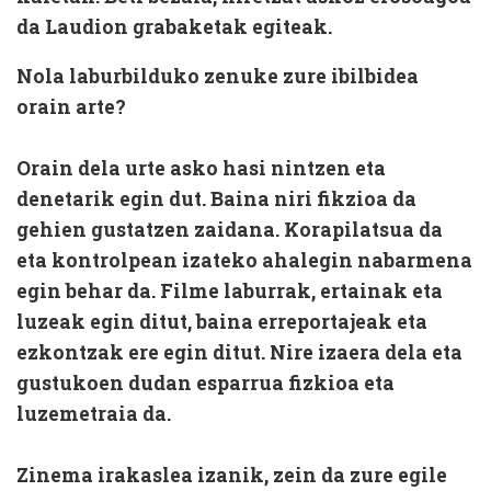
da Laudion grabaketak egiteak.
Nola laburbilduko zenuke zure ibilbidea
orain arte?
Orain dela urte asko hasi nintzen eta
denetarik egin dut. Baina niri fikzioa da
gehien gustatzen zaidana. Korapilatsua da
eta kontrolpean izateko ahalegin nabarmena
egin behar da. Filme laburrak, ertainak eta
luzeak egin ditut, baina erreportajeak eta
ezkontzak ere egin ditut. Nire izaera dela eta
gustukoen dudan esparrua fizkioa eta
luzemetraia da.
Zinema irakaslea izanik, zein da zure egile