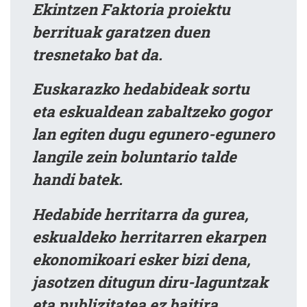
Ekintzen Faktoria proiektu
berrituak garatzen duen
tresnetako bat da.
Euskarazko hedabideak sortu
eta eskualdean zabaltzeko gogor
lan egiten dugu egunero-egunero
langile zein boluntario talde
handi batek.
Hedabide herritarra da gurea,
eskualdeko herritarren ekarpen
ekonomikoari esker bizi dena,
jasotzen ditugun diru-laguntzak
eta publizitatea ez baitira