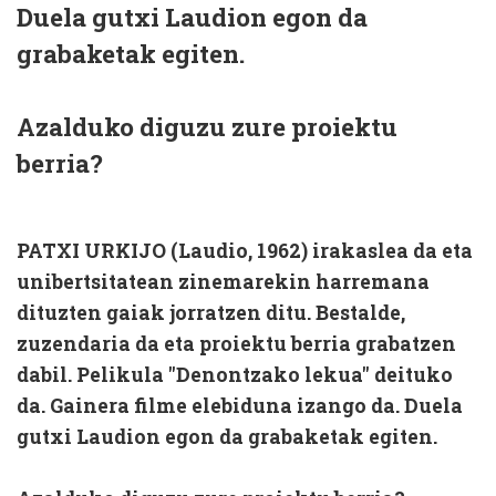
Duela gutxi Laudion egon da
grabaketak egiten.
Azalduko diguzu zure proiektu
berria?
PATXI URKIJO (Laudio, 1962) irakaslea da eta
unibertsitatean zinemarekin harremana
dituzten gaiak jorratzen ditu. Bestalde,
zuzendaria da eta proiektu berria grabatzen
dabil. Pelikula "Denontzako lekua" deituko
da. Gainera filme elebiduna izango da. Duela
gutxi Laudion egon da grabaketak egiten.