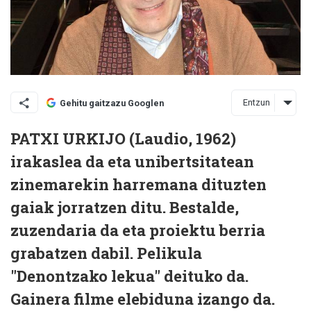
Entzun
Gehitu gaitzazu Googlen
PATXI URKIJO (Laudio, 1962)
irakaslea da eta unibertsitatean
zinemarekin harremana dituzten
gaiak jorratzen ditu. Bestalde,
zuzendaria da eta proiektu berria
grabatzen dabil. Pelikula
"Denontzako lekua" deituko da.
Gainera filme elebiduna izango da.