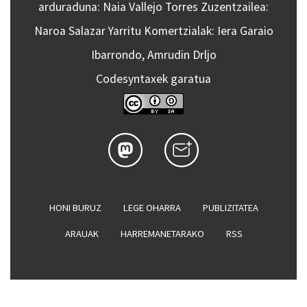
arduraduna: Naia Vallejo Torres Zuzentzailea:
Naroa Salazar Yarritu Komertzialak: Iera Garaio
Ibarrondo, Amrudin Drljo
Codesyntaxek garatua
HONI BURUZ
LEGE OHARRA
PUBLIZITATEA
ARAUAK
HARREMANETARAKO
RSS