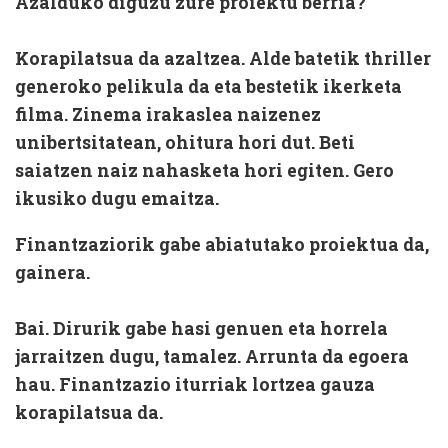
Azalduko diguzu zure proiektu berria?
Korapilatsua da azaltzea. Alde batetik thriller
generoko pelikula da eta bestetik ikerketa
filma. Zinema irakaslea naizenez
unibertsitatean, ohitura hori dut. Beti
saiatzen naiz nahasketa hori egiten. Gero
ikusiko dugu emaitza.
Finantzaziorik gabe abiatutako proiektua da,
gainera.
Bai. Dirurik gabe hasi genuen eta horrela
jarraitzen dugu, tamalez. Arrunta da egoera
hau. Finantzazio iturriak lortzea gauza
korapilatsua da.