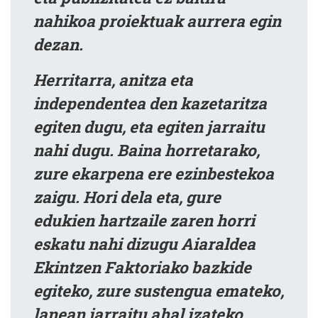
nahikoa proiektuak aurrera egin
dezan.
Herritarra, anitza eta
independentea den kazetaritza
egiten dugu, eta egiten jarraitu
nahi dugu. Baina horretarako,
zure ekarpena ere ezinbestekoa
zaigu. Hori dela eta, gure
edukien hartzaile zaren horri
eskatu nahi dizugu Aiaraldea
Ekintzen Faktoriako bazkide
egiteko, zure sustengua emateko,
lanean jarraitu ahal izateko.