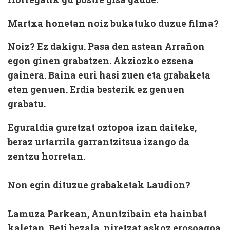
Martxa honetan noiz bukatuko duzue filma?
Noiz? Ez dakigu. Pasa den astean Arrañon
egon ginen grabatzen. Akziozko ezsena
gainera. Baina euri hasi zuen eta grabaketa
eten genuen. Erdia besterik ez genuen
grabatu.
Eguraldia guretzat oztopoa izan daiteke,
beraz urtarrila garrantzitsua izango da
zentzu horretan.
Non egin dituzue grabaketak Laudion?
Lamuza Parkean, Anuntzibain eta hainbat
kaletan. Beti bezala, niretzat askoz erosoagoa