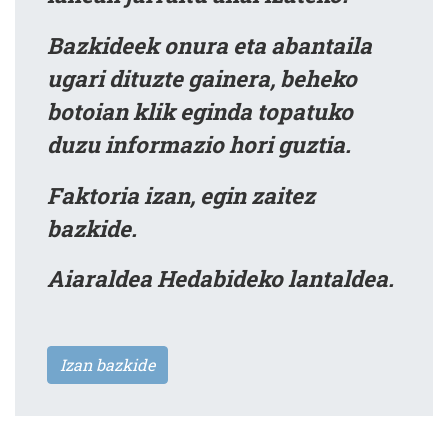
Bazkideek onura eta abantaila
ugari dituzte gainera, beheko
botoian klik eginda topatuko
duzu informazio hori guztia.
Faktoria izan, egin zaitez
bazkide.
Aiaraldea Hedabideko lantaldea.
Izan bazkide