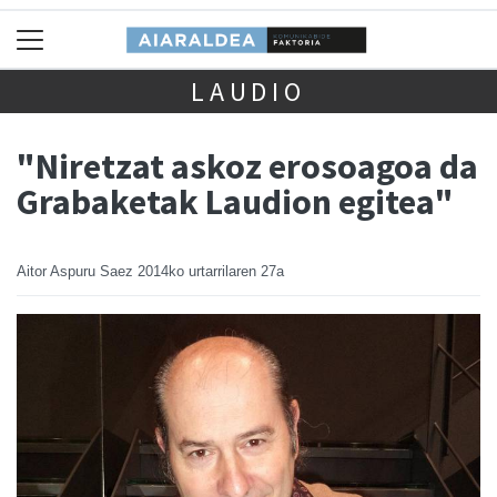
LAUDIO
"Niretzat askoz erosoagoa da
Grabaketak Laudion egitea"
Aitor Aspuru Saez
2014ko urtarrilaren 27a