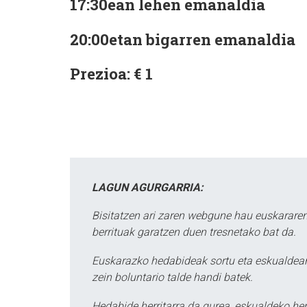
17:30ean lehen emanaldia
20:00etan bigarren emanaldia
Prezioa: € 1
LAGUN AGURGARRIA:
Bisitatzen ari zaren webgune hau euskararen
berrituak garatzen duen tresnetako bat da.
Euskarazko hedabideak sortu eta eskualdean
zein boluntario talde handi batek.
Hedabide herritarra da gurea, eskualdeko her