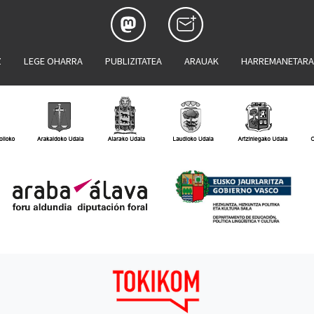
Z
LEGE OHARRA
PUBLIZITATEA
ARAUAK
HARREMANETAR