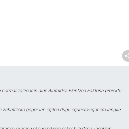
 normalizazioaren alde Aiaraldea Ekintzen Faktoria proiektu
 zabaltzeko gogor lan egiten dugu egunero-egunero langile
ritarren ekarpen ekonomikoari esker bizi dena, jasotzen