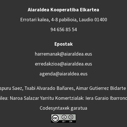
Aiaraldea Kooperatiba Elkartea
Errotari kalea, 4-8 pabilioia, Laudio 01400
94 656 85 54
Epostak
harremanak@aiaraldea.eus
erredakzioa@aiaraldea.eus
agenda@aiaraldea.eus
Aspuru Saez, Txabi Alvarado Bañares, Aimar Gutierrez Bidarte
lea: Naroa Salazar Yarritu Komertzialak: Iera Garaio Ibarron
Codesyntaxek garatua