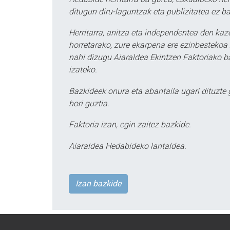
ditugun diru-laguntzak eta publizitatea ez ba
Herritarra, anitza eta independentea den kaze
horretarako, zure ekarpena ere ezinbestekoa z
nahi dizugu Aiaraldea Ekintzen Faktoriako ba
izateko.
Bazkideek onura eta abantaila ugari dituzte
hori guztia.
Faktoria izan, egin zaitez bazkide.
Aiaraldea Hedabideko lantaldea.
Izan bazkide