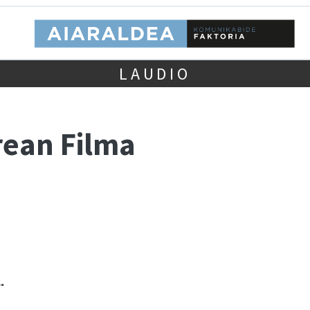
LAUDIO
rean Filma
.