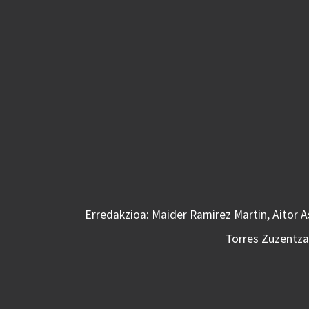
Erredakzioa: Maider Ramirez Martin, Aitor 
Torres Zuzentzai