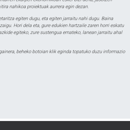
itira nahikoa proiektuak aurrera egin dezan.
taritza egiten dugu, eta egiten jarraitu nahi dugu. Baina
aigu. Hori dela eta, gure edukien hartzaile zaren horri eskatu
zkide egiteko, zure sustengua emateko, lanean jarraitu ahal
 gainera, beheko botoian klik eginda topatuko duzu informazio