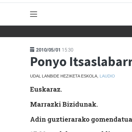
2010/05/01
15:30
Ponyo Itsaslabar
UDAL LANBIDE HEZIKETA ESKOLA,
LAUDIO
Euskaraz.
Marrazki Bizidunak.
Adin guztierarako gomendatua