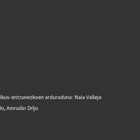
 Ikus-entzunezkoen arduraduna: Naia Vallejo
do, Amrudin Drljo