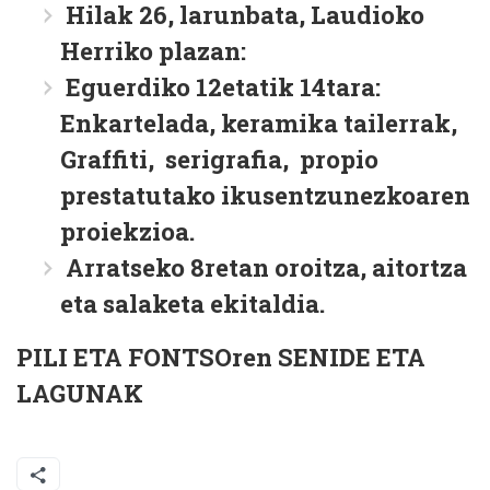
Hilak 26, larunbata, Laudioko
Herriko plazan:
Eguerdiko 12etatik 14tara:
Enkartelada, keramika tailerrak,
Graffiti, serigrafia, propio
prestatutako ikusentzunezkoaren
proiekzioa.
Arratseko 8retan oroitza, aitortza
eta salaketa ekitaldia.
PILI ETA FONTSOren SENIDE ETA
LAGUNAK