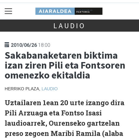
LAUDIO
2010/06/26
18:00
Sakabanaketaren biktima
izan ziren Pili eta Fontsoren
omenezko ekitaldia
HERRIKO PLAZA,
LAUDIO
Uztailaren 1ean 20 urte izango dira
Pili Arzuaga eta Fontso Isasi
laudioarrek, Ourenseko gartzelan
preso zegoen Maribi Ramila (alaba