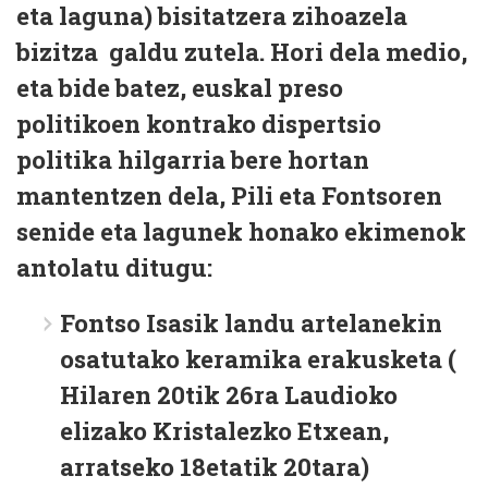
eta laguna) bisitatzera zihoazela
bizitza galdu zutela. Hori dela medio,
eta bide batez, euskal preso
politikoen kontrako dispertsio
politika hilgarria bere hortan
mantentzen dela, Pili eta Fontsoren
senide eta lagunek honako ekimenok
antolatu ditugu:
Fontso Isasik landu artelanekin
osatutako keramika erakusketa (
Hilaren 20tik 26ra Laudioko
elizako Kristalezko Etxean,
arratseko 18etatik 20tara)