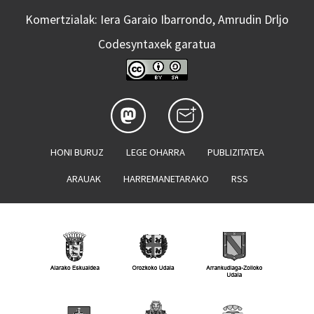
Komertzialak: Iera Garaio Ibarrondo, Amrudin Drljo
Codesyntaxek garatua
HONI BURUZ
LEGE OHARRA
PUBLIZITATEA
ARAUAK
HARREMANETARAKO
RSS