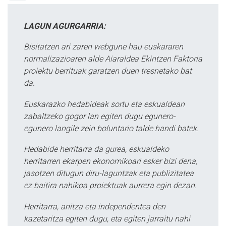
LAGUN AGURGARRIA:
Bisitatzen ari zaren webgune hau euskararen
normalizazioaren alde Aiaraldea Ekintzen Faktoria
proiektu berrituak garatzen duen tresnetako bat
da.
Euskarazko hedabideak sortu eta eskualdean
zabaltzeko gogor lan egiten dugu egunero-
egunero langile zein boluntario talde handi batek.
Hedabide herritarra da gurea, eskualdeko
herritarren ekarpen ekonomikoari esker bizi dena,
jasotzen ditugun diru-laguntzak eta publizitatea
ez baitira nahikoa proiektuak aurrera egin dezan.
Herritarra, anitza eta independentea den
kazetaritza egiten dugu, eta egiten jarraitu nahi