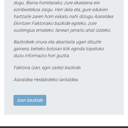
dugu. Baina horretarako, zure ekarpena ere
ezinbestekoa zaigu. Hori dela eta, gure edukien
hartzaile zaren horri eskatu nahi dizugu Aiaraldea
Ekintzen Faktoriako bazkide egiteko, zure
sustengua emateko, lanean jarraitu ahal izateko.
Bazkideek onura eta abantaila ugari dituzte
gainera, beheko botoian klik eginda topatuko
duzu informazio hori guztia.
Faktoria izan, egin zaitez bazkide.
Aiaraldea Hedabideko lantaldea.
Izan bazkide