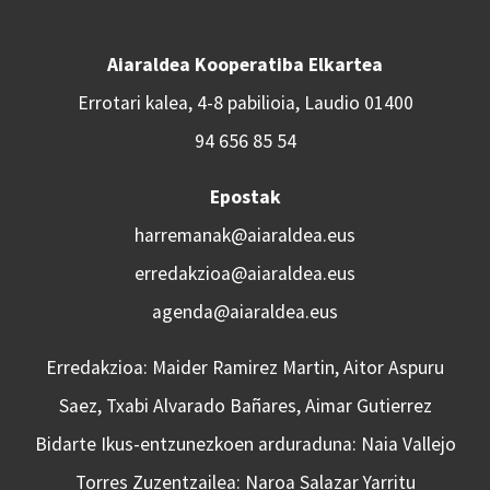
Aiaraldea Kooperatiba Elkartea
Errotari kalea, 4-8 pabilioia, Laudio 01400
94 656 85 54
Epostak
harremanak@aiaraldea.eus
erredakzioa@aiaraldea.eus
agenda@aiaraldea.eus
Erredakzioa: Maider Ramirez Martin, Aitor Aspuru
Saez, Txabi Alvarado Bañares, Aimar Gutierrez
Bidarte Ikus-entzunezkoen arduraduna: Naia Vallejo
Torres Zuzentzailea: Naroa Salazar Yarritu