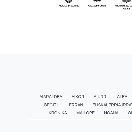
AIARALDEA
AIKOR
AIURRI
ALEA
BEGITU
ERRAN
EUSKALERRIA IRRA
KRONIKA
MAILOPE
NOAUA
O