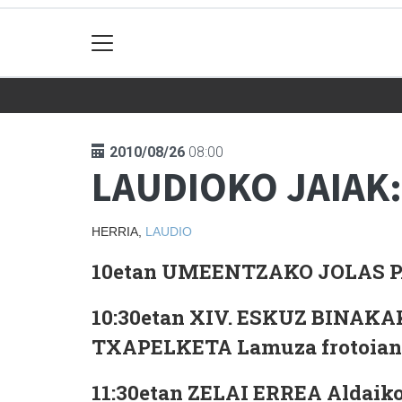
2010/08/26
08:00
LAUDIOKO JAIAK:
HERRIA,
LAUDIO
10etan UMEENTZAKO JOLAS PAR
10:30etan XIV. ESKUZ BINA
TXAPELKETA Lamuza frotoian. E
11:30etan ZELAI ERREA Aldaiko