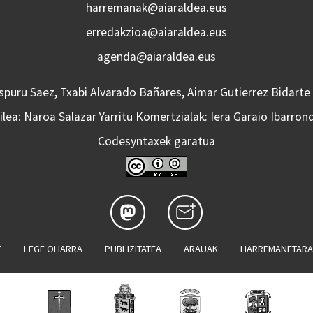
harremanak@aiaraldea.eus
erredakzioa@aiaraldea.eus
agenda@aiaraldea.eus
Aspuru Saez, Txabi Alvarado Bañares, Aimar Gutierrez Bidarte
lea: Naroa Salazar Yarritu Komertzialak: Iera Garaio Ibarron
Codesyntaxek garatua
Z
LEGE OHARRA
PUBLIZITATEA
ARAUAK
HARREMANETAR