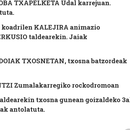
OBA TXAPELKETA Udal karrejuan.
tuta.
a, koadrilen KALEJIRA animazio
RKUSIO taldearekin. Jaiak
DOIAK TXOSNETAN, txosna batzordeak
ZI Zumalakarregiko rockodromoan
ldearekin txosna gunean goizaldeko 3
ak antolatuta.