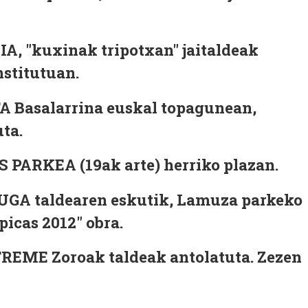
, "kuxinak tripotxan" jaitaldeak
nstitutuan.
 Basalarrina euskal topagunean,
ta.
ARKEA (19ak arte) herriko plazan.
A taldearen eskutik, Lamuza parkeko
icas 2012" obra.
EME Zoroak taldeak antolatuta. Zezen