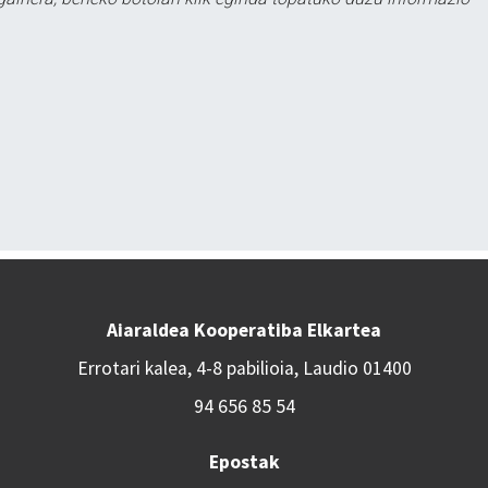
Aiaraldea Kooperatiba Elkartea
Errotari kalea, 4-8 pabilioia, Laudio 01400
94 656 85 54
Epostak