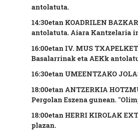
antolatuta.
14:30etan KOADRILEN BAZKARIA
antolatuta. Aiara Kantzelaria i
16:00etan IV. MUS TXAPELKETA
Basalarrinak eta AEKk antolatu
16:30etan UMEENTZAKO JOLAS P
18:00etan ANTZERKIA HOTZMUG
Pergolan Eszena gunean. "Olimp
18:00etan HERRI KIROLAK EXTR
plazan.