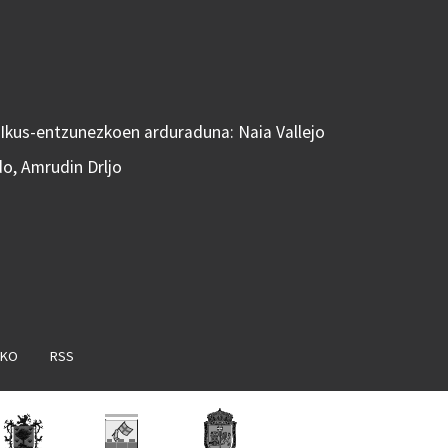
 Ikus-entzunezkoen arduraduna: Naia Vallejo
do, Amrudin Drljo
AKO
RSS