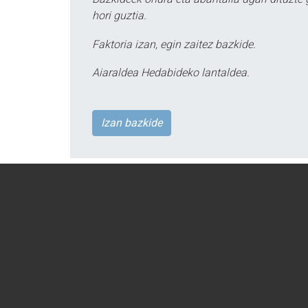
hori guztia.
Faktoria izan, egin zaitez bazkide.
Aiaraldea Hedabideko lantaldea.
Izan bazkide