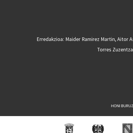
Erredakzioa: Maider Ramirez Martin, Aitor 
Torres Zuzentzai
HONI BURU