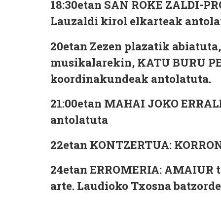
18:30etan SAN ROKE ZALDI-PR
Lauzaldi kirol elkarteak antola
20etan Zezen plazatik abiatut
musikalarekin, KATU BURU PE
koordinakundeak antolatuta.
21:00etan MAHAI JOKO ERRAL
antolatuta
22etan KONTZERTUA: KORRONT
24etan ERROMERIA: AMAIUR ta
arte. Laudioko Txosna batzorde