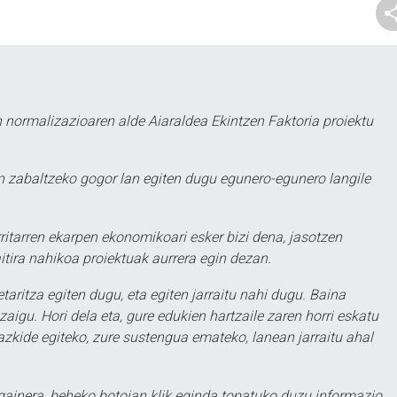
 normalizazioaren alde Aiaraldea Ekintzen Faktoria proiektu
 zabaltzeko gogor lan egiten dugu egunero-egunero langile
ritarren ekarpen ekonomikoari esker bizi dena, jasotzen
itira nahikoa proiektuak aurrera egin dezan.
taritza egiten dugu, eta egiten jarraitu nahi dugu. Baina
aigu. Hori dela eta, gure edukien hartzaile zaren horri eskatu
zkide egiteko, zure sustengua emateko, lanean jarraitu ahal
 gainera, beheko botoian klik eginda topatuko duzu informazio