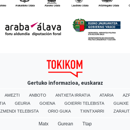
Gertuko informazioa, euskaraz
AMEZTI
ANBOTO
ANTXETA IRRATIA
ATARIA
AZP
TIA
GEURIA
GOIENA
GOIERRI TELEBISTA
GUAIXE
IZMENDI TELEBISTA
ORIO GUKA
TXINTXARRI
ZARAUT
Matx
Gurean
Ttap