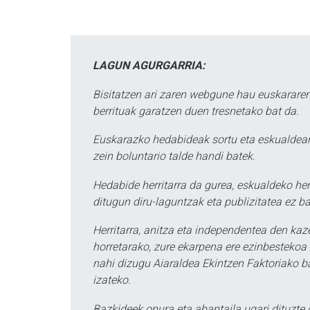
LAGUN AGURGARRIA:
Bisitatzen ari zaren webgune hau euskararen
berrituak garatzen duen tresnetako bat da.
Euskarazko hedabideak sortu eta eskualdean
zein boluntario talde handi batek.
Hedabide herritarra da gurea, eskualdeko her
ditugun diru-laguntzak eta publizitatea ez ba
Herritarra, anitza eta independentea den kaze
horretarako, zure ekarpena ere ezinbestekoa z
nahi dizugu Aiaraldea Ekintzen Faktoriako ba
izateko.
Bazkideek onura eta abantaila ugari dituzte