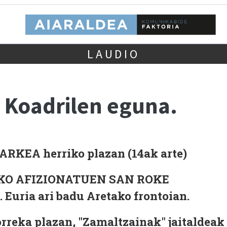
LAUDIO
 Koadrilen eguna.
KEA herriko plazan (14ak arte)
KAKO AFIZIONATUEN SAN ROKE
uria ari badu Aretako frontoian.
rreka plazan, "Zamaltzainak" jaitaldeak