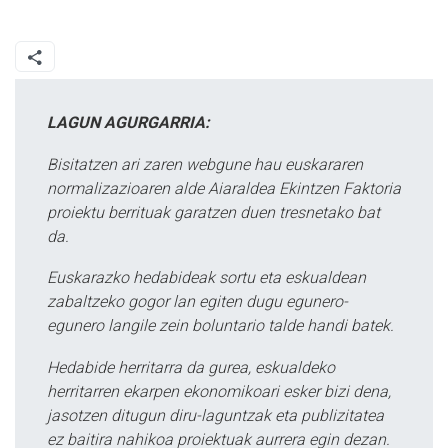
LAGUN AGURGARRIA:
Bisitatzen ari zaren webgune hau euskararen
normalizazioaren alde Aiaraldea Ekintzen Faktoria
proiektu berrituak garatzen duen tresnetako bat
da.
Euskarazko hedabideak sortu eta eskualdean
zabaltzeko gogor lan egiten dugu egunero-
egunero langile zein boluntario talde handi batek.
Hedabide herritarra da gurea, eskualdeko
herritarren ekarpen ekonomikoari esker bizi dena,
jasotzen ditugun diru-laguntzak eta publizitatea
ez baitira nahikoa proiektuak aurrera egin dezan.