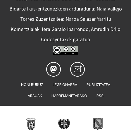
Bidarte Ikus-entzunezkoen arduraduna: Naia Vallejo
Torres Zuzentzailea: Naroa Salazar Yarritu
Komertzialak: Iera Garaio Ibarrondo, Amrudin Drljo
Codesyntaxek garatua
HONI BURUZ
LEGE OHARRA
PUBLIZITATEA
ARAUAK
HARREMANETARAKO
RSS