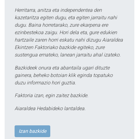
Herritarra, anitza eta independentea den
kazetaritza egiten dugu, eta egiten jarraitu nahi
dugu. Baina horretarako, zure ekarpena ere
ezinbestekoa zaigu. Hori dela eta, gure edukien
hartzaile zaren horri eskatu nahi dizugu Aiaraldea
Ekintzen Faktoriako bazkide egiteko, zure
sustengua emateko, lanean jarraitu ahal izateko.
Bazkideek onura eta abantaila ugari dituzte
gainera, beheko botoian klik eginda topatuko
duzu informazio hori guztia.
Faktoria izan, egin zaitez bazkide.
Aiaraldea Hedabideko lantaldea.
Izan bazkide