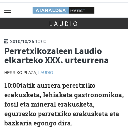
LAUDIO
2010/10/26
10:00
Perretxikozaleen Laudio
elkarteko XXX. urteurrena
HERRIKO PLAZA,
LAUDIO
10:00tatik aurrera perertxiko
erakusketa, lehiaketa gastronomikoa,
fosil eta mineral erakusketa,
egurrezko perretxiko erakusketa eta
bazkaria egongo dira.