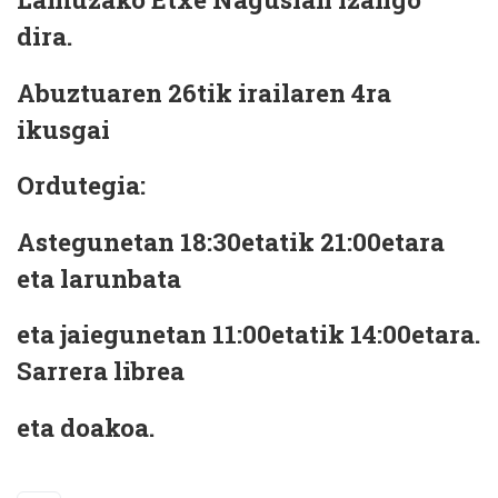
dira.
Abuztuaren 26tik irailaren 4ra
ikusgai
Ordutegia:
Astegunetan 18:30etatik 21:00etara
eta larunbata
eta jaiegunetan 11:00etatik 14:00etara.
Sarrera librea
eta doakoa.