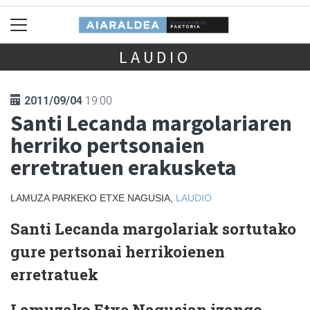
LAUDIO
2011/09/04
19:00
Santi Lecanda margolariaren
herriko pertsonaien
erretratuen erakusketa
LAMUZA PARKEKO ETXE NAGUSIA,
LAUDIO
Santi Lecanda margolariak sortutako
gure pertsonai herrikoienen
erretratuek
Lamuzako Etxe Nagusian izango