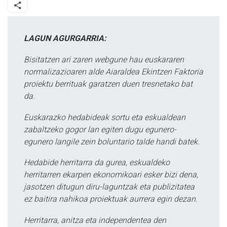
LAGUN AGURGARRIA:
Bisitatzen ari zaren webgune hau euskararen
normalizazioaren alde Aiaraldea Ekintzen Faktoria
proiektu berrituak garatzen duen tresnetako bat
da.
Euskarazko hedabideak sortu eta eskualdean
zabaltzeko gogor lan egiten dugu egunero-
egunero langile zein boluntario talde handi batek.
Hedabide herritarra da gurea, eskualdeko
herritarren ekarpen ekonomikoari esker bizi dena,
jasotzen ditugun diru-laguntzak eta publizitatea
ez baitira nahikoa proiektuak aurrera egin dezan.
Herritarra, anitza eta independentea den