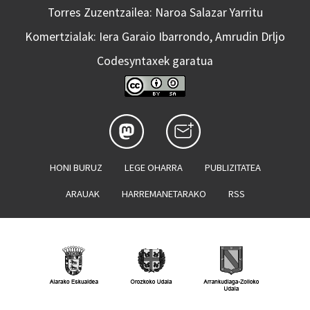
Torres Zuzentzailea: Naroa Salazar Yarritu
Komertzialak: Iera Garaio Ibarrondo, Amrudin Drljo
Codesyntaxek garatua
HONI BURUZ
LEGE OHARRA
PUBLIZITATEA
ARAUAK
HARREMANETARAKO
RSS