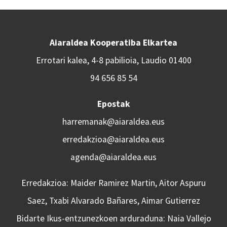
Aiaraldea Kooperatiba Elkartea
Errotari kalea, 4-8 pabilioia, Laudio 01400
94 656 85 54
Epostak
harremanak@aiaraldea.eus
erredakzioa@aiaraldea.eus
agenda@aiaraldea.eus
Erredakzioa: Maider Ramirez Martin, Aitor Aspuru
Saez, Txabi Alvarado Bañares, Aimar Gutierrez
Bidarte Ikus-entzunezkoen arduraduna: Naia Vallejo