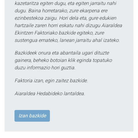
kazetaritza egiten dugu, eta egiten jarraitu nahi
dugu. Baina horretarako, zure ekarpena ere
ezinbestekoa zaigu. Hori dela eta, gure edukien
hartzaile zaren horri eskatu nahi dizugu Aiaraldea
Ekintzen Faktoriako bazkide egiteko, zure
sustengua emateko, lanean jarraitu ahal izateko.
Bazkideek onura eta abantaila ugari dituzte
gainera, beheko botoian klik eginda topatuko
duzu informazio hori guztia.
Faktoria izan, egin zaitez bazkide.
Aiaraldea Hedabideko lantaldea.
Izan bazkide