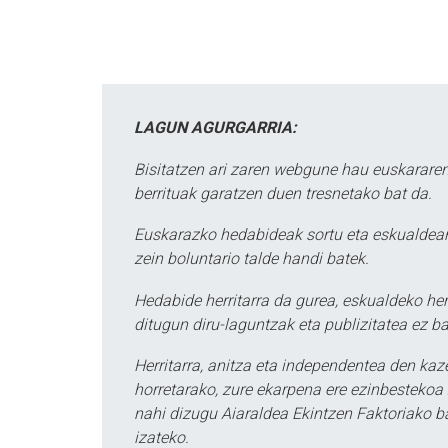
LAGUN AGURGARRIA:
Bisitatzen ari zaren webgune hau euskararen
berrituak garatzen duen tresnetako bat da.
Euskarazko hedabideak sortu eta eskualdean
zein boluntario talde handi batek.
Hedabide herritarra da gurea, eskualdeko her
ditugun diru-laguntzak eta publizitatea ez ba
Herritarra, anitza eta independentea den kaze
horretarako, zure ekarpena ere ezinbestekoa z
nahi dizugu Aiaraldea Ekintzen Faktoriako ba
izateko.