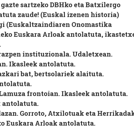
60 gazte sartzeko DBHko eta Batxilergo
tuta zaude! (Euskal izenen historia)
egi (Euskaltzaindiaren Onomastika
leko Euskara Arloak antolatuta, ikastetx
.
razpen instituzionala
. Udaletxean.
an. Ikasleek antolatuta.
zkari bat, bertsolariek alaituta
.
ntolatuta.
 Lamuza frontoian. Ikasleek antolatuta.
 antolatuta.
plazan.
Gorroto, Atxilotuak eta Herrikada
ko Euskara Arloak antolatuta.