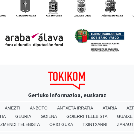
Gertuko informazioa, euskaraz
AMEZTI
ANBOTO
ANTXETA IRRATIA
ATARIA
AZP
TIA
GEURIA
GOIENA
GOIERRI TELEBISTA
GUAIXE
IZMENDI TELEBISTA
ORIO GUKA
TXINTXARRI
ZARAUT