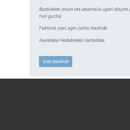
Bazkideek onura eta abantaila ugari dituzte
hori guztia.
Faktoria izan, egin zaitez bazkide.
Aiaraldea Hedabideko lantaldea.
Izan bazkide