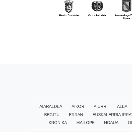
AIARALDEA
AIKOR
AIURRI
ALEA
BEGITU
ERRAN
EUSKALERRIA IRRA
KRONIKA
MAILOPE
NOAUA
O