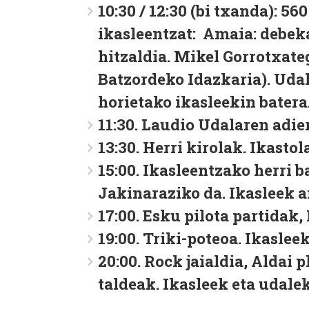
10:30 / 12:30 (bi txanda): 5
ikasleentzat:
Amaia: debeka
hitzaldia. Mikel Gorrotxat
Batzordeko Idazkaria). Uda
horietako ikasleekin batera
11:30. Laudio
Udalaren adie
13:30.
Herri kirolak
. Ikastol
15:00.
Ikasleentzako herri ba
Jakinaraziko da. Ikasleek a
17:00.
Esku pilota partidak
,
19:00.
Triki-poteoa.
Ikasleek
20:00.
Rock jaialdia
, Aldai 
taldeak
. Ikasleek eta udale