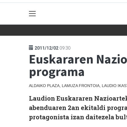
2011/12/02
09:30
Euskararen Nazio
programa
ALDAIKO PLAZA, LAMUZA FRONTOIA, LAUDIO IKA
Laudion Euskararen Nazioartek
abenduaren 2an ekitaldi progra
protagonista izan daitezela bul