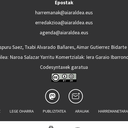
Epostak
harremanak@aiaraldea.eus
erredakzioa@aiaraldea.eus
agenda@aiaraldea.eus
Aspuru Saez, Txabi Alvarado Bañares, Aimar Gutierrez Bidarte
lea: Naroa Salazar Yarritu Komertzialak: Iera Garaio Ibarron
Codesyntaxek garatua
Z
LEGE OHARRA
PUBLIZITATEA
ARAUAK
HARREMANETAR