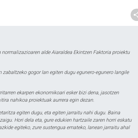
 normalizazioaren alde Aiaraldea Ekintzen Faktoria proiektu
 zabaltzeko gogor lan egiten dugu egunero-egunero langile
ritarren ekarpen ekonomikoari esker bizi dena, jasotzen
itira nahikoa proiektuak aurrera egin dezan.
taritza egiten dugu, eta egiten jarraitu nahi dugu. Baina
aigu. Hori dela eta, gure edukien hartzaile zaren horri eskatu
zkide egiteko, zure sustengua emateko, lanean jarraitu ahal