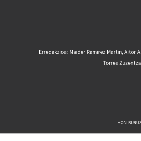
Erredakzioa: Maider Ramirez Martin, Aitor 
Torres Zuzentzai
HONI BURU