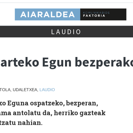
LAUDIO
arteko Egun bezperako
STOLA, UDALETXEA,
LAUDIO
o Eguna ospatzeko, bezperan,
ma antolatu da, herriko gazteak
tzatu nahian.