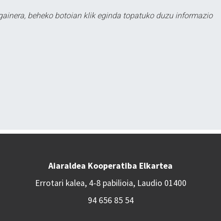
 gainera, beheko botoian klik eginda topatuko duzu informazio
Aiaraldea Kooperatiba Elkartea
Errotari kalea, 4-8 pabilioia, Laudio 01400
94 656 85 54