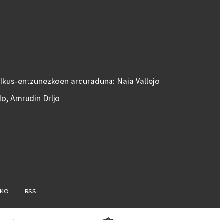
 Ikus-entzunezkoen arduraduna: Naia Vallejo
do, Amrudin Drljo
AKO
RSS