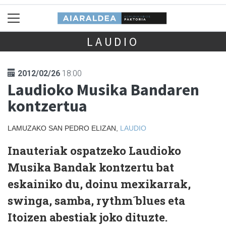
LAUDIO
2012/02/26
18:00
Laudioko Musika Bandaren
kontzertua
LAMUZAKO SAN PEDRO ELIZAN,
LAUDIO
Inauteriak ospatzeko Laudioko
Musika Bandak kontzertu bat
eskainiko du, doinu mexikarrak,
swinga, samba, rythm´blues eta
Itoizen abestiak joko dituzte.