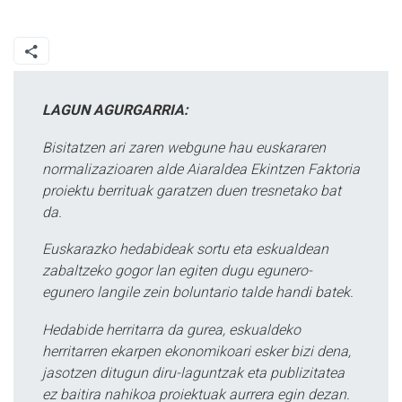
LAGUN AGURGARRIA:
Bisitatzen ari zaren webgune hau euskararen
normalizazioaren alde Aiaraldea Ekintzen Faktoria
proiektu berrituak garatzen duen tresnetako bat
da.
Euskarazko hedabideak sortu eta eskualdean
zabaltzeko gogor lan egiten dugu egunero-
egunero langile zein boluntario talde handi batek.
Hedabide herritarra da gurea, eskualdeko
herritarren ekarpen ekonomikoari esker bizi dena,
jasotzen ditugun diru-laguntzak eta publizitatea
ez baitira nahikoa proiektuak aurrera egin dezan.