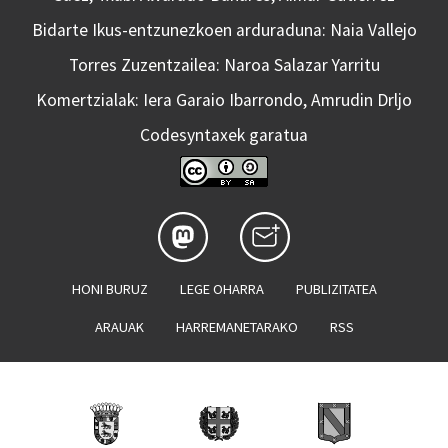
Bidarte Ikus-entzunezkoen arduraduna: Naia Vallejo
Torres Zuzentzailea: Naroa Salazar Yarritu
Komertzialak: Iera Garaio Ibarrondo, Amrudin Drljo
Codesyntaxek garatua
HONI BURUZ
LEGE OHARRA
PUBLIZITATEA
ARAUAK
HARREMANETARAKO
RSS