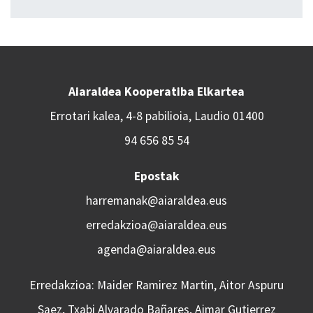
Aiaraldea Kooperatiba Elkartea
Errotari kalea, 4-8 pabilioia, Laudio 01400
94 656 85 54
Epostak
harremanak@aiaraldea.eus
erredakzioa@aiaraldea.eus
agenda@aiaraldea.eus
Erredakzioa: Maider Ramirez Martin, Aitor Aspuru
Saez, Txabi Alvarado Bañares, Aimar Gutierrez