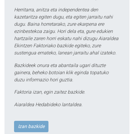
Herritarra, anitza eta independentea den
kazetaritza egiten dugu, eta egiten jarraitu nahi
dugu. Baina horretarako, zure ekarpena ere
ezinbestekoa zaigu. Hori dela eta, gure edukien
hartzaile zaren horri eskatu nahi dizugu Aiaraldea
Ekintzen Faktoriako bazkide egiteko, zure
sustengua emateko, lanean jarraitu ahal izateko.
Bazkideek onura eta abantaila ugari dituzte
gainera, beheko botoian klik eginda topatuko
duzu informazio hori guztia.
Faktoria izan, egin zaitez bazkide.
Aiaraldea Hedabideko lantaldea.
Izan bazkide