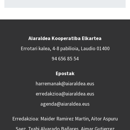
Aiaraldea Kooperatiba Elkartea
Errotari kalea, 4-8 pabilioia, Laudio 01400
94 656 85 54
Epostak
harremanak@aiaraldea.eus
erredakzioa@aiaraldea.eus
agenda@aiaraldea.eus
Erredakzioa: Maider Ramirez Martin, Aitor Aspuru
Saez, Txabi Alvarado Bañares, Aimar Gutierrez