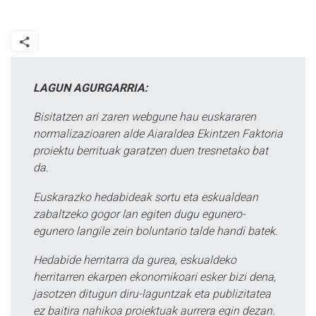
LAGUN AGURGARRIA:
Bisitatzen ari zaren webgune hau euskararen
normalizazioaren alde Aiaraldea Ekintzen Faktoria
proiektu berrituak garatzen duen tresnetako bat
da.
Euskarazko hedabideak sortu eta eskualdean
zabaltzeko gogor lan egiten dugu egunero-
egunero langile zein boluntario talde handi batek.
Hedabide herritarra da gurea, eskualdeko
herritarren ekarpen ekonomikoari esker bizi dena,
jasotzen ditugun diru-laguntzak eta publizitatea
ez baitira nahikoa proiektuak aurrera egin dezan.