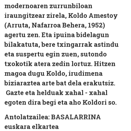
modernoaren zurrunbiloan
iraungitzear zirela, Koldo Amestoy
(Arruta, Nafarroa Behera, 1952)
agertu zen. Eta ipuina bidelagun
bilakatuta, bere txingarrak astindu
eta suspertu egin zuen, sutondo
txokotik atera zedin lortuz. Hitzen
magoa dugu Koldo, irudimena
biziaraztea arte bat dela erakutsiz.
Gazte eta helduak xahal - xahal
egoten dira begi eta aho Koldori so.
Antolatzailea: BASALARRINA
euskara elkartea