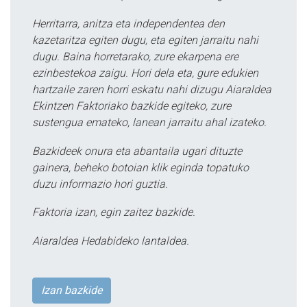
Herritarra, anitza eta independentea den
kazetaritza egiten dugu, eta egiten jarraitu nahi
dugu. Baina horretarako, zure ekarpena ere
ezinbestekoa zaigu. Hori dela eta, gure edukien
hartzaile zaren horri eskatu nahi dizugu Aiaraldea
Ekintzen Faktoriako bazkide egiteko, zure
sustengua emateko, lanean jarraitu ahal izateko.
Bazkideek onura eta abantaila ugari dituzte
gainera, beheko botoian klik eginda topatuko
duzu informazio hori guztia.
Faktoria izan, egin zaitez bazkide.
Aiaraldea Hedabideko lantaldea.
Izan bazkide