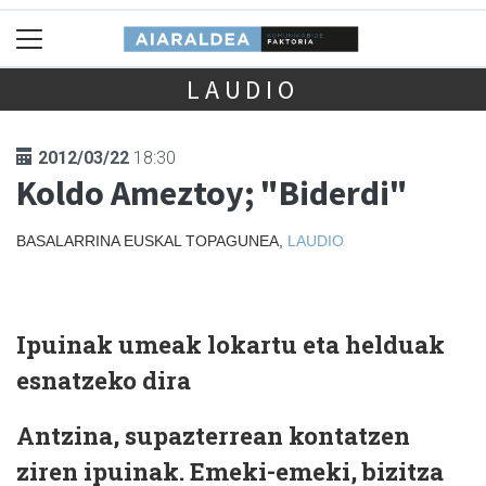
LAUDIO
2012/03/22
18:30
Koldo Ameztoy; "Biderdi"
BASALARRINA EUSKAL TOPAGUNEA,
LAUDIO
Ipuinak umeak lokartu eta helduak
esnatzeko dira
Antzina, supazterrean kontatzen
ziren ipuinak. Emeki-emeki, bizitza