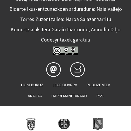
Bidarte Ikus-entzunezkoen arduraduna: Naia Vallejo
Torres Zuzentzailea: Naroa Salazar Yarritu
Komertzialak: Iera Garaio Ibarrondo, Amrudin Drljo
Codesyntaxek garatua
HONI BURUZ
LEGE OHARRA
PUBLIZITATEA
ARAUAK
HARREMANETARAKO
RSS