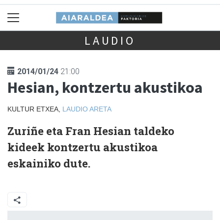
LAUDIO
2014/01/24
21:00
Hesian, kontzertu akustikoa
KULTUR ETXEA,
LAUDIO
ARETA
Zuriñe eta Fran Hesian taldeko
kideek kontzertu akustikoa
eskainiko dute.