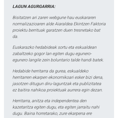
LAGUN AGURGARRIA:
Bisitatzen ari zaren webgune hau euskararen
normalizazioaren alde Aiaraldea Ekintzen Faktoria
proiektu berrituak garatzen duen tresnetako bat
da.
Euskarazko hedabideak sortu eta eskualdean
zabaltzeko gogor lan egiten dugu egunero-
egunero langile zein boluntario talde handi batek.
Hedabide herritarra da gurea, eskualdeko
herritarren ekarpen ekonomikoari esker bizi dena,
jasotzen ditugun diru-laguntzak eta publizitatea
ez baitira nahikoa proiektuak aurrera egin dezan.
Herritarra, anitza eta independentea den
kazetaritza egiten dugu, eta egiten jarraitu nahi
dugu. Baina horretarako, zure ekarpena ere