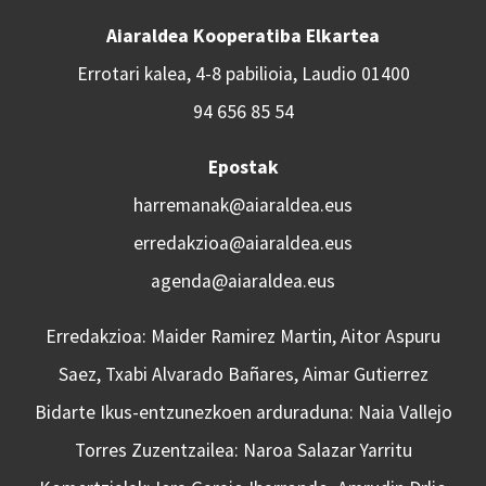
Aiaraldea Kooperatiba Elkartea
Errotari kalea, 4-8 pabilioia, Laudio 01400
94 656 85 54
Epostak
harremanak@aiaraldea.eus
erredakzioa@aiaraldea.eus
agenda@aiaraldea.eus
Erredakzioa: Maider Ramirez Martin, Aitor Aspuru
Saez, Txabi Alvarado Bañares, Aimar Gutierrez
Bidarte Ikus-entzunezkoen arduraduna: Naia Vallejo
Torres Zuzentzailea: Naroa Salazar Yarritu