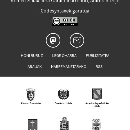
Komertzialak: Iera Garaio Ibarrondo, Amrudin Drljo
Codesyntaxek garatua
HONI BURUZ
LEGE OHARRA
PUBLIZITATEA
ARAUAK
HARREMANETARAKO
RSS