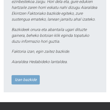
ezinbestekoa zaigu. Hori dela eta, gure edukien
hartzaile zaren horri eskatu nahi dizugu Aiaraldea
Ekintzen Faktoriako bazkide egiteko, zure
sustengua emateko, lanean jarraitu ahal izateko.
Bazkideek onura eta abantaila ugari dituzte
gainera, beheko botoian klik eginda topatuko
duzu informazio hori guztia.
Faktoria izan, egin zaitez bazkide.
Aiaraldea Hedabideko lantaldea.
Izan bazkide