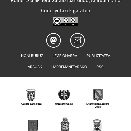
Komertzialak: Iera Garaio Ibarrondo, Amrudin Drljo
Codesyntaxek garatua
HONI BURUZ
LEGE OHARRA
PUBLIZITATEA
ARAUAK
HARREMANETARAKO
RSS