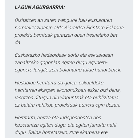
LAGUN AGURGARRIA:
Bisitatzen ari zaren webgune hau euskararen
normalizazioaren alde Aiaraldea Ekintzen Faktoria
proiektu berrituak garatzen duen tresnetako bat
da.
Euskarazko hedabideak sortu eta eskualdean
zabaltzeko gogor lan egiten dugu egunero-
egunero langile zein boluntario talde handi batek.
Hedabide herritarra da gurea, eskualdeko
herritarren ekarpen ekonomikoari esker bizi dena,
jasotzen ditugun diru-laguntzak eta publizitatea
ez baitira nahikoa proiektuak aurrera egin dezan.
Herritarra, anitza eta independentea den
kazetaritza egiten dugu, eta egiten jarraitu nahi
dugu. Baina horretarako, zure ekarpena ere