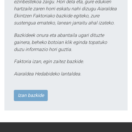
ezinbestekoa zaigu. Hori dela eta, gure edukien
hartzaile zaren horri eskatu nahi dizugu Aiaraldea
Ekintzen Faktoriako bazkide egiteko, zure
sustengua emateko, lanean jarraitu ahal izateko.
Bazkideek onura eta abantaila ugari dituzte
gainera, beheko botoian klik eginda topatuko
duzu informazio hori guztia.
Faktoria izan, egin zaitez bazkide.
Aiaraldea Hedabideko lantaldea.
Izan bazkide