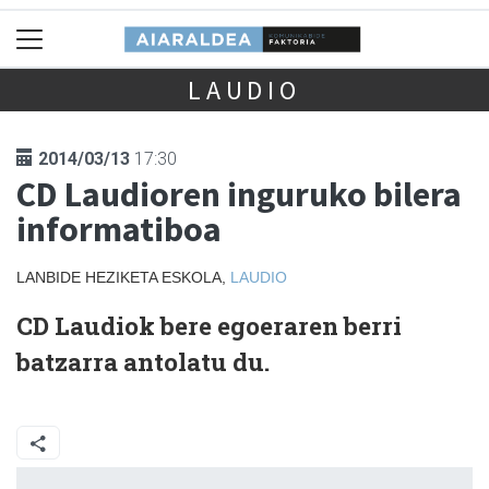
LAUDIO
2014/03/13
17:30
CD Laudioren inguruko bilera
informatiboa
LANBIDE HEZIKETA ESKOLA,
LAUDIO
CD Laudiok bere egoeraren berri
batzarra antolatu du.