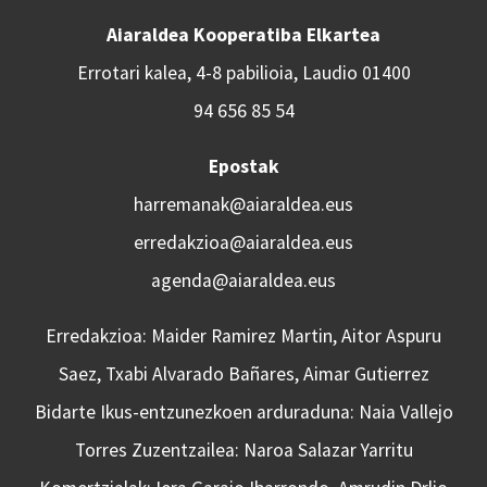
Aiaraldea Kooperatiba Elkartea
Errotari kalea, 4-8 pabilioia, Laudio 01400
94 656 85 54
Epostak
harremanak@aiaraldea.eus
erredakzioa@aiaraldea.eus
agenda@aiaraldea.eus
Erredakzioa: Maider Ramirez Martin, Aitor Aspuru
Saez, Txabi Alvarado Bañares, Aimar Gutierrez
Bidarte Ikus-entzunezkoen arduraduna: Naia Vallejo
Torres Zuzentzailea: Naroa Salazar Yarritu