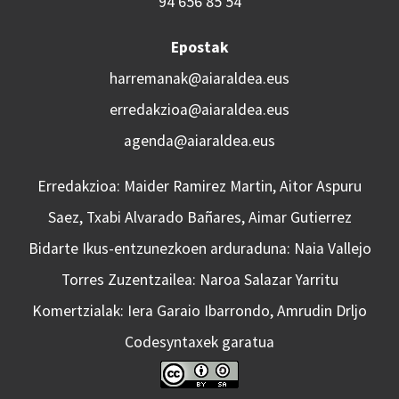
94 656 85 54
Epostak
harremanak@aiaraldea.eus
erredakzioa@aiaraldea.eus
agenda@aiaraldea.eus
Erredakzioa: Maider Ramirez Martin, Aitor Aspuru
Saez, Txabi Alvarado Bañares, Aimar Gutierrez
Bidarte Ikus-entzunezkoen arduraduna: Naia Vallejo
Torres Zuzentzailea: Naroa Salazar Yarritu
Komertzialak: Iera Garaio Ibarrondo, Amrudin Drljo
Codesyntaxek garatua