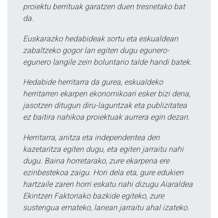
proiektu berrituak garatzen duen tresnetako bat
da.
Euskarazko hedabideak sortu eta eskualdean
zabaltzeko gogor lan egiten dugu egunero-
egunero langile zein boluntario talde handi batek.
Hedabide herritarra da gurea, eskualdeko
herritarren ekarpen ekonomikoari esker bizi dena,
jasotzen ditugun diru-laguntzak eta publizitatea
ez baitira nahikoa proiektuak aurrera egin dezan.
Herritarra, anitza eta independentea den
kazetaritza egiten dugu, eta egiten jarraitu nahi
dugu. Baina horretarako, zure ekarpena ere
ezinbestekoa zaigu. Hori dela eta, gure edukien
hartzaile zaren horri eskatu nahi dizugu Aiaraldea
Ekintzen Faktoriako bazkide egiteko, zure
sustengua emateko, lanean jarraitu ahal izateko.