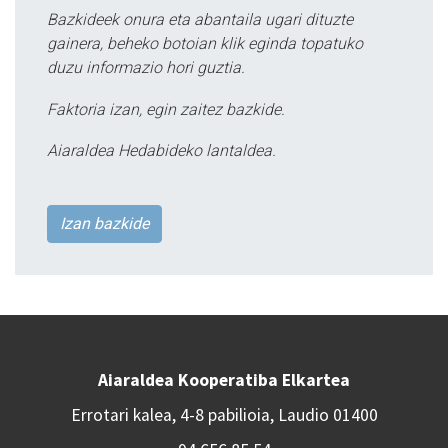
Bazkideek onura eta abantaila ugari dituzte
gainera, beheko botoian klik eginda topatuko
duzu informazio hori guztia.
Faktoria izan, egin zaitez bazkide.
Aiaraldea Hedabideko lantaldea.
Izan bazkide
Aiaraldea Kooperatiba Elkartea
Errotari kalea, 4-8 pabilioia, Laudio 01400