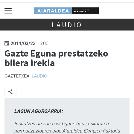
LAUDIO
2014/03/23
16:00
Gazte Eguna prestatzeko
bilera irekia
GAZTETXEA,
LAUDIO
LAGUN AGURGARRIA:
Bisitatzen ari zaren webgune hau euskararen
normalizazioaren alde Aiaraldea Ekintzen Faktoria