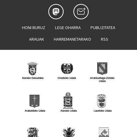
HONI BURUZ
LEGE OHARRA
PUBLIZITATEA
ARAUAK
HARREMANETARAKO
RSS