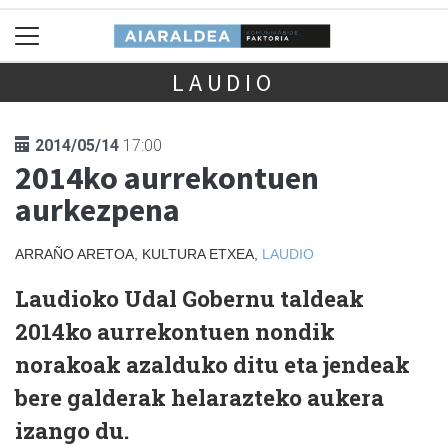
LAUDIO
2014/05/14
17:00
2014ko aurrekontuen
aurkezpena
ARRAÑO ARETOA, KULTURA ETXEA,
LAUDIO
Laudioko Udal Gobernu taldeak
2014ko aurrekontuen nondik
norakoak azalduko ditu eta jendeak
bere galderak helarazteko aukera
izango du.