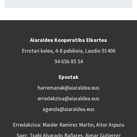
Aiaraldea Kooperatiba Elkartea
Errotari kalea, 4-8 pabilioia, Laudio 01400
94 656 85 54
Epostak
harremanak@aiaraldea.eus
erredakzioa@aiaraldea.eus
agenda@aiaraldea.eus
Erredakzioa: Maider Ramirez Martin, Aitor Aspuru
Saez, Txabi Alvarado Bañares, Aimar Gutierrez