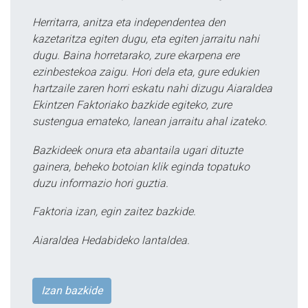
Herritarra, anitza eta independentea den
kazetaritza egiten dugu, eta egiten jarraitu nahi
dugu. Baina horretarako, zure ekarpena ere
ezinbestekoa zaigu. Hori dela eta, gure edukien
hartzaile zaren horri eskatu nahi dizugu Aiaraldea
Ekintzen Faktoriako bazkide egiteko, zure
sustengua emateko, lanean jarraitu ahal izateko.
Bazkideek onura eta abantaila ugari dituzte
gainera, beheko botoian klik eginda topatuko
duzu informazio hori guztia.
Faktoria izan, egin zaitez bazkide.
Aiaraldea Hedabideko lantaldea.
Izan bazkide