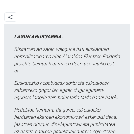
LAGUN AGURGARRIA:
Bisitatzen ari zaren webgune hau euskararen
normalizazioaren alde Aiaraldea Ekintzen Faktoria
proiektu berrituak garatzen duen tresnetako bat
da.
Euskarazko hedabideak sortu eta eskualdean
zabaltzeko gogor lan egiten dugu egunero-
egunero langile zein boluntario talde handi batek.
Hedabide herritarra da gurea, eskualdeko
herritarren ekarpen ekonomikoari esker bizi dena,
jasotzen ditugun diru-laguntzak eta publizitatea
ez baitira nahikoa proiektuak aurrera egin dezan.