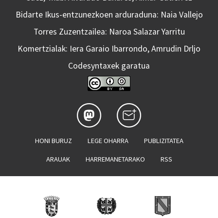
Bidarte Ikus-entzunezkoen arduraduna: Naia Vallejo
Torres Zuzentzailea: Naroa Salazar Yarritu
Komertzialak: Iera Garaio Ibarrondo, Amrudin Drljo
Codesyntaxek garatua
HONI BURUZ
LEGE OHARRA
PUBLIZITATEA
ARAUAK
HARREMANETARAKO
RSS