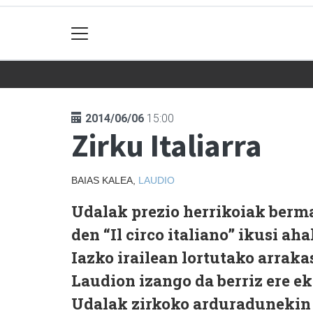
2014/06/06
15:00
Zirku Italiarra
BAIAS KALEA,
LAUDIO
Udalak prezio herrikoiak berma
den “Il circo italiano” ikusi aha
Iazko irailean lortutako arrakas
Laudion izango da berriz ere eka
Udalak zirkoko arduradunekin 