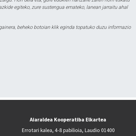
zkide egiteko, zure sustengua emateko, lanean jarraitu ahal
 gainera, beheko botoian klik eginda topatuko duzu informazio
Aiaraldea Kooperatiba Elkartea
Errotari kalea, 4-8 pabilioia, Laudio 01400