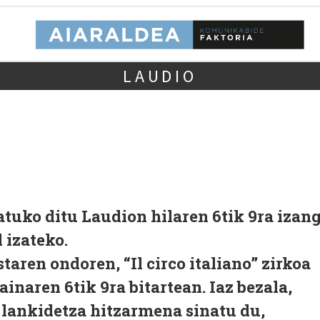
LAUDIO
tuko ditu Laudion hilaren 6tik 9ra izan
l izateko.
taren ondoren, “Il circo italiano” zirkoa
inaren 6tik 9ra bitartean. Iaz bezala,
lankidetza hitzarmena sinatu du,