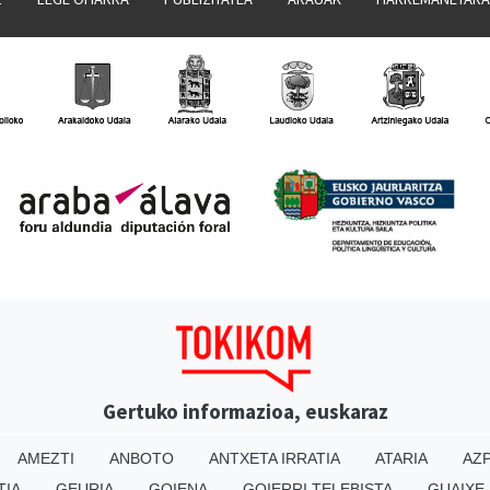
Gertuko informazioa, euskaraz
AMEZTI
ANBOTO
ANTXETA IRRATIA
ATARIA
AZP
TIA
GEURIA
GOIENA
GOIERRI TELEBISTA
GUAIXE