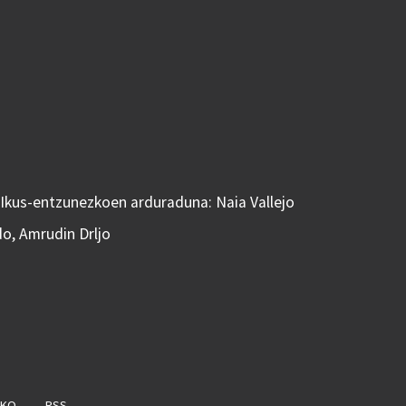
 Ikus-entzunezkoen arduraduna: Naia Vallejo
do, Amrudin Drljo
AKO
RSS