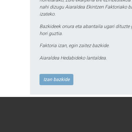
nahi dizugu Aiaraldea Ekintzen Faktoriako ba
izateko.
Bazkideek onura eta abantaila ugari dituzte
hori guztia.
Faktoria izan, egin zaitez bazkide.
Aiaraldea Hedabideko lantaldea.
Izan bazkide