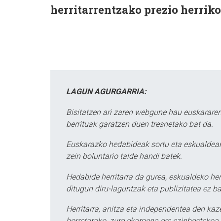
herritarrentzako prezio herrik
LAGUN AGURGARRIA:
Bisitatzen ari zaren webgune hau euskararen
berrituak garatzen duen tresnetako bat da.
Euskarazko hedabideak sortu eta eskualdean
zein boluntario talde handi batek.
Hedabide herritarra da gurea, eskualdeko her
ditugun diru-laguntzak eta publizitatea ez ba
Herritarra, anitza eta independentea den kaze
horretarako, zure ekarpena ere ezinbestekoa z