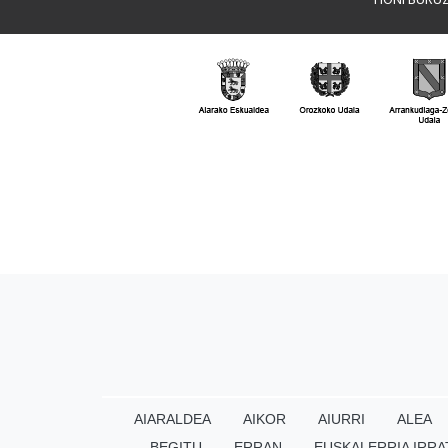
AIARALDEA
AIKOR
AIURRI
ALEA
BEGITU
ERRAN
EUSKALERRIA IRRA