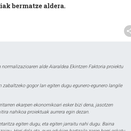
oiak bermatze aldera.
 normalizazioaren alde Aiaraldea Ekintzen Faktoria proiektu
 zabaltzeko gogor lan egiten dugu egunero-egunero langile
ritarren ekarpen ekonomikoari esker bizi dena, jasotzen
itira nahikoa proiektuak aurrera egin dezan.
taritza egiten dugu, eta egiten jarraitu nahi dugu. Baina
aigu. Hori dela eta, gure edukien hartzaile zaren horri eskatu