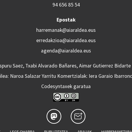
94 656 85 54
Epostak
harremanak@aiaraldea.eus
erredakzioa@aiaraldea.eus
agenda@aiaraldea.eus
Aspuru Saez, Txabi Alvarado Bañares, Aimar Gutierrez Bidarte
lea: Naroa Salazar Yarritu Komertzialak: Iera Garaio Ibarron
Codesyntaxek garatua
Z
LEGE OHARRA
PUBLIZITATEA
ARAUAK
HARREMANETAR