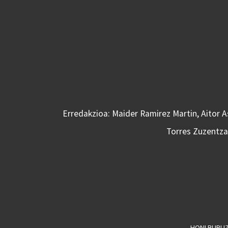
Erredakzioa: Maider Ramirez Martin, Aitor 
Torres Zuzentzai
HONI BURU