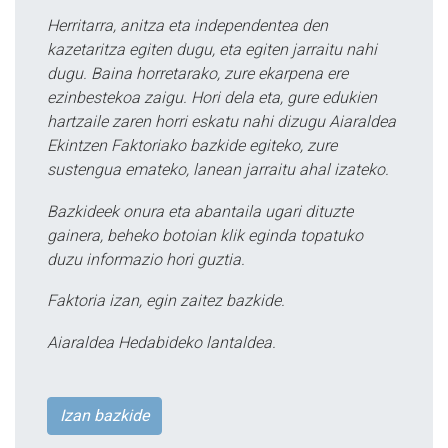
Herritarra, anitza eta independentea den
kazetaritza egiten dugu, eta egiten jarraitu nahi
dugu. Baina horretarako, zure ekarpena ere
ezinbestekoa zaigu. Hori dela eta, gure edukien
hartzaile zaren horri eskatu nahi dizugu Aiaraldea
Ekintzen Faktoriako bazkide egiteko, zure
sustengua emateko, lanean jarraitu ahal izateko.
Bazkideek onura eta abantaila ugari dituzte
gainera, beheko botoian klik eginda topatuko
duzu informazio hori guztia.
Faktoria izan, egin zaitez bazkide.
Aiaraldea Hedabideko lantaldea.
Izan bazkide