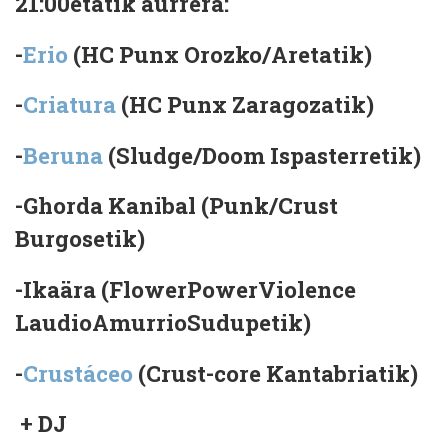
21:00
etatik aurrera:
-
Erio
(HC Punx Orozko/Aretatik)
-
Criatura
(HC Punx Zaragozatik)
-
Beruna
(Sludge/Doom Ispasterretik)
-Ghorda Kanibal (Punk/Crust
Burgosetik)
-Ikaära (FlowerPowerViolence
LaudioAmurrioSudupetik)
-
Crustáceo
(Crust-core Kantabriatik)
+ DJ