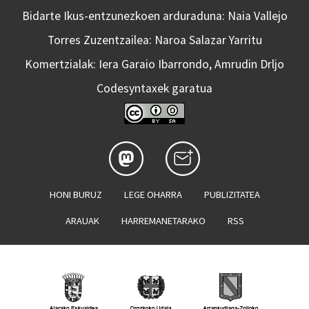
Bidarte Ikus-entzunezkoen arduraduna: Naia Vallejo
Torres Zuzentzailea: Naroa Salazar Yarritu
Komertzialak: Iera Garaio Ibarrondo, Amrudin Drljo
Codesyntaxek garatua
HONI BURUZ
LEGE OHARRA
PUBLIZITATEA
ARAUAK
HARREMANETARAKO
RSS