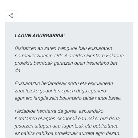
LAGUN AGURGARRIA:
Bisitatzen ari zaren webgune hau euskararen
normalizazioaren alde Aiaraldea Ekintzen Faktoria
proiektu berrituak garatzen duen tresnetako bat
da.
Euskarazko hedabideak sortu eta eskualdean
zabaltzeko gogor lan egiten dugu egunero-
egunero langile zein boluntario talde handi batek.
Hedabide herritarra da gurea, eskualdeko
herritarren ekarpen ekonomikoari esker bizi dena,
jasotzen ditugun diru-laguntzak eta publizitatea
ez baitira nahikoa proiektuak aurrera egin dezan.