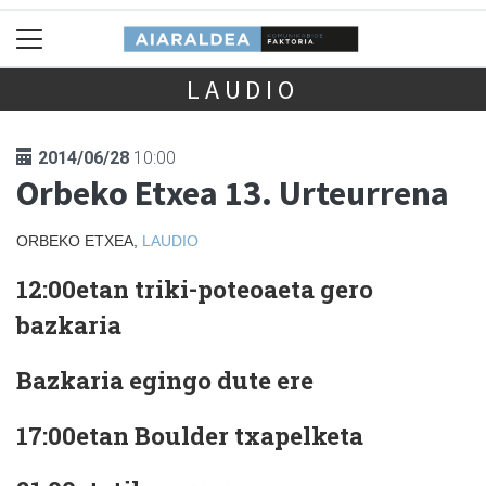
LAUDIO
2014/06/28
10:00
Orbeko Etxea 13. Urteurrena
ORBEKO ETXEA,
LAUDIO
12:00etan
triki-poteoaeta gero
bazkaria
Bazkaria egingo dute ere
17:00etan
Boulder txapelketa