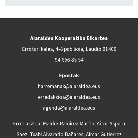
Aiaraldea Kooperatiba Elkartea
Errotari kalea, 4-8 pabilioia, Laudio 01400
94 656 85 54
Epostak
harremanak@aiaraldea.eus
erredakzioa@aiaraldea.eus
agenda@aiaraldea.eus
Erredakzioa: Maider Ramirez Martin, Aitor Aspuru
Saez, Txabi Alvarado Bañares, Aimar Gutierrez