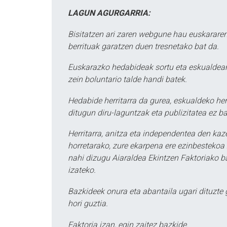
LAGUN AGURGARRIA:
Bisitatzen ari zaren webgune hau euskararen
berrituak garatzen duen tresnetako bat da.
Euskarazko hedabideak sortu eta eskualdean
zein boluntario talde handi batek.
Hedabide herritarra da gurea, eskualdeko her
ditugun diru-laguntzak eta publizitatea ez ba
Herritarra, anitza eta independentea den kaze
horretarako, zure ekarpena ere ezinbestekoa z
nahi dizugu Aiaraldea Ekintzen Faktoriako ba
izateko.
Bazkideek onura eta abantaila ugari dituzte
hori guztia.
Faktoria izan, egin zaitez bazkide.