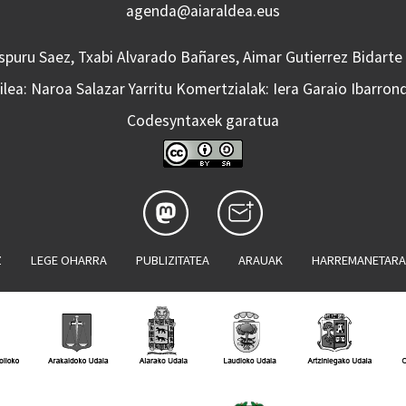
agenda@aiaraldea.eus
Aspuru Saez, Txabi Alvarado Bañares, Aimar Gutierrez Bidarte
lea: Naroa Salazar Yarritu Komertzialak: Iera Garaio Ibarron
Codesyntaxek garatua
Z
LEGE OHARRA
PUBLIZITATEA
ARAUAK
HARREMANETAR