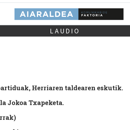
LAUDIO
artiduak, Herriaren taldearen eskutik.
ola Jokoa Txapeketa.
rrak)