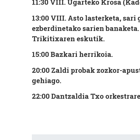
11:30 VIII. Ugarteko Krosa (Ka
13:00 VIII. Asto lasterketa, sar
ezberdinetako sarien banaketa
Trikitixaren eskutik.
15:00 Bazkari herrikoia.
20:00 Zaldi probak zozkor-apustu
gehiago.
22:00 Dantzaldia Txo orkestrar