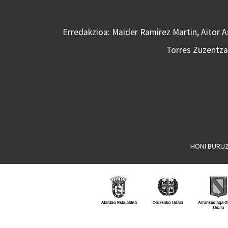
Erredakzioa: Maider Ramirez Martin, Aitor 
Torres Zuzentzai
HONI BURU