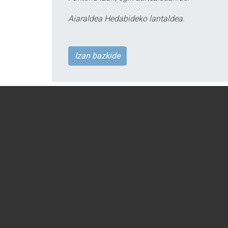
Aiaraldea Hedabideko lantaldea.
Izan bazkide