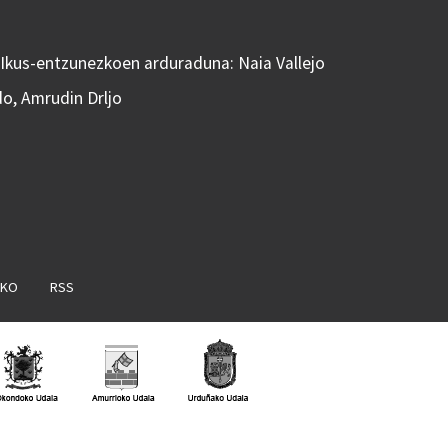
 Ikus-entzunezkoen arduraduna: Naia Vallejo
do, Amrudin Drljo
AKO
RSS