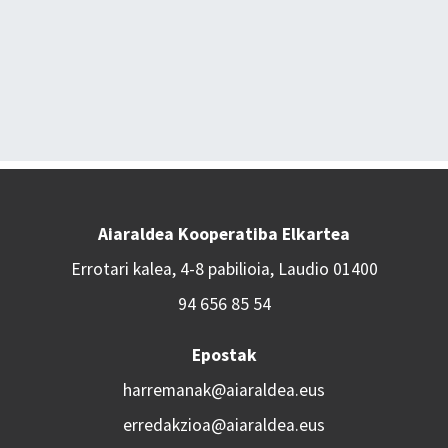
Aiaraldea Kooperatiba Elkartea
Errotari kalea, 4-8 pabilioia, Laudio 01400
94 656 85 54
Epostak
harremanak@aiaraldea.eus
erredakzioa@aiaraldea.eus