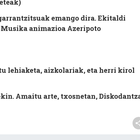
deteak)
i garrantzitsuak emango dira. Ekitaldi
. Musika animazioa Azeripoto
 lehiaketa, aizkolariak, eta herri kirol
ekin. Amaitu arte, txosnetan, Diskodantz