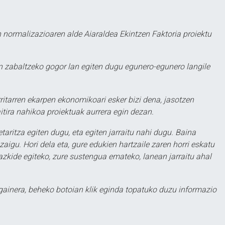
 normalizazioaren alde Aiaraldea Ekintzen Faktoria proiektu
 zabaltzeko gogor lan egiten dugu egunero-egunero langile
ritarren ekarpen ekonomikoari esker bizi dena, jasotzen
itira nahikoa proiektuak aurrera egin dezan.
taritza egiten dugu, eta egiten jarraitu nahi dugu. Baina
aigu. Hori dela eta, gure edukien hartzaile zaren horri eskatu
zkide egiteko, zure sustengua emateko, lanean jarraitu ahal
 gainera, beheko botoian klik eginda topatuko duzu informazio