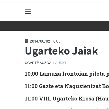
2014/08/02
16:00
Ugarteko Jaiak
UGARTE AUZOA,
LAUDIO
10:00 Lamuza frontoian pilota p
11:00 Gazte eta Nagusientzat B
11:00 VIII. Ugarteko Krosa (Hau