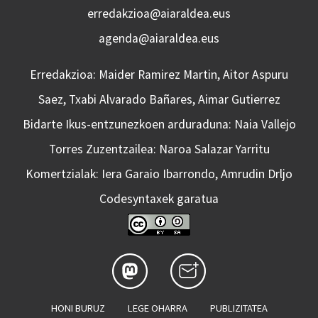
erredakzioa@aiaraldea.eus
agenda@aiaraldea.eus
Erredakzioa: Maider Ramirez Martin, Aitor Aspuru
Saez, Txabi Alvarado Bañares, Aimar Gutierrez
Bidarte Ikus-entzunezkoen arduraduna: Naia Vallejo
Torres Zuzentzailea: Naroa Salazar Yarritu
Komertzialak: Iera Garaio Ibarrondo, Amrudin Drljo
Codesyntaxek garatua
HONI BURUZ
LEGE OHARRA
PUBLIZITATEA