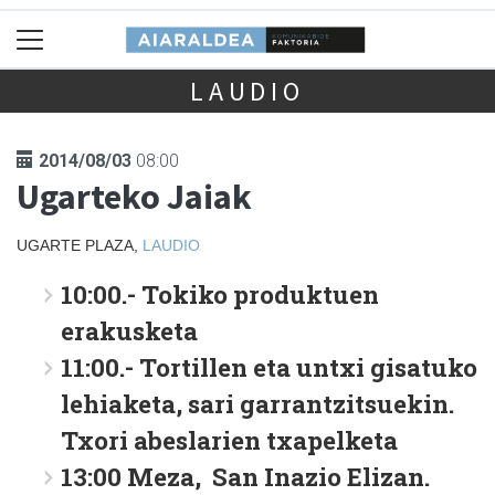
LAUDIO
2014/08/03
08:00
Ugarteko Jaiak
UGARTE PLAZA,
LAUDIO
10:00.- Tokiko produktuen
erakusketa
11:00.- Tortillen eta untxi gisatuko
lehiaketa, sari garrantzitsuekin.
Txori abeslarien txapelketa
13:00 Meza, San Inazio Elizan.