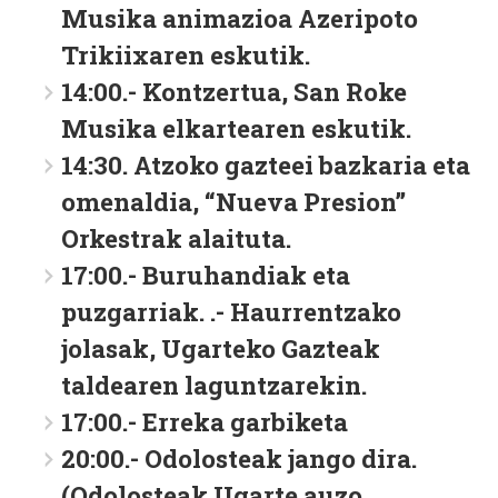
Musika animazioa Azeripoto
Trikiixaren eskutik.
14:00.- Kontzertua, San Roke
Musika elkartearen eskutik.
14:30. Atzoko gazteei bazkaria eta
omenaldia, “Nueva Presion”
Orkestrak alaituta.
17:00.- Buruhandiak eta
puzgarriak. .- Haurrentzako
jolasak, Ugarteko Gazteak
taldearen laguntzarekin.
17:00.- Erreka garbiketa
20:00.- Odolosteak jango dira.
(Odolosteak Ugarte auzo