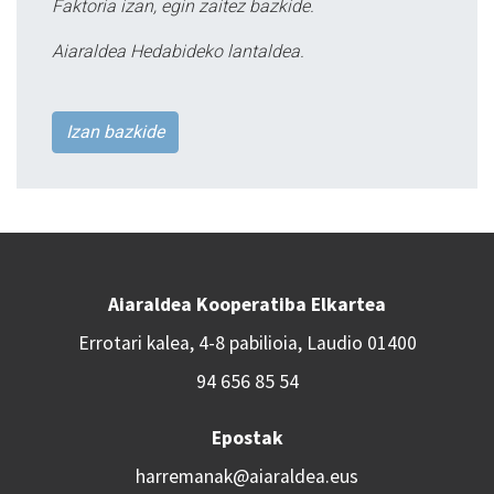
Faktoria izan, egin zaitez bazkide.
Aiaraldea Hedabideko lantaldea.
Izan bazkide
Aiaraldea Kooperatiba Elkartea
Errotari kalea, 4-8 pabilioia, Laudio 01400
94 656 85 54
Epostak
harremanak@aiaraldea.eus