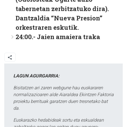
tabernetan zerbitzatuko dira).
Dantzaldia “Nueva Presion”
orkestraren eskutik.
24:00.- Jaien amaiera traka
LAGUN AGURGARRIA:
Bisitatzen ari zaren webgune hau euskararen
normalizazioaren alde Aiaraldea Ekintzen Faktoria
proiektu berrituak garatzen duen tresnetako bat
da.
Euskarazko hedabideak sortu eta eskualdean
zabaltzeko gogor lan egiten dugu egunero-