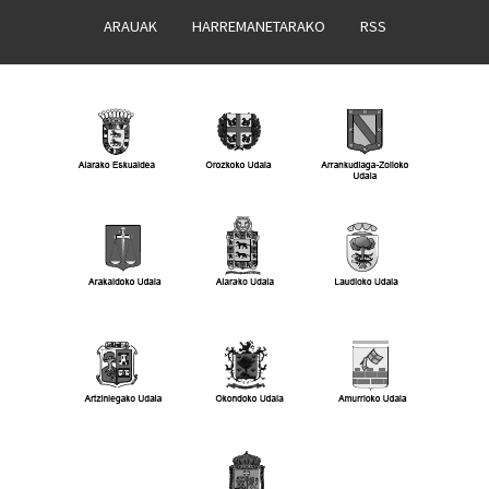
ARAUAK
HARREMANETARAKO
RSS