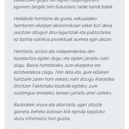
egunero langile zein boluntario talde handi batek.
Hedabide herritarra da gurea, eskualdeko
herritarren ekarpen ekonomikoari esker bizi dena,
jasotzen ditugun diru-laguntzak eta publizitatea
ez baitira nahikoa proiektuak aurrera egin dezan.
Herritarra, anitza eta independentea den
kazetaritza egiten dugu, eta egiten jarraitu nahi
dugu. Baina horretarako, zure ekarpena ere
ezinbestekoa zaigu. Hori dela eta, gure edukien
hartzaile zaren horri eskatu nahi dizugu Aiaraldea
Ekintzen Faktoriako bazkide egiteko, zure
sustengua emateko, lanean jarraitu ahal izateko.
Bazkideek onura eta abantaila ugari dituzte
gainera, beheko botoian klik eginda topatuko
duzu informazio hori guztia.