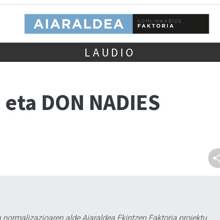
LAUDIO
 eta DON NADIES
 normalizazioaren alde Aiaraldea Ekintzen Faktoria proiektu