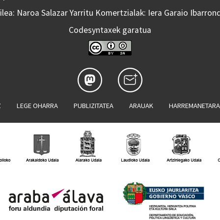
lea: Naroa Salazar Yarritu Komertzialak: Iera Garaio Ibarron
Codesyntaxek garatua
Z
LEGE OHARRA
PUBLIZITATEA
ARAUAK
HARREMANETAR