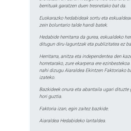
berrituak garatzen duen tresnetako bat da.
Euskarazko hedabideak sortu eta eskualdean
zein boluntario talde handi batek.
Hedabide herritarra da gurea, eskualdeko her
ditugun diru-laguntzak eta publizitatea ez ba
Herritarra, anitza eta independentea den kaze
horretarako, zure ekarpena ere ezinbestekoa z
nahi dizugu Aiaraldea Ekintzen Faktoriako ba
izateko.
Bazkideek onura eta abantaila ugari dituzte
hori guztia.
Faktoria izan, egin zaitez bazkide.
Aiaraldea Hedabideko lantaldea.