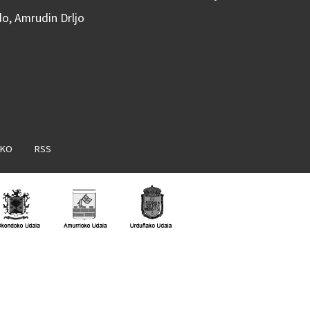
do, Amrudin Drljo
AKO
RSS