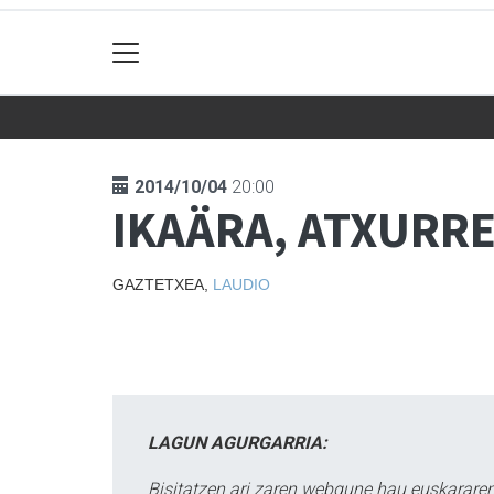
2014/10/04
20:00
IKAÄRA, ATXURRE
GAZTETXEA,
LAUDIO
LAGUN AGURGARRIA:
Bisitatzen ari zaren webgune hau euskararen