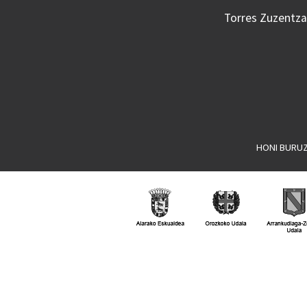
Torres Zuzentzai
HONI BURU