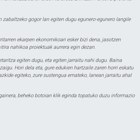
 zabaltzeko gogor lan egiten dugu egunero-egunero langile
ritarren ekarpen ekonomikoari esker bizi dena, jasotzen
itira nahikoa proiektuak aurrera egin dezan.
taritza egiten dugu, eta egiten jarraitu nahi dugu. Baina
aigu. Hori dela eta, gure edukien hartzaile zaren horri eskatu
zkide egiteko, zure sustengua emateko, lanean jarraitu ahal
 gainera, beheko botoian klik eginda topatuko duzu informazio