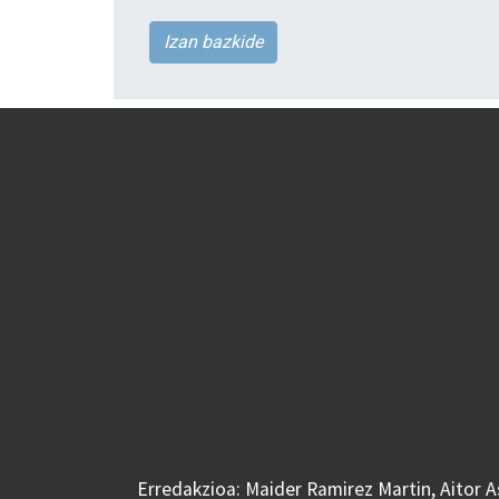
Izan bazkide
Erredakzioa: Maider Ramirez Martin, Aitor 