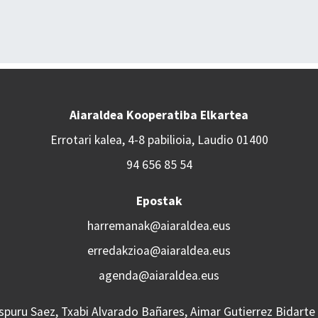
Aiaraldea Kooperatiba Elkartea
Errotari kalea, 4-8 pabilioia, Laudio 01400
94 656 85 54
Epostak
harremanak@aiaraldea.eus
erredakzioa@aiaraldea.eus
agenda@aiaraldea.eus
Aspuru Saez, Txabi Alvarado Bañares, Aimar Gutierrez Bidarte