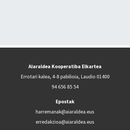
Aiaraldea Kooperatiba Elkartea
Errotari kalea, 4-8 pabilioia, Laudio 01400
94 656 85 54
Epostak
harremanak@aiaraldea.eus
erredakzioa@aiaraldea.eus