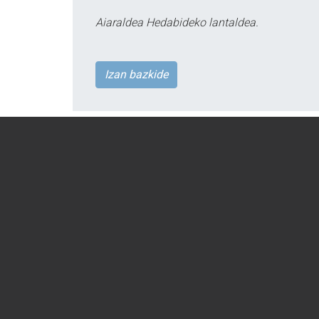
Aiaraldea Hedabideko lantaldea.
Izan bazkide