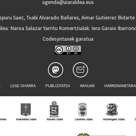
agenda@aiaraldea.eus
Aspuru Saez, Txabi Alvarado Bañares, Aimar Gutierrez Bidarte
lea: Naroa Salazar Yarritu Komertzialak: Iera Garaio Ibarron
Codesyntaxek garatua
Z
LEGE OHARRA
PUBLIZITATEA
ARAUAK
HARREMANETAR