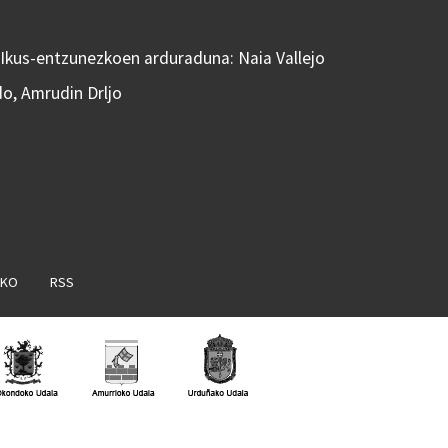
 Ikus-entzunezkoen arduraduna: Naia Vallejo
do, Amrudin Drljo
AKO
RSS