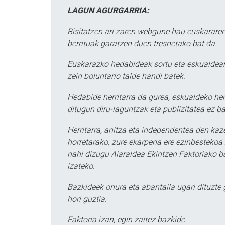
LAGUN AGURGARRIA:
Bisitatzen ari zaren webgune hau euskararen
berrituak garatzen duen tresnetako bat da.
Euskarazko hedabideak sortu eta eskualdean
zein boluntario talde handi batek.
Hedabide herritarra da gurea, eskualdeko her
ditugun diru-laguntzak eta publizitatea ez ba
Herritarra, anitza eta independentea den kaze
horretarako, zure ekarpena ere ezinbestekoa z
nahi dizugu Aiaraldea Ekintzen Faktoriako ba
izateko.
Bazkideek onura eta abantaila ugari dituzte
hori guztia.
Faktoria izan, egin zaitez bazkide.