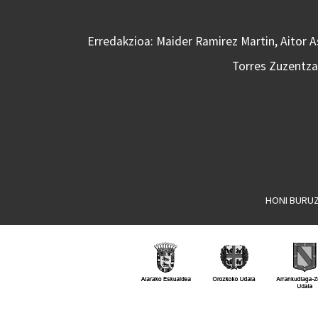
Erredakzioa: Maider Ramirez Martin, Aitor 
Torres Zuzentzai
HONI BURU