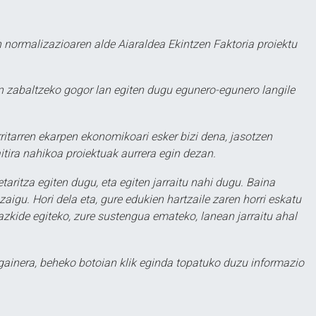
 normalizazioaren alde Aiaraldea Ekintzen Faktoria proiektu
 zabaltzeko gogor lan egiten dugu egunero-egunero langile
ritarren ekarpen ekonomikoari esker bizi dena, jasotzen
itira nahikoa proiektuak aurrera egin dezan.
taritza egiten dugu, eta egiten jarraitu nahi dugu. Baina
aigu. Hori dela eta, gure edukien hartzaile zaren horri eskatu
zkide egiteko, zure sustengua emateko, lanean jarraitu ahal
 gainera, beheko botoian klik eginda topatuko duzu informazio