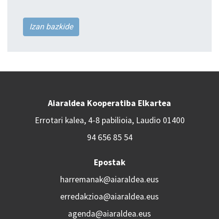
Izan bazkide
Aiaraldea Kooperatiba Elkartea
Errotari kalea, 4-8 pabilioia, Laudio 01400
94 656 85 54
Epostak
harremanak@aiaraldea.eus
erredakzioa@aiaraldea.eus
agenda@aiaraldea.eus