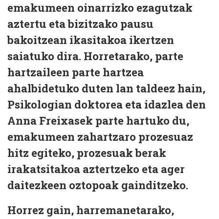
emakumeen oinarrizko ezagutzak
aztertu eta bizitzako pausu
bakoitzean ikasitakoa ikertzen
saiatuko dira. Horretarako, parte
hartzaileen parte hartzea
ahalbidetuko duten lan taldeez hain,
Psikologian doktorea eta idazlea den
Anna Freixasek parte hartuko du,
emakumeen zahartzaro prozesuaz
hitz egiteko, prozesuak berak
irakatsitakoa aztertzeko eta ager
daitezkeen oztopoak gainditzeko.
Horrez gain, harremanetarako,