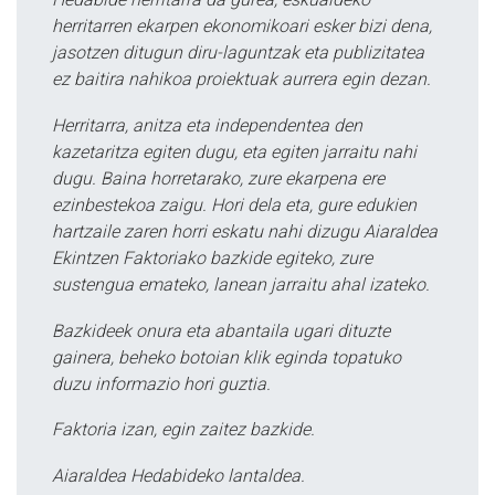
herritarren ekarpen ekonomikoari esker bizi dena,
jasotzen ditugun diru-laguntzak eta publizitatea
ez baitira nahikoa proiektuak aurrera egin dezan.
Herritarra, anitza eta independentea den
kazetaritza egiten dugu, eta egiten jarraitu nahi
dugu. Baina horretarako, zure ekarpena ere
ezinbestekoa zaigu. Hori dela eta, gure edukien
hartzaile zaren horri eskatu nahi dizugu Aiaraldea
Ekintzen Faktoriako bazkide egiteko, zure
sustengua emateko, lanean jarraitu ahal izateko.
Bazkideek onura eta abantaila ugari dituzte
gainera, beheko botoian klik eginda topatuko
duzu informazio hori guztia.
Faktoria izan, egin zaitez bazkide.
Aiaraldea Hedabideko lantaldea.