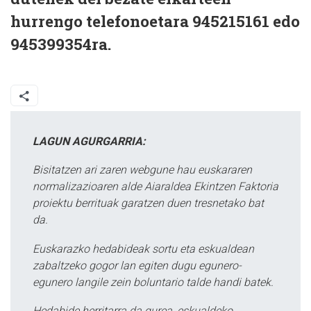
hurrengo telefonoetara 945215161 edo
945399354ra.
LAGUN AGURGARRIA:
Bisitatzen ari zaren webgune hau euskararen
normalizazioaren alde Aiaraldea Ekintzen Faktoria
proiektu berrituak garatzen duen tresnetako bat
da.
Euskarazko hedabideak sortu eta eskualdean
zabaltzeko gogor lan egiten dugu egunero-
egunero langile zein boluntario talde handi batek.
Hedabide herritarra da gurea, eskualdeko