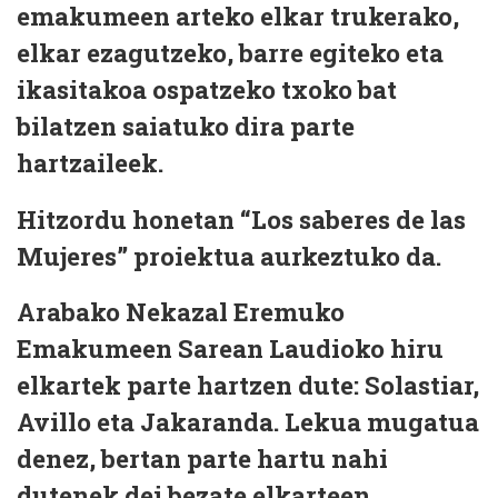
emakumeen arteko elkar trukerako,
elkar ezagutzeko, barre egiteko eta
ikasitakoa ospatzeko txoko bat
bilatzen saiatuko dira parte
hartzaileek.
Hitzordu honetan “Los saberes de las
Mujeres” proiektua aurkeztuko da.
Arabako Nekazal Eremuko
Emakumeen Sarean Laudioko hiru
elkartek parte hartzen dute: Solastiar,
Avillo eta Jakaranda. Lekua mugatua
denez, bertan parte hartu nahi
dutenek dei bezate elkarteen