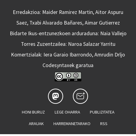
Erredakzioa: Maider Ramirez Martin, Aitor Aspuru
Saez, Txabi Alvarado Bañares, Aimar Gutierrez
Bidarte Ikus-entzunezkoen arduraduna: Naia Vallejo
Torres Zuzentzailea: Naroa Salazar Yarritu
Komertzialak: Iera Garaio Ibarrondo, Amrudin Drljo
Codesyntaxek garatua
HONI BURUZ
LEGE OHARRA
PUBLIZITATEA
ARAUAK
HARREMANETARAKO
RSS