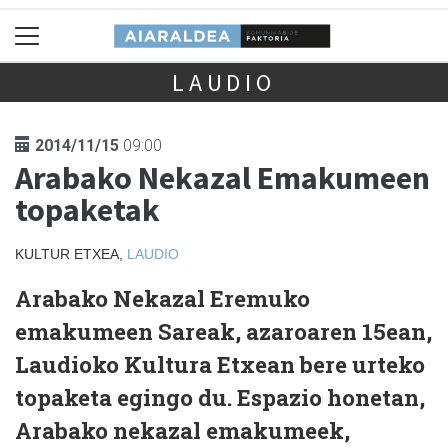
LAUDIO
2014/11/15
09:00
Arabako Nekazal Emakumeen
topaketak
KULTUR ETXEA,
LAUDIO
Arabako Nekazal Eremuko
emakumeen Sareak, azaroaren 15ean,
Laudioko Kultura Etxean bere urteko
topaketa egingo du. Espazio honetan,
Arabako nekazal emakumeek,