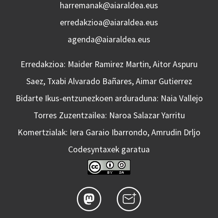
harremanak@aiaraldea.eus
erredakzioa@aiaraldea.eus
agenda@aiaraldea.eus
Erredakzioa: Maider Ramirez Martin, Aitor Aspuru
Saez, Txabi Alvarado Bañares, Aimar Gutierrez
Bidarte Ikus-entzunezkoen arduraduna: Naia Vallejo
Torres Zuzentzailea: Naroa Salazar Yarritu
Komertzialak: Iera Garaio Ibarrondo, Amrudin Drljo
Codesyntaxek garatua