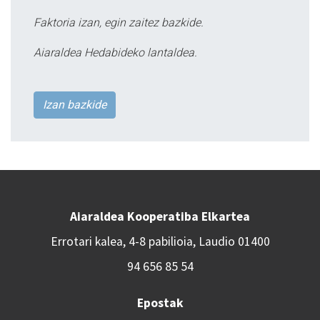
Faktoria izan, egin zaitez bazkide.
Aiaraldea Hedabideko lantaldea.
Izan bazkide
Aiaraldea Kooperatiba Elkartea
Errotari kalea, 4-8 pabilioia, Laudio 01400
94 656 85 54
Epostak