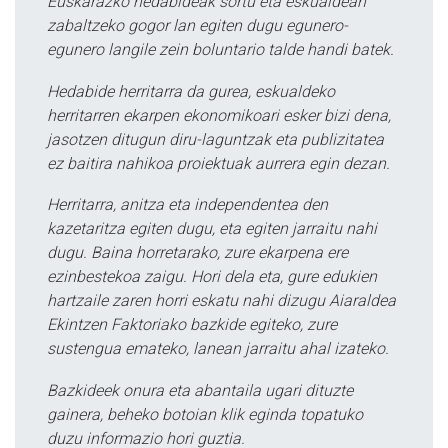
Euskarazko hedabideak sortu eta eskualdean
zabaltzeko gogor lan egiten dugu egunero-
egunero langile zein boluntario talde handi batek.
Hedabide herritarra da gurea, eskualdeko
herritarren ekarpen ekonomikoari esker bizi dena,
jasotzen ditugun diru-laguntzak eta publizitatea
ez baitira nahikoa proiektuak aurrera egin dezan.
Herritarra, anitza eta independentea den
kazetaritza egiten dugu, eta egiten jarraitu nahi
dugu. Baina horretarako, zure ekarpena ere
ezinbestekoa zaigu. Hori dela eta, gure edukien
hartzaile zaren horri eskatu nahi dizugu Aiaraldea
Ekintzen Faktoriako bazkide egiteko, zure
sustengua emateko, lanean jarraitu ahal izateko.
Bazkideek onura eta abantaila ugari dituzte
gainera, beheko botoian klik eginda topatuko
duzu informazio hori guztia.