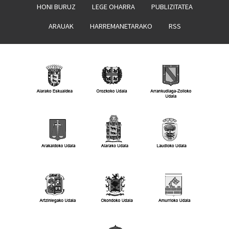
HONI BURUZ
LEGE OHARRA
PUBLIZITATEA
ARAUAK
HARREMANETARAKO
RSS