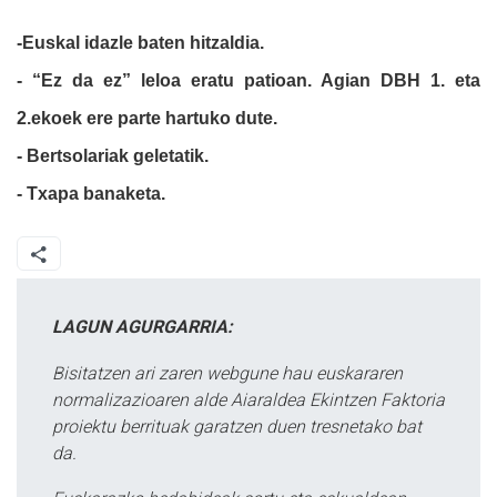
-Euskal idazle baten hitzaldia.
- “Ez da ez” leloa eratu patioan.
Agian DBH 1. eta
2.ekoek ere parte hartuko dute.
- Bertsolariak geletatik.
- Txapa banaketa.
LAGUN AGURGARRIA:
Bisitatzen ari zaren webgune hau euskararen
normalizazioaren alde Aiaraldea Ekintzen Faktoria
proiektu berrituak garatzen duen tresnetako bat
da.