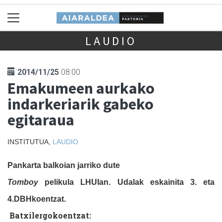
LAUDIO
2014/11/25
08:00
Emakumeen aurkako
indarkeriarik gabeko
egitaraua
INSTITUTUA,
LAUDIO
Pankarta balkoian jarriko dute
Tomboy
pelikula LHUIan. Udalak eskainita 3. eta
4.DBHkoentzat.
Batxilergokoentzat: