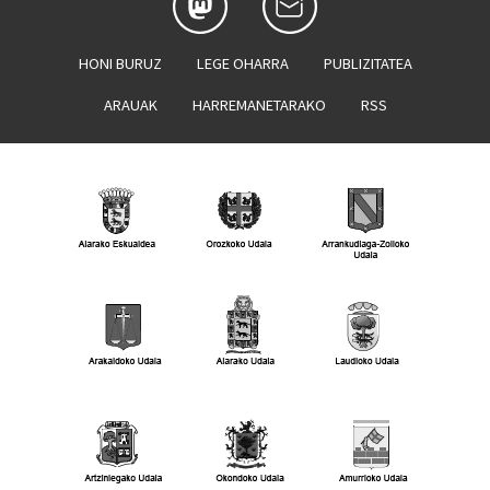
HONI BURUZ
LEGE OHARRA
PUBLIZITATEA
ARAUAK
HARREMANETARAKO
RSS