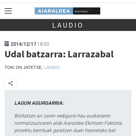
LAUDIO
2014/12/17
18:00
Udal batzarra: Larrazabal
TOKI ON JATETXE,
LAUDIO
LAGUN AGURGARRIA:
Bisitatzen ari zaren webgune hau euskararen
normalizazioaren alde Aiaraldea Ekintzen Faktoria
proiektu berrituak garatzen duen tresnetako bat