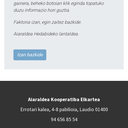
gainera, beheko botoian klik eginda topatuko
duzu informazio hori guztia.
Faktoria izan, egin zaitez bazkide.
Aiaraldea Hedabideko lantaldea.
Izan bazkide
Aiaraldea Kooperatiba Elkartea
Errotari kalea, 4-8 pabilioia, Laudio 01400
94 656 85 54