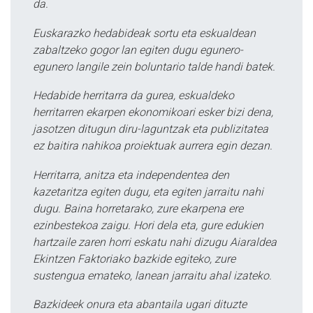
da.
Euskarazko hedabideak sortu eta eskualdean
zabaltzeko gogor lan egiten dugu egunero-
egunero langile zein boluntario talde handi batek.
Hedabide herritarra da gurea, eskualdeko
herritarren ekarpen ekonomikoari esker bizi dena,
jasotzen ditugun diru-laguntzak eta publizitatea
ez baitira nahikoa proiektuak aurrera egin dezan.
Herritarra, anitza eta independentea den
kazetaritza egiten dugu, eta egiten jarraitu nahi
dugu. Baina horretarako, zure ekarpena ere
ezinbestekoa zaigu. Hori dela eta, gure edukien
hartzaile zaren horri eskatu nahi dizugu Aiaraldea
Ekintzen Faktoriako bazkide egiteko, zure
sustengua emateko, lanean jarraitu ahal izateko.
Bazkideek onura eta abantaila ugari dituzte