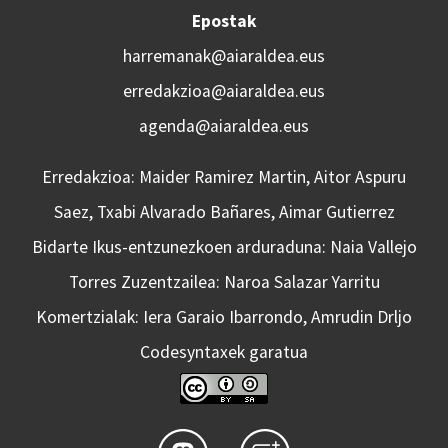
Epostak
harremanak@aiaraldea.eus
erredakzioa@aiaraldea.eus
agenda@aiaraldea.eus
Erredakzioa: Maider Ramirez Martin, Aitor Aspuru
Saez, Txabi Alvarado Bañares, Aimar Gutierrez
Bidarte Ikus-entzunezkoen arduraduna: Naia Vallejo
Torres Zuzentzailea: Naroa Salazar Yarritu
Komertzialak: Iera Garaio Ibarrondo, Amrudin Drljo
Codesyntaxek garatua