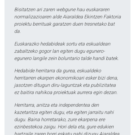
Bisitatzen ari zaren webgune hau euskararen
normalizazioaren alde Aiaraldea Ekintzen Faktoria
proiektu berrituak garatzen duen tresnetako bat
da.
Euskarazko hedabideak sortu eta eskualdean
zabaltzeko gogor lan egiten dugu egunero-
egunero langile zein boluntario talde handi batek.
Hedabide herritarra da gurea, eskualdeko
herritarren ekarpen ekonomikoari esker bizi dena,
jasotzen ditugun diru-laguntzak eta publizitatea
ez baitira nahikoa proiektuak aurrera egin dezan.
Herritarra, anitza eta independentea den
kazetaritza egiten dugu, eta egiten jarraitu nahi
dugu. Baina horretarako, zure ekarpena ere
ezinbestekoa zaigu. Hori dela eta, gure edukien
hartzaile zaren horri eskatu nahi dizugu Aiaraldea