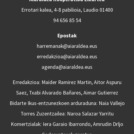
Errotari kalea, 4-8 pabilioia, Laudio 01400
94 656 85 54
Epostak
harremanak@aiaraldea.eus
erredakzioa@aiaraldea.eus
agenda@aiaraldea.eus
Erredakzioa: Maider Ramirez Martin, Aitor Aspuru
Saez, Txabi Alvarado Bañares, Aimar Gutierrez
Bidarte Ikus-entzunezkoen arduraduna: Naia Vallejo
Torres Zuzentzailea: Naroa Salazar Yarritu
Komertzialak: Iera Garaio Ibarrondo, Amrudin Drljo