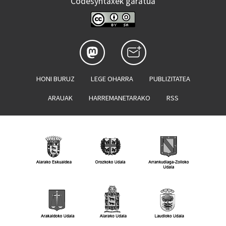
Codesyntaxek garatua
HONI BURUZ
LEGE OHARRA
PUBLIZITATEA
ARAUAK
HARREMANETARAKO
RSS