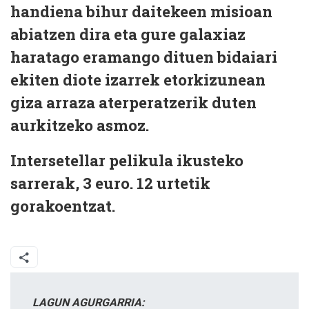
handiena bihur daitekeen misioan
abiatzen dira eta gure galaxiaz
haratago eramango dituen bidaiari
ekiten diote izarrek etorkizunean
giza arraza aterperatzerik duten
aurkitzeko asmoz.
Intersetellar
pelikula ikusteko
sarrerak, 3 euro. 12 urtetik
gorakoentzat.
LAGUN AGURGARRIA: