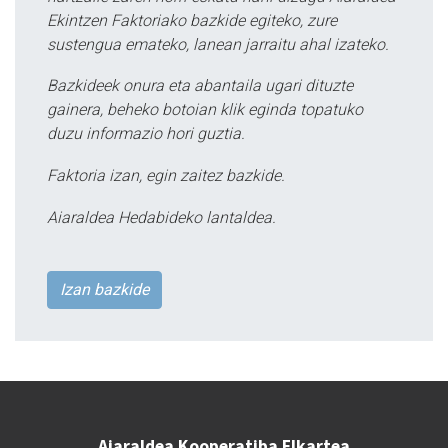
Ekintzen Faktoriako bazkide egiteko, zure
sustengua emateko, lanean jarraitu ahal izateko.
Bazkideek onura eta abantaila ugari dituzte
gainera, beheko botoian klik eginda topatuko
duzu informazio hori guztia.
Faktoria izan, egin zaitez bazkide.
Aiaraldea Hedabideko lantaldea.
Izan bazkide
Aiaraldea Kooperatiba Elkartea