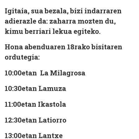
Igitaia, sua bezala, bizi indarraren
adierazle da: zaharra mozten du,
kimu berriari lekua egiteko.
Hona abenduaren 18rako bisitaren
ordutegia:
10:00etan La Milagrosa
10:30etan Lamuza
11:00etan Ikastola
12:30etan Latiorro
13:00etan Lantxe