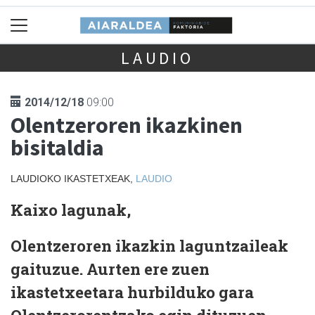
LAUDIO
2014/12/18
09:00
Olentzeroren ikazkinen
bisitaldia
LAUDIOKO IKASTETXEAK,
LAUDIO
Kaixo lagunak,
Olentzeroren ikazkin laguntzaileak
gaituzue. Aurten ere zuen
ikastetxeetara hurbilduko gara