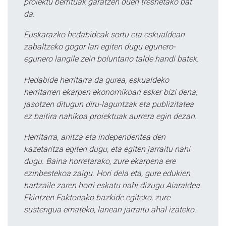
proiektu berrituak garatzen duen tresnetako bat
da.
Euskarazko hedabideak sortu eta eskualdean
zabaltzeko gogor lan egiten dugu egunero-
egunero langile zein boluntario talde handi batek.
Hedabide herritarra da gurea, eskualdeko
herritarren ekarpen ekonomikoari esker bizi dena,
jasotzen ditugun diru-laguntzak eta publizitatea
ez baitira nahikoa proiektuak aurrera egin dezan.
Herritarra, anitza eta independentea den
kazetaritza egiten dugu, eta egiten jarraitu nahi
dugu. Baina horretarako, zure ekarpena ere
ezinbestekoa zaigu. Hori dela eta, gure edukien
hartzaile zaren horri eskatu nahi dizugu Aiaraldea
Ekintzen Faktoriako bazkide egiteko, zure
sustengua emateko, lanean jarraitu ahal izateko.