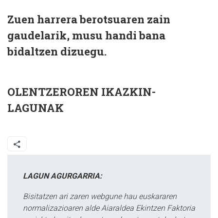
Zuen harrera berotsuaren zain
gaudelarik, musu handi bana
bidaltzen dizuegu.
OLENTZEROREN IKAZKIN-
LAGUNAK
LAGUN AGURGARRIA:
Bisitatzen ari zaren webgune hau euskararen
normalizazioaren alde Aiaraldea Ekintzen Faktoria