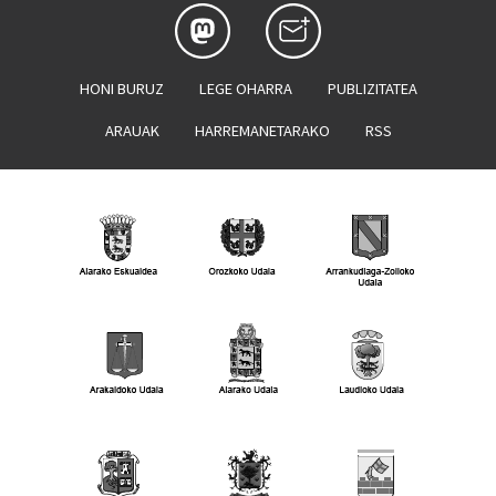
HONI BURUZ
LEGE OHARRA
PUBLIZITATEA
ARAUAK
HARREMANETARAKO
RSS