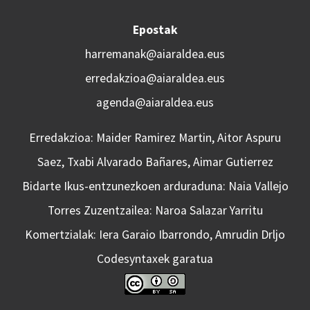
Epostak
harremanak@aiaraldea.eus
erredakzioa@aiaraldea.eus
agenda@aiaraldea.eus
Erredakzioa: Maider Ramirez Martin, Aitor Aspuru
Saez, Txabi Alvarado Bañares, Aimar Gutierrez
Bidarte Ikus-entzunezkoen arduraduna: Naia Vallejo
Torres Zuzentzailea: Naroa Salazar Yarritu
Komertzialak: Iera Garaio Ibarrondo, Amrudin Drljo
Codesyntaxek garatua