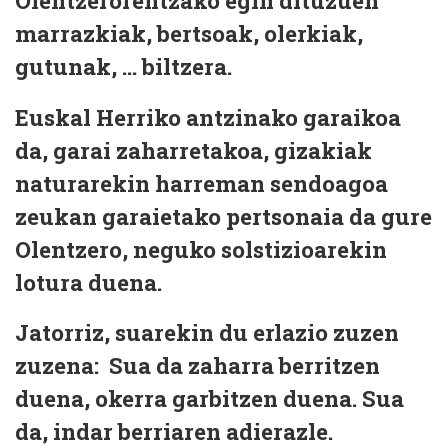
Olentzerorentzako egin dituzuen
marrazkiak, bertsoak, olerkiak,
gutunak, … biltzera.
Euskal Herriko antzinako garaikoa
da, garai zaharretakoa, gizakiak
naturarekin harreman sendoagoa
zeukan garaietako pertsonaia da gure
Olentzero, neguko solstizioarekin
lotura duena.
Jatorriz, suarekin du erlazio zuzen
zuzena: Sua da zaharra berritzen
duena, okerra garbitzen duena. Sua
da, indar berriaren adierazle.