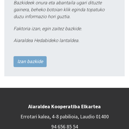
Bazkideek onura eta abantaila ugari dituzte
gainera, beheko botoian klik eginda topatuko
duzu informazio hori guztia.
Faktoria izan, egin zaitez bazkide.
Aiaraldea Hedabideko lantaldea.
Izan bazkide
Aiaraldea Kooperatiba Elkartea
Errotari kalea, 4-8 pabilioia, Laudio 01400
94 656 85 54