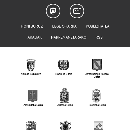
HONI BURUZ
LEGE OHARRA
PUBLIZITATEA
ARAUAK
HARREMANETARAKO
RSS