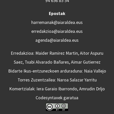
94 656 85 54
Epostak
harremanak@aiaraldea.eus
erredakzioa@aiaraldea.eus
agenda@aiaraldea.eus
Erredakzioa: Maider Ramirez Martin, Aitor Aspuru
Saez, Txabi Alvarado Bañares, Aimar Gutierrez
Bidarte Ikus-entzunezkoen arduraduna: Naia Vallejo
Torres Zuzentzailea: Naroa Salazar Yarritu
Komertzialak: Iera Garaio Ibarrondo, Amrudin Drljo
Codesyntaxek garatua