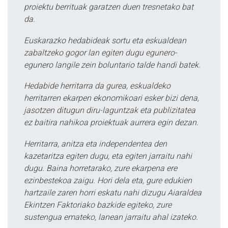
proiektu berrituak garatzen duen tresnetako bat
da.
Euskarazko hedabideak sortu eta eskualdean
zabaltzeko gogor lan egiten dugu egunero-
egunero langile zein boluntario talde handi batek.
Hedabide herritarra da gurea, eskualdeko
herritarren ekarpen ekonomikoari esker bizi dena,
jasotzen ditugun diru-laguntzak eta publizitatea
ez baitira nahikoa proiektuak aurrera egin dezan.
Herritarra, anitza eta independentea den
kazetaritza egiten dugu, eta egiten jarraitu nahi
dugu. Baina horretarako, zure ekarpena ere
ezinbestekoa zaigu. Hori dela eta, gure edukien
hartzaile zaren horri eskatu nahi dizugu Aiaraldea
Ekintzen Faktoriako bazkide egiteko, zure
sustengua emateko, lanean jarraitu ahal izateko.