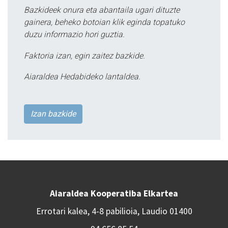
Bazkideek onura eta abantaila ugari dituzte
gainera, beheko botoian klik eginda topatuko
duzu informazio hori guztia.
Faktoria izan, egin zaitez bazkide.
Aiaraldea Hedabideko lantaldea.
Izan bazkide
Aiaraldea Kooperatiba Elkartea
Errotari kalea, 4-8 pabilioia, Laudio 01400