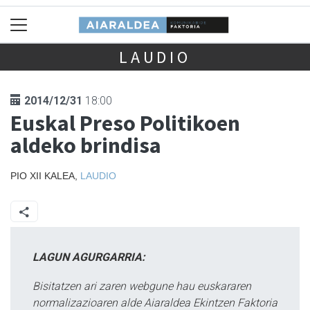
LAUDIO
2014/12/31
18:00
Euskal Preso Politikoen
aldeko brindisa
PIO XII KALEA,
LAUDIO
LAGUN AGURGARRIA:
Bisitatzen ari zaren webgune hau euskararen
normalizazioaren alde Aiaraldea Ekintzen Faktoria